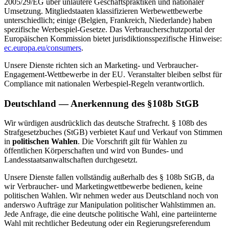
2005/29/EG über unlautere Geschäftspraktiken und nationaler
Umsetzung. Mitgliedstaaten klassifizieren Werbewettbewerbe
unterschiedlich; einige (Belgien, Frankreich, Niederlande) haben
spezifische Werbespiel-Gesetze. Das Verbraucherschutzportal der
Europäischen Kommission bietet jurisdiktionsspezifische Hinweise:
ec.europa.eu/consumers
.
Unsere Dienste richten sich an Marketing- und Verbraucher-
Engagement-Wettbewerbe in der EU. Veranstalter bleiben selbst für
Compliance mit nationalen Werbespiel-Regeln verantwortlich.
Deutschland — Anerkennung des §108b StGB
Wir würdigen ausdrücklich das deutsche Strafrecht. § 108b des
Strafgesetzbuches (StGB) verbietet Kauf und Verkauf von Stimmen
in
politischen Wahlen
. Die Vorschrift gilt für Wahlen zu
öffentlichen Körperschaften und wird von Bundes- und
Landesstaatsanwaltschaften durchgesetzt.
Unsere Dienste fallen vollständig außerhalb des § 108b StGB, da
wir Verbraucher- und Marketingwettbewerbe bedienen, keine
politischen Wahlen. Wir nehmen weder aus Deutschland noch von
anderswo Aufträge zur Manipulation politischer Wahlstimmen an.
Jede Anfrage, die eine deutsche politische Wahl, eine parteiinterne
Wahl mit rechtlicher Bedeutung oder ein Regierungsreferendum