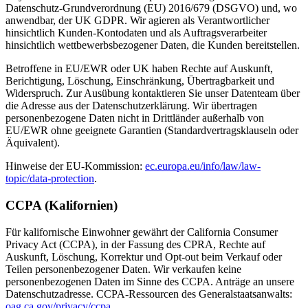
Datenschutz-Grundverordnung (EU) 2016/679 (DSGVO) und, wo
anwendbar, der UK GDPR. Wir agieren als Verantwortlicher
hinsichtlich Kunden-Kontodaten und als Auftragsverarbeiter
hinsichtlich wettbewerbsbezogener Daten, die Kunden bereitstellen.
Betroffene in EU/EWR oder UK haben Rechte auf Auskunft,
Berichtigung, Löschung, Einschränkung, Übertragbarkeit und
Widerspruch. Zur Ausübung kontaktieren Sie unser Datenteam über
die Adresse aus der Datenschutzerklärung. Wir übertragen
personenbezogene Daten nicht in Drittländer außerhalb von
EU/EWR ohne geeignete Garantien (Standardvertragsklauseln oder
Äquivalent).
Hinweise der EU-Kommission:
ec.europa.eu/info/law/law-
topic/data-protection
.
CCPA (Kalifornien)
Für kalifornische Einwohner gewährt der California Consumer
Privacy Act (CCPA), in der Fassung des CPRA, Rechte auf
Auskunft, Löschung, Korrektur und Opt-out beim Verkauf oder
Teilen personenbezogener Daten. Wir verkaufen keine
personenbezogenen Daten im Sinne des CCPA. Anträge an unsere
Datenschutzadresse. CCPA-Ressourcen des Generalstaatsanwalts:
oag.ca.gov/privacy/ccpa
.