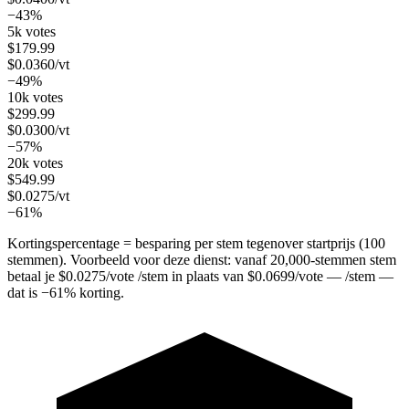
−43%
5k votes
$
179.99
$
0.0360
/vt
−49%
10k votes
$
299.99
$
0.0300
/vt
−57%
20k votes
$
549.99
$
0.0275
/vt
−61%
Kortingspercentage = besparing per stem tegenover startprijs (100
stemmen). Voorbeeld voor deze dienst: vanaf
20,000
-stemmen stem
betaal je
$
0.0275
/vote
/stem in plaats van
$
0.0699
/vote
— /stem —
dat is
−
61
%
korting.