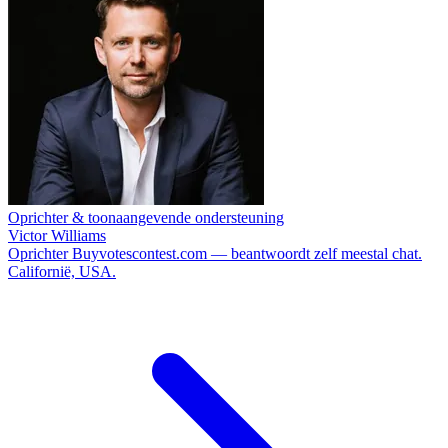
Oprichter & toonaangevende ondersteuning
Victor Williams
Oprichter Buyvotescontest.com — beantwoordt zelf meestal chat.
Californië, USA.