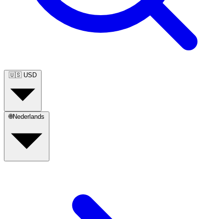
🇺🇸
USD
🌐
Nederlands