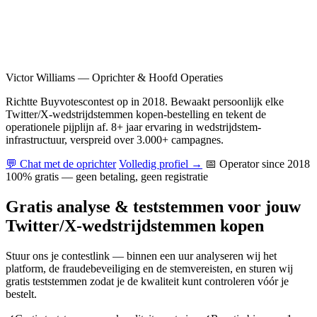
Victor Williams
—
Oprichter & Hoofd Operaties
Richtte Buyvotescontest op in 2018. Bewaakt persoonlijk elke
Twitter/X-wedstrijdstemmen kopen-bestelling en tekent de
operationele pijplijn af. 8+ jaar ervaring in wedstrijdstem-
infrastructuur, verspreid over 3.000+ campagnes.
💬 Chat met de oprichter
Volledig profiel →
📅 Operator since 2018
100% gratis — geen betaling, geen registratie
Gratis analyse & teststemmen voor jouw
Twitter/X-wedstrijdstemmen kopen
Stuur ons je contestlink — binnen een uur analyseren wij het
platform, de fraudebeveiliging en de stemvereisten, en sturen wij
gratis teststemmen zodat je de kwaliteit kunt controleren vóór je
bestelt.