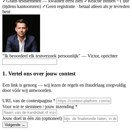
✓
Gratis teststemmen — kwaliteit eerst zien
✓
Reactie binnen ~1 uur
(tijdens kantooruren)
✓
Geen registratie · betaal alleen als je tevreden
bent
"Ik beoordeel elk testverzoek persoonlijk" —
Victor
, oprichter
1. Vertel ons over jouw contest
Een link is genoeg — wij lezen de regels en fraudelaag zorgvuldig
door vóór wij antwoorden.
URL van de contestpagina
*
Voor wie te stemmen / jouw inzending
*
Jouw doel in één zin
(optioneel)
Volgende →