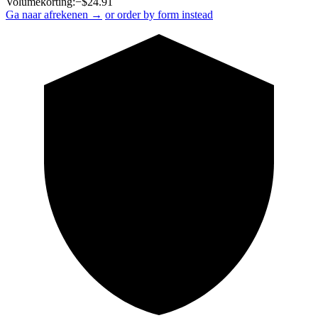
Volumekorting:
−$
24.91
Ga naar afrekenen →
or order by form instead