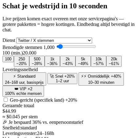
Schat je wedstrijd in 10 seconden
Live prijzen komen exact overeen met onze servicepagina's —
grotere pakketten = hogere kortingen. Eindbedrag altijd bevestigd in
chat.
Dienst
Benodigde stemmen
1,000
100 (min.)
20.000
100
250
500
1k
2k
5k
10k
20k
−20%
−28%
−36%
−43%
−49%
−57%
−61%
Leveringssnelheid
⚡ Standaard
🚀 Snel +20%
⚡⚡ Onmiddellijk +40%
1–2 uur
24–168 uur, basisprijs
10–30 minuten
👑 VIP ×2
100% echte mensen
Geo-gericht (specifiek land)
+20%
Geraamde totaal
$
44.99
≈ $
0.045
per stem
🎉 Je bespaard
36
% vs. eenpersoonstarief
Snelheid:
standard
Leveringsvenster:
24–168h