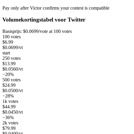
Pay only after Victor confirms your contest is compatible
Volumekortingstabel voor
Twitter
Basisprijs:
$
0.0699
/vote
at 100 votes
100 votes
$
6.99
$
0.0699
/vt
start
250 votes
$
13.99
$
0.0560
/vt
−20%
500 votes
$
24.99
$
0.0500
/vt
−28%
1k votes
$
44.99
$
0.0450
/vt
−36%
2k votes
$
79.99
$
0.0400
/vt