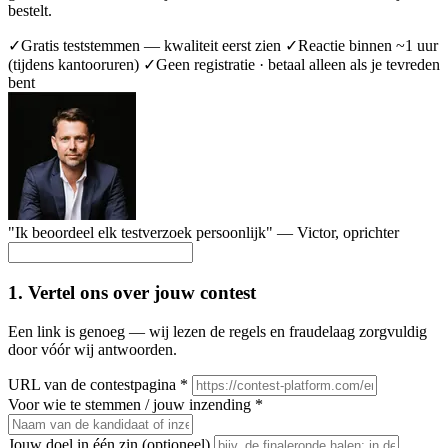
bestelt.
✓
Gratis teststemmen — kwaliteit eerst zien
✓
Reactie binnen ~1 uur
(tijdens kantooruren)
✓
Geen registratie · betaal alleen als je tevreden
bent
"Ik beoordeel elk testverzoek persoonlijk" —
Victor
, oprichter
1. Vertel ons over jouw contest
Een link is genoeg — wij lezen de regels en fraudelaag zorgvuldig
door vóór wij antwoorden.
URL van de contestpagina
*
Voor wie te stemmen / jouw inzending
*
Jouw doel in één zin
(optioneel)