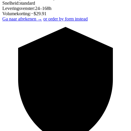
Snelheid:
standard
Leveringsvenster:
24–168h
Volumekorting:
−$
29.91
Ga naar afrekenen →
or order by form instead