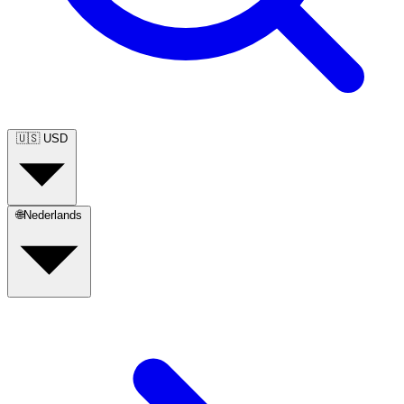
🇺🇸
USD
🌐
Nederlands