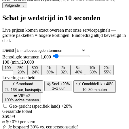
Volgende →
Schat je wedstrijd in 10 seconden
Live prijzen komen exact overeen met onze servicepagina's —
grotere pakketten = hogere kortingen. Eindbedrag altijd bevestigd in
chat.
Dienst
Benodigde stemmen
1,000
100 (min.)
20.000
100
250
500
1k
2k
5k
10k
20k
−20%
−24%
−30%
−32%
−40%
−50%
−55%
Leveringssnelheid
⚡ Standaard
🚀 Snel +20%
⚡⚡ Onmiddellijk +40%
1–2 uur
24–168 uur, basisprijs
10–30 minuten
👑 VIP ×2
100% echte mensen
Geo-gericht (specifiek land)
+20%
Geraamde totaal
$
69.99
≈ $
0.070
per stem
🎉 Je bespaard
30
% vs. eenpersoonstarief