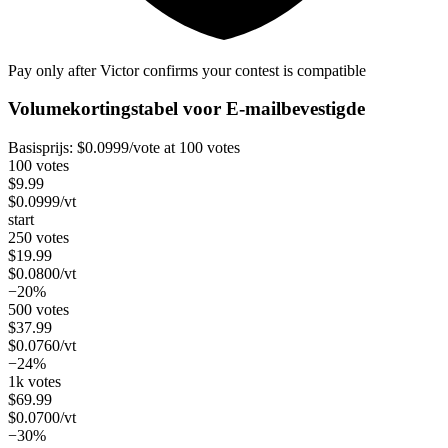
Pay only after Victor confirms your contest is compatible
Volumekortingstabel voor
E-mailbevestigde
Basisprijs:
$
0.0999
/vote
at 100 votes
100 votes
$
9.99
$
0.0999
/vt
start
250 votes
$
19.99
$
0.0800
/vt
−20%
500 votes
$
37.99
$
0.0760
/vt
−24%
1k votes
$
69.99
$
0.0700
/vt
−30%