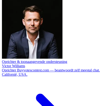
Oprichter & toonaangevende ondersteuning
Victor Williams
Oprichter Buyvotescontest.com — beantwoordt zelf meestal chat.
Californië, USA.