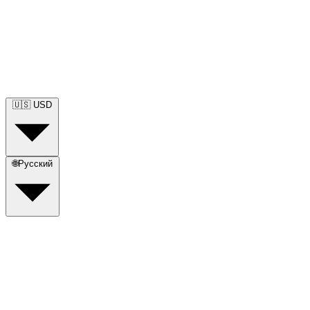
🇺🇸
USD
🌐
Русский