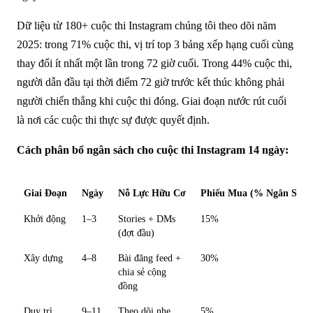
Dữ liệu từ 180+ cuộc thi Instagram chúng tôi theo dõi năm
2025: trong 71% cuộc thi, vị trí top 3 bảng xếp hạng cuối cùng
thay đổi ít nhất một lần trong 72 giờ cuối. Trong 44% cuộc thi,
người dẫn đầu tại thời điểm 72 giờ trước kết thúc không phải
người chiến thắng khi cuộc thi đóng. Giai đoạn nước rút cuối
là nơi các cuộc thi thực sự được quyết định.
Cách phân bổ ngân sách cho cuộc thi Instagram 14 ngày:
Giai Đoạn
Ngày
Nỗ Lực Hữu Cơ
Phiếu Mua (% Ngân Sách
Khởi động
1–3
Stories + DMs
15%
(đợt đầu)
Xây dựng
4–8
Bài đăng feed +
30%
chia sẻ cộng
đồng
Duy trì
9–11
Theo dõi nhẹ
5%