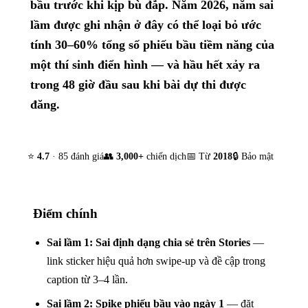
bầu trước khi kịp bù đắp. Năm 2026, năm sai
lầm được ghi nhận ở đây có thể loại bỏ ước
tính 30–60% tổng số phiếu bầu tiềm năng của
một thí sinh điển hình — và hầu hết xảy ra
trong 48 giờ đầu sau khi bài dự thi được
đăng.
⭐
4.7
· 85 đánh giá
👥
3,000+
chiến dịch
📅 Từ
2018
🔒 Bảo mật
Điểm chính
Sai lầm 1: Sai định dạng chia sẻ trên Stories
—
link sticker hiệu quả hơn swipe-up và đề cập trong
caption từ 3–4 lần.
Sai lầm 2: Spike phiếu bầu vào ngày 1
— đặt