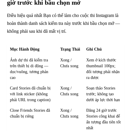
giờ trước khi bầu chọn mở
Điều hiệu quả nhất Bạn có thể làm cho cuộc thi Instagram là
hoàn thành danh sách kiểm tra này trước khi bầu chọn mở —
không phải sau khi đã mất vị trí.
Mục Hành Động
Trạng Thái
Ghi Chú
Ảnh dự thi đã kiểm tra
Xong /
Xem ở kích thước
trên thiết bị di động —
Chưa xong
thumbnail 100px;
dọc/vuông, tương phản
đối tượng phải nhận
cao
ra được
Card Stories đã chuẩn bị
Xong /
Soạn thảo Stories
với link sticker (không
Chưa xong
trước; không tạo
phải URL trong caption)
dưới áp lực thời hạn
Close Friends Stories đã
Xong /
Đăng 24 giờ trước
chuẩn bị riêng
Chưa xong
Stories công khai để
ấn tượng đầu tiên tốt
nhất