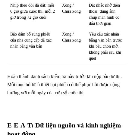
Nhịp theo dõi đã đặt: mỗi
Xong /
Đặt nhắc nhở điện
6 giờ giữa cuộc thi, mỗi 2
Chưa xong
thoại; dùng ảnh
giờ trong 72 giờ cuối
chụp màn hình có
dấu thời gian
Bảo đảm bổ sung phiếu
Xong /
Yêu cầu xác nhận
của nhà cung cấp đã xác
Chưa xong
bằng văn bản trước
nhận bằng văn bản
khi bầu chọn mở,
không phải sau khi
quét
Hoàn thành danh sách kiểm tra này trước khi nộp bài dự thi.
Mỗi mục bỏ lỡ là thiệt hại phiếu có thể phục hồi được cộng
hưởng với mỗi ngày của cửa sổ cuộc thi.
E-E-A-T: Dữ liệu nguồn và kinh nghiệm
hoạt động