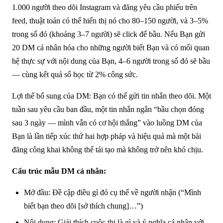
1.000 người theo dõi Instagram và đăng yêu cầu phiếu trên
feed, thuật toán có thể hiển thị nó cho 80–150 người, và 3–5%
trong số đó (khoảng 3–7 người) sẽ click để bầu. Nếu Bạn gửi
20 DM cá nhân hóa cho những người biết Bạn và có mối quan
hệ thực sự với nội dung của Bạn, 4–6 người trong số đó sẽ bầu
— cùng kết quả số học từ 2% công sức.
Lợi thế bổ sung của DM: Bạn có thể gửi tin nhắn theo dõi. Một
tuần sau yêu cầu ban đầu, một tin nhắn ngắn “bầu chọn đóng
sau 3 ngày — mình vẫn có cơ hội thắng” vào luồng DM của
Bạn là lần tiếp xúc thứ hai hợp pháp và hiệu quả mà một bài
đăng công khai không thể tái tạo mà không trở nên khó chịu.
Cấu trúc mẫu DM cá nhân:
Mở đầu: Đề cập điều gì đó cụ thể về người nhận (“Mình
biết bạn theo dõi [sở thích chung]…”)
Nội dung: Giải thích cuộc thi là gì và ý nghĩa cá nhân với