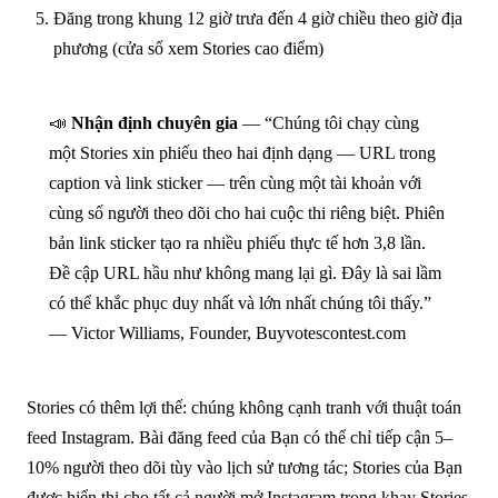
Đăng trong khung 12 giờ trưa đến 4 giờ chiều theo giờ địa
phương (cửa sổ xem Stories cao điểm)
📣
Nhận định chuyên gia
— “Chúng tôi chạy cùng
một Stories xin phiếu theo hai định dạng — URL trong
caption và link sticker — trên cùng một tài khoản với
cùng số người theo dõi cho hai cuộc thi riêng biệt. Phiên
bản link sticker tạo ra nhiều phiếu thực tế hơn 3,8 lần.
Đề cập URL hầu như không mang lại gì. Đây là sai lầm
có thể khắc phục duy nhất và lớn nhất chúng tôi thấy.”
— Victor Williams, Founder, Buyvotescontest.com
Stories có thêm lợi thế: chúng không cạnh tranh với thuật toán
feed Instagram. Bài đăng feed của Bạn có thể chỉ tiếp cận 5–
10% người theo dõi tùy vào lịch sử tương tác; Stories của Bạn
được hiển thị cho tất cả người mở Instagram trong khay Stories