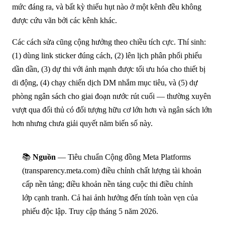
mức đáng ra, và bất kỳ thiếu hụt nào ở một kênh đều không
được cứu vãn bởi các kênh khác.
Các cách sửa cũng cộng hưởng theo chiều tích cực. Thí sinh:
(1) dùng link sticker đúng cách, (2) lên lịch phân phối phiếu
dần dần, (3) dự thi với ảnh mạnh được tối ưu hóa cho thiết bị
di động, (4) chạy chiến dịch DM nhắm mục tiêu, và (5) dự
phòng ngân sách cho giai đoạn nước rút cuối — thường xuyên
vượt qua đối thủ có đối tượng hữu cơ lớn hơn và ngân sách lớn
hơn nhưng chưa giải quyết năm biến số này.
📚
Nguồn
— Tiêu chuẩn Cộng đồng Meta Platforms
(transparency.meta.com) điều chỉnh chất lượng tài khoản
cấp nền tảng; điều khoản nền tảng cuộc thi điều chỉnh
lớp cạnh tranh. Cả hai ảnh hưởng đến tính toàn vẹn của
phiếu độc lập. Truy cập tháng 5 năm 2026.