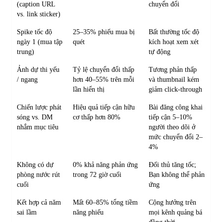
(caption URL
chuyển đổi
vs. link sticker)
Spike tốc độ
25–35% phiếu mua bị
Bất thường tốc độ
ngày 1 (mua tập
quét
kích hoạt xem xét
trung)
tự động
Ảnh dự thi yếu
Tỷ lệ chuyển đổi thấp
Tương phản thấp
/ ngang
hơn 40–55% trên mỗi
và thumbnail kém
lần hiển thị
giảm click-through
Chiến lược phát
Hiệu quả tiếp cận hữu
Bài đăng công khai
sóng vs. DM
cơ thấp hơn 80%
tiếp cận 5–10%
nhắm mục tiêu
người theo dõi ở
mức chuyển đổi 2–
4%
Không có dự
0% khả năng phản ứng
Đối thủ tăng tốc;
phòng nước rút
trong 72 giờ cuối
Bạn không thể phản
cuối
ứng
Kết hợp cả năm
Mất 60–85% tổng tiềm
Cộng hưởng trên
sai lầm
năng phiếu
mọi kênh quảng bá