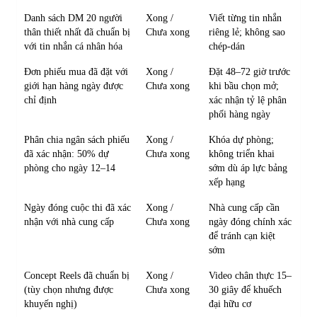
Danh sách DM 20 người
Xong /
Viết từng tin nhắn
thân thiết nhất đã chuẩn bị
Chưa xong
riêng lẻ; không sao
với tin nhắn cá nhân hóa
chép-dán
Đơn phiếu mua đã đặt với
Xong /
Đặt 48–72 giờ trước
giới hạn hàng ngày được
Chưa xong
khi bầu chọn mở;
chỉ định
xác nhận tỷ lệ phân
phối hàng ngày
Phân chia ngân sách phiếu
Xong /
Khóa dự phòng;
đã xác nhận: 50% dự
Chưa xong
không triển khai
phòng cho ngày 12–14
sớm dù áp lực bảng
xếp hạng
Ngày đóng cuộc thi đã xác
Xong /
Nhà cung cấp cần
nhận với nhà cung cấp
Chưa xong
ngày đóng chính xác
để tránh cạn kiệt
sớm
Concept Reels đã chuẩn bị
Xong /
Video chân thực 15–
(tùy chọn nhưng được
Chưa xong
30 giây để khuếch
khuyến nghị)
đại hữu cơ