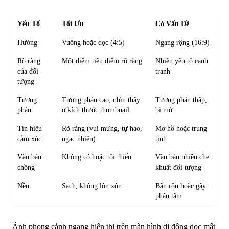
Yếu Tố
Tối Ưu
Có Vấn Đề
Hướng
Vuông hoặc dọc (4:5)
Ngang rộng (16:9)
Rõ ràng
Một điểm tiêu điểm rõ ràng
Nhiều yếu tố cạnh
của đối
tranh
tượng
Tương
Tương phản cao, nhìn thấy
Tương phản thấp,
phản
ở kích thước thumbnail
bị mờ
Tín hiệu
Rõ ràng (vui mừng, tự hào,
Mơ hồ hoặc trung
cảm xúc
ngạc nhiên)
tính
Văn bản
Không có hoặc tối thiểu
Văn bản nhiều che
chồng
khuất đối tượng
Nền
Sạch, không lộn xộn
Bận rộn hoặc gây
phân tâm
Ảnh phong cảnh ngang hiển thị trên màn hình di động dọc mất