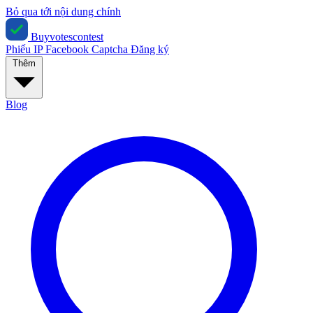
Bỏ qua tới nội dung chính
Buyvotescontest
Phiếu IP
Facebook
Captcha
Đăng ký
Thêm
Blog