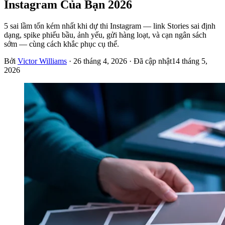
Instagram Của Bạn 2026
5 sai lầm tốn kém nhất khi dự thi Instagram — link Stories sai định
dạng, spike phiếu bầu, ảnh yếu, gửi hàng loạt, và cạn ngân sách
sớm — cùng cách khắc phục cụ thể.
Bởi
Victor Williams
·
26 tháng 4, 2026
· Đã cập nhật
14 tháng 5,
2026