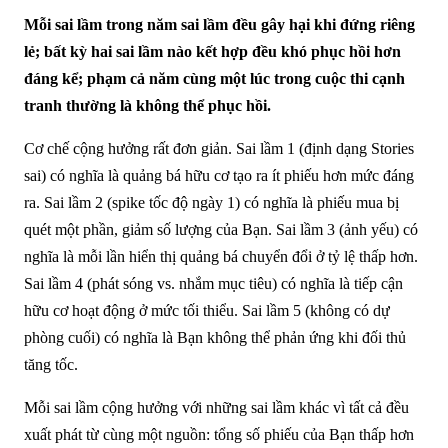
Mỗi sai lầm trong năm sai lầm đều gây hại khi đứng riêng
lẻ; bất kỳ hai sai lầm nào kết hợp đều khó phục hồi hơn
đáng kể; phạm cả năm cùng một lúc trong cuộc thi cạnh
tranh thường là không thể phục hồi.
Cơ chế cộng hưởng rất đơn giản. Sai lầm 1 (định dạng Stories
sai) có nghĩa là quảng bá hữu cơ tạo ra ít phiếu hơn mức đáng
ra. Sai lầm 2 (spike tốc độ ngày 1) có nghĩa là phiếu mua bị
quét một phần, giảm số lượng của Bạn. Sai lầm 3 (ảnh yếu) có
nghĩa là mỗi lần hiển thị quảng bá chuyển đổi ở tỷ lệ thấp hơn.
Sai lầm 4 (phát sóng vs. nhắm mục tiêu) có nghĩa là tiếp cận
hữu cơ hoạt động ở mức tối thiểu. Sai lầm 5 (không có dự
phòng cuối) có nghĩa là Bạn không thể phản ứng khi đối thủ
tăng tốc.
Mỗi sai lầm cộng hưởng với những sai lầm khác vì tất cả đều
xuất phát từ cùng một nguồn: tổng số phiếu của Bạn thấp hơn