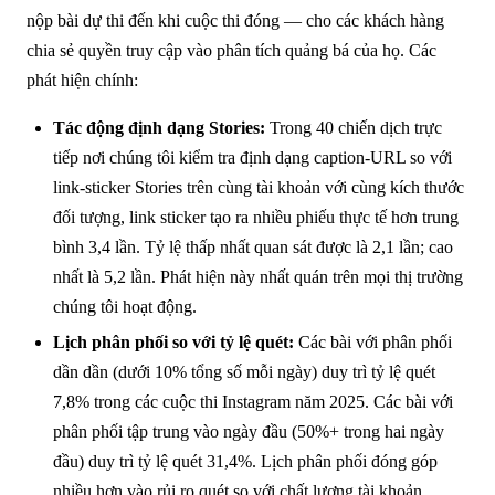
nộp bài dự thi đến khi cuộc thi đóng — cho các khách hàng
chia sẻ quyền truy cập vào phân tích quảng bá của họ. Các
phát hiện chính:
Tác động định dạng Stories:
Trong 40 chiến dịch trực
tiếp nơi chúng tôi kiểm tra định dạng caption-URL so với
link-sticker Stories trên cùng tài khoản với cùng kích thước
đối tượng, link sticker tạo ra nhiều phiếu thực tế hơn trung
bình 3,4 lần. Tỷ lệ thấp nhất quan sát được là 2,1 lần; cao
nhất là 5,2 lần. Phát hiện này nhất quán trên mọi thị trường
chúng tôi hoạt động.
Lịch phân phối so với tỷ lệ quét:
Các bài với phân phối
dần dần (dưới 10% tổng số mỗi ngày) duy trì tỷ lệ quét
7,8% trong các cuộc thi Instagram năm 2025. Các bài với
phân phối tập trung vào ngày đầu (50%+ trong hai ngày
đầu) duy trì tỷ lệ quét 31,4%. Lịch phân phối đóng góp
nhiều hơn vào rủi ro quét so với chất lượng tài khoản.