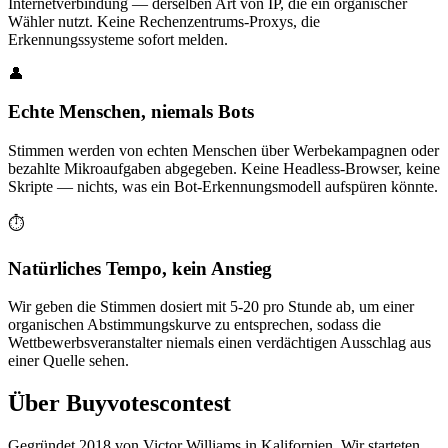
Internetverbindung — derselben Art von IP, die ein organischer
Wähler nutzt. Keine Rechenzentrums-Proxys, die
Erkennungssysteme sofort melden.
👤
Echte Menschen, niemals Bots
Stimmen werden von echten Menschen über Werbekampagnen oder
bezahlte Mikroaufgaben abgegeben. Keine Headless-Browser, keine
Skripte — nichts, was ein Bot-Erkennungsmodell aufspüren könnte.
⏱️
Natürliches Tempo, kein Anstieg
Wir geben die Stimmen dosiert mit 5-20 pro Stunde ab, um einer
organischen Abstimmungskurve zu entsprechen, sodass die
Wettbewerbsveranstalter niemals einen verdächtigen Ausschlag aus
einer Quelle sehen.
Über Buyvotescontest
Gegründet 2018 von Victor Williams in Kalifornien. Wir starteten