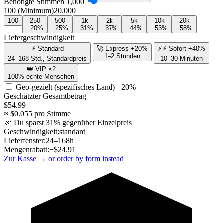
Benötigte Stimmen
1,000
100 (Minimum)
20.000
100
250
500
1k
2k
5k
10k
20k
−20%
−25%
−31%
−37%
−44%
−53%
−58%
Liefergeschwindigkeit
⚡ Standard
🚀 Express +20%
⚡⚡ Sofort +40%
1–2 Stunden
24–168 Std., Standardpreis
10–30 Minuten
👑 VIP ×2
100% echte Menschen
Geo-gezielt (spezifisches Land)
+20%
Geschätzter Gesamtbetrag
$
54.99
≈ $
0.055
pro Stimme
🎉 Du sparst
31
% gegenüber Einzelpreis
Geschwindigkeit:
standard
Lieferfenster:
24–168h
Mengenrabatt:
−$
24.91
Zur Kasse →
or order by form instead