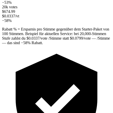
−53%
20k votes
$
674.99
$
0.0337
/vt
−58%
Rabatt % = Ersparnis pro Stimme gegenüber dem Starter-Paket von
100 Stimmen. Beispiel für aktuellen Service: bei
20,000
-Stimmen
Stufe zahlst du
$
0.0337
/vote
/Stimme statt
$
0.0799
/vote
— /Stimme
— das sind
−
58
%
Rabatt.