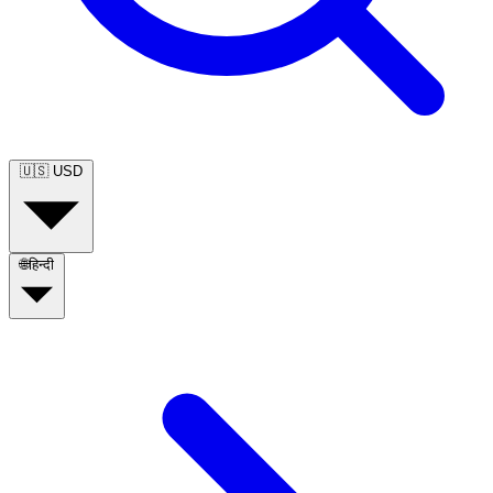
🇺🇸
USD
🌐
हिन्दी