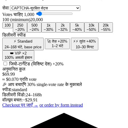
सेवा
Votes चाहिए
1,000
100 (minimum)
20,000
100
250
500
1k
2k
5k
10k
20k
−20%
−24%
−30%
−32%
−40%
−50%
−55%
डिलीवरी स्पीड
⚡ Standard
🚀 तेज़ +20%
⚡⚡ तुरंत +40%
1–2 घंटे
24–168 घंटे, base price
10–30 मिनट
👑 VIP ×2
100% असली इंसान
जियो-टार्गेटेड (विशिष्ट देश)
+20%
अनुमानित कुल
$
69.99
≈ $
0.070
प्रति vote
🎉 आप बचाएँगे
30
% single-vote rate के मुकाबले
स्पीड:
standard
डिलीवरी विंडो:
24–168h
वॉल्यूम बचत:
−$
29.91
Checkout पर जाएँ →
or order by form instead