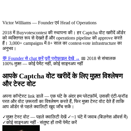
Victor Williams
—
Founder एवं Head of Operations
2018 में Buyvotescontest की स्थापना की। हर Captcha वोट खरीदें ऑर्डर
को व्यक्तिगत रूप से देखते हैं और operations pipeline को approve करते
हैं। 3,000+ campaigns में 8+ साल का contest-vote infrastructure का
अनुभव।
💬 Founder से chat करें
पूरी प्रोफ़ाइल देखें →
📅 2018 से संचालक
100% मुफ़्त — कोई पेमेंट नहीं, कोई साइनअप नहीं
आपके Captcha वोट खरीदें के लिए मुफ़्त विश्लेषण
और टेस्ट वोट
अपना कॉन्टेस्ट link डालें — एक घंटे के अंदर हम प्लेटफ़ॉर्म, उसकी एंटी-फ्रॉड
परत और वोट ज़रूरतों का विश्लेषण करते हैं, फिर मुफ़्त टेस्ट वोट देते हैं ताकि
आप ऑर्डर से पहले क्वालिटी खुद जाँच सकें।
✓
मुफ़्त टेस्ट वोट — पहले क्वालिटी देखें
✓
~1 घंटे में जवाब (बिज़नेस ऑवर्स में)
✓
कोई साइनअप नहीं · संतुष्ट हों तभी पेमेंट करें