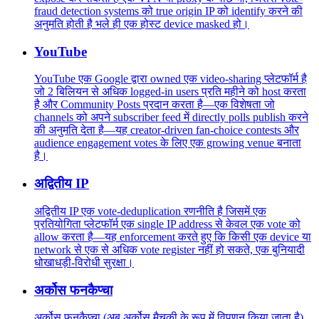
fraud detection systems को true origin IP को identify करने की
अनुमति होती है भले ही एक होस्ट device masked हो।
YouTube
YouTube एक Google द्वारा owned एक video-sharing प्लेटफॉर्म है
जो 2 बिलियन से अधिक logged-in users प्रति महीने को host करता
है और Community Posts प्रदान करता है—एक विशेषता जो
channels को अपने subscriber feed में directly polls publish करने
की अनुमति देता है—यह creator-driven fan-choice contests और
audience engagement votes के लिए एक growing venue बनाता
है।
अद्वितीय IP
अद्वितीय IP एक vote-deduplication रणनीति है जिसमें एक
प्रतियोगिता प्लेटफॉर्म एक single IP address से केवल एक vote को
allow करता है—यह enforcement करते हुए कि किसी एक device या
network से एक से अधिक vote register नहीं हो सकते, एक बुनियादी
धोखाधड़ी-विरोधी सुरक्षा।
अर्कोस फनकैप्चा
अर्कोस फनकैप्चा (अब अर्कोस मैचकी के रूप में विपणन किया जाता है)