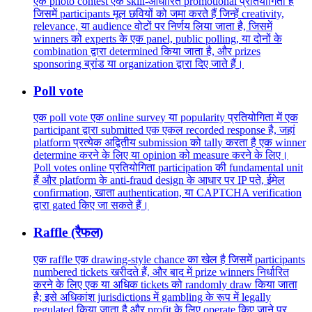
एक photo contest एक skill-आधारित promotional प्रतियोगिता है
जिसमें participants मूल छवियों को जमा करते हैं जिन्हें creativity,
relevance, या audience वोटों पर निर्णय लिया जाता है, जिसमें
winners को experts के एक panel, public polling, या दोनों के
combination द्वारा determined किया जाता है, और prizes
sponsoring ब्रांड या organization द्वारा दिए जाते हैं।
Poll vote
एक poll vote एक online survey या popularity प्रतियोगिता में एक
participant द्वारा submitted एक एकल recorded response है, जहां
platform प्रत्येक अद्वितीय submission को tally करता है एक winner
determine करने के लिए या opinion को measure करने के लिए।
Poll votes online प्रतियोगिता participation की fundamental unit
हैं और platform के anti-fraud design के आधार पर IP पते, ईमेल
confirmation, खाता authentication, या CAPTCHA verification
द्वारा gated किए जा सकते हैं।
Raffle (रैफल)
एक raffle एक drawing-style chance का खेल है जिसमें participants
numbered tickets खरीदते हैं, और बाद में prize winners निर्धारित
करने के लिए एक या अधिक tickets को randomly draw किया जाता
है; इसे अधिकांश jurisdictions में gambling के रूप में legally
regulated किया जाता है और profit के लिए operate किए जाने पर