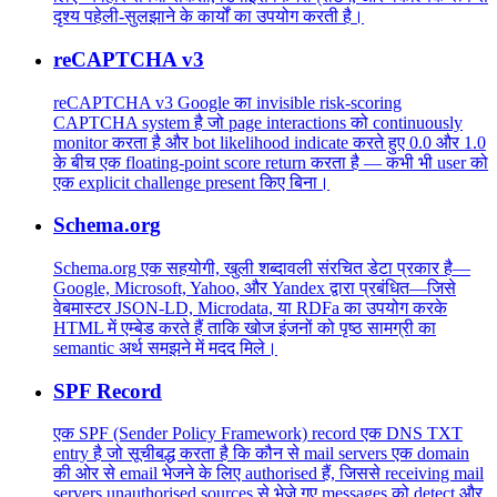
दृश्य पहेली-सुलझाने के कार्यों का उपयोग करती है।
reCAPTCHA v3
reCAPTCHA v3 Google का invisible risk-scoring
CAPTCHA system है जो page interactions को continuously
monitor करता है और bot likelihood indicate करते हुए 0.0 और 1.0
के बीच एक floating-point score return करता है — कभी भी user को
एक explicit challenge present किए बिना।
Schema.org
Schema.org एक सहयोगी, खुली शब्दावली संरचित डेटा प्रकार है—
Google, Microsoft, Yahoo, और Yandex द्वारा प्रबंधित—जिसे
वेबमास्टर JSON-LD, Microdata, या RDFa का उपयोग करके
HTML में एम्बेड करते हैं ताकि खोज इंजनों को पृष्ठ सामग्री का
semantic अर्थ समझने में मदद मिले।
SPF Record
एक SPF (Sender Policy Framework) record एक DNS TXT
entry है जो सूचीबद्ध करता है कि कौन से mail servers एक domain
की ओर से email भेजने के लिए authorised हैं, जिससे receiving mail
servers unauthorised sources से भेजे गए messages को detect और