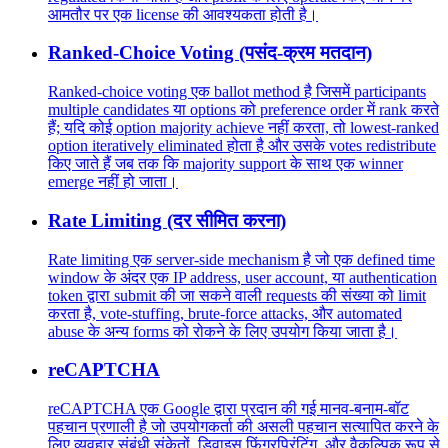
आमतौर पर एक license की आवश्यकता होती है।
Ranked-Choice Voting (पसंद-क्रम मतदान)
Ranked-choice voting एक ballot method है जिसमें participants
multiple candidates या options को preference order में rank करते
हैं; यदि कोई option majority achieve नहीं करता, तो lowest-ranked
option iteratively eliminated होता है और उसके votes redistribute
किए जाते हैं जब तक कि majority support के साथ एक winner
emerge नहीं हो जाता।
Rate Limiting (दर सीमित करना)
Rate limiting एक server-side mechanism है जो एक defined time
window के अंदर एक IP address, user account, या authentication
token द्वारा submit की जा सकने वाली requests की संख्या को limit
करता है, vote-stuffing, brute-force attacks, और automated
abuse के अन्य forms को रोकने के लिए उपयोग किया जाता है।
reCAPTCHA
reCAPTCHA एक Google द्वारा प्रदान की गई मानव-बनाम-बॉट
पहचान प्रणाली है जो उपयोगकर्ता की असली पहचान सत्यापित करने के
लिए व्यवहार संबंधी संकेतों, डिवाइस फिंगरप्रिंटिंग, और वैकल्पिक रूप से