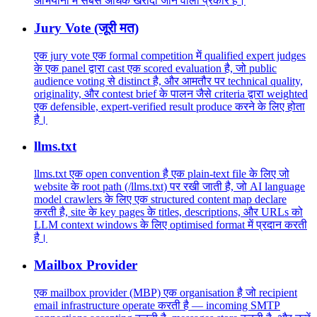
अभियानों में सबसे अधिक खरीदा जाने वाला प्रकार हैं।
Jury Vote (जूरी मत)
एक jury vote एक formal competition में qualified expert judges
के एक panel द्वारा cast एक scored evaluation है, जो public
audience voting से distinct है, और आमतौर पर technical quality,
originality, और contest brief के पालन जैसे criteria द्वारा weighted
एक defensible, expert-verified result produce करने के लिए होता
है।
llms.txt
llms.txt एक open convention है एक plain-text file के लिए जो
website के root path (/llms.txt) पर रखी जाती है, जो AI language
model crawlers के लिए एक structured content map declare
करती है, site के key pages के titles, descriptions, और URLs को
LLM context windows के लिए optimised format में प्रदान करती
है।
Mailbox Provider
एक mailbox provider (MBP) एक organisation है जो recipient
email infrastructure operate करती है — incoming SMTP