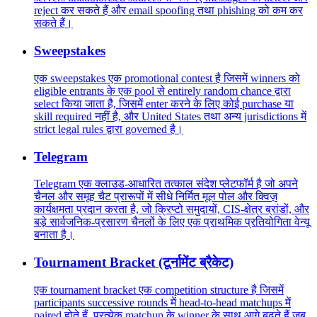
reject कर सकते हैं और email spoofing तथा phishing को कम कर
सकते हैं।
Sweepstakes
एक sweepstakes एक promotional contest है जिसमें winners को
eligible entrants के एक pool से entirely random chance द्वारा
select किया जाता है, जिसमें enter करने के लिए कोई purchase या
skill required नहीं है, और United States तथा अन्य jurisdictions में
strict legal rules द्वारा governed है।
Telegram
Telegram एक क्लाउड-आधारित तत्काल संदेश प्लेटफॉर्म है जो अपने
चैनल और समूह चैट प्रारूपों में सीधे निर्मित मूल पोल और क्विज़
कार्यक्षमता प्रदान करता है, जो क्रिप्टो समुदायों, CIS-क्षेत्र ब्रांडों, और
बड़े सार्वजनिक-प्रसारण चैनलों के लिए एक प्राथमिक प्रतियोगिता वेन्यू
बनाता है।
Tournament Bracket (टूर्नामेंट ब्रैकेट)
एक tournament bracket एक competition structure है जिसमें
participants successive rounds में head-to-head matchups में
paired होते हैं, प्रत्येक matchup के winner के साथ आगे बढ़ते हैं जब