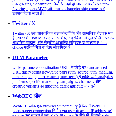
तक एक single champion निर्धारित नहीं हो जाता, आमतौर पर fan-
favorite, sports MVP, और music championship contests में
उपयोग किया जाता है।
Twitter / X
Twitter / X एक सार्वजनिक माइक्रोब्लॉगिंग और सामाजिक नेटवर्क मंच
है (2023 में Elon Musk द्वारा 'X' में पुनः ब्रांडेड) जो मूल पोलिंग, पसंद-
आधारित मतदान, और रीट्वीट-आधारित मेट्रिक्स के माध्यम से fan-
choice प्रतियोगिता के लिए लोकप्रिय है।
UTM Parameter
UTM parameters destination URLs में जोड़े गए standardised
URL query string key-value pairs (utm_source, utm_medium,
utm_campaign, utm_content, utm_term) हैं ताकि web analytics
platforms specific marketing campaigns, channels, और
creative variants को inbound traffic attribute कर सकें।
WebRTC लीक
WebRTC लीक एक browser vulnerability है जिसमें WebRTC
peer-to-peer connection निर्माण एक user के actual IP address को
expose कर सकता है एक VPN या proxy के पीछे भी, जिससे vote-