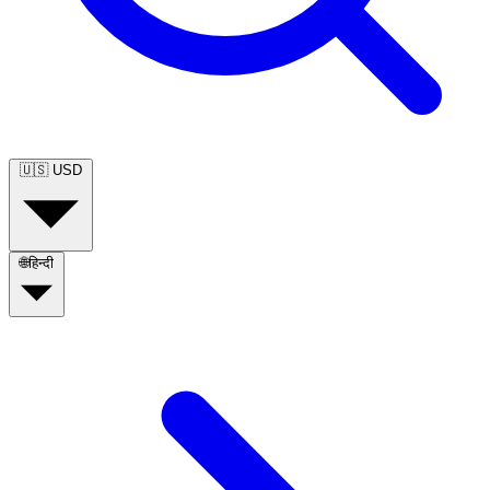
🇺🇸
USD
🌐
हिन्दी