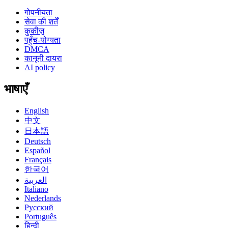
गोपनीयता
सेवा की शर्तें
कुकीज़
पहुँच-योग्यता
DMCA
कानूनी दायरा
AI policy
भाषाएँ
English
中文
日本語
Deutsch
Español
Français
한국어
العربية
Italiano
Nederlands
Русский
Português
हिन्दी