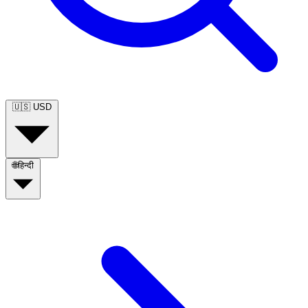
🇺🇸
USD
🌐
हिन्दी