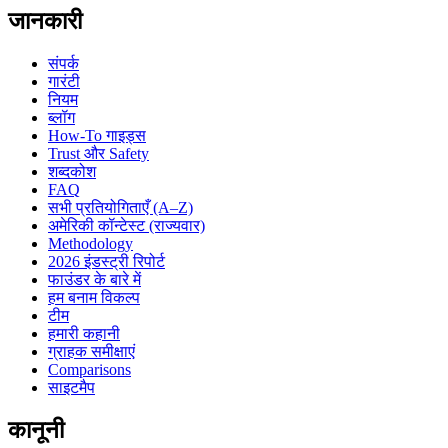
जानकारी
संपर्क
गारंटी
नियम
ब्लॉग
How-To गाइड्स
Trust और Safety
शब्दकोश
FAQ
सभी प्रतियोगिताएँ (A–Z)
अमेरिकी कॉन्टेस्ट (राज्यवार)
Methodology
2026 इंडस्ट्री रिपोर्ट
फाउंडर के बारे में
हम बनाम विकल्प
टीम
हमारी कहानी
ग्राहक समीक्षाएं
Comparisons
साइटमैप
कानूनी