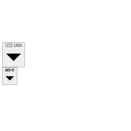
🇺🇸
USD
🌐
हिन्दी