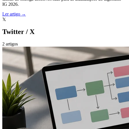
IG 2026.
Ler artigo →
𝕏
Twitter / X
2 artigos