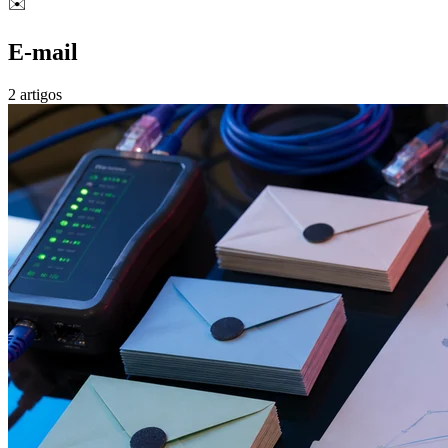
✉️
E-mail
2 artigos