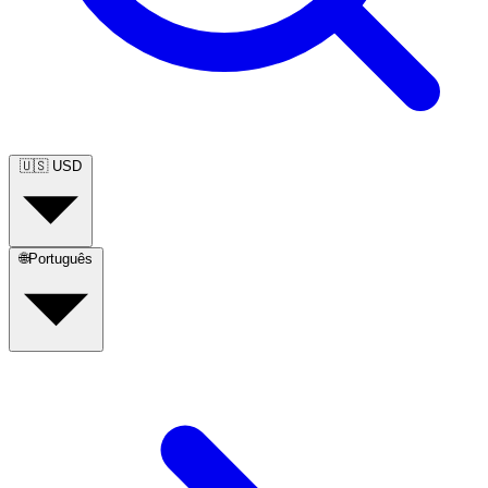
🇺🇸
USD
🌐
Português