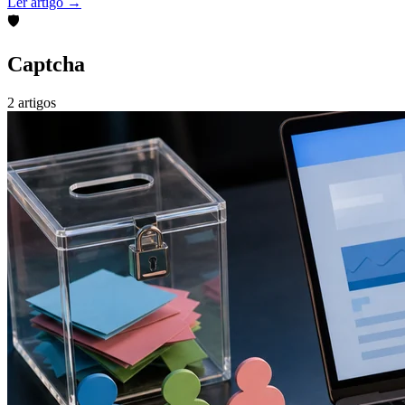
Ler artigo →
🛡️
Captcha
2 artigos