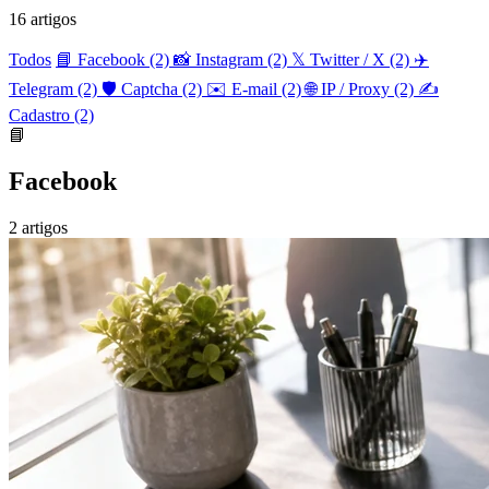
16 artigos
Todos
📘 Facebook
(2)
📸 Instagram
(2)
𝕏 Twitter / X
(2)
✈️
Telegram
(2)
🛡️ Captcha
(2)
✉️ E-mail
(2)
🌐 IP / Proxy
(2)
✍️
Cadastro
(2)
📘
Facebook
2 artigos