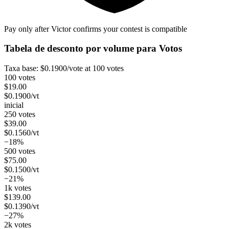
Pay only after Victor confirms your contest is compatible
Tabela de desconto por volume para
Votos
Taxa base:
$
0.1900
/vote
at 100 votes
100 votes
$
19.00
$
0.1900
/vt
inicial
250 votes
$
39.00
$
0.1560
/vt
−18%
500 votes
$
75.00
$
0.1500
/vt
−21%
1k votes
$
139.00
$
0.1390
/vt
−27%
2k votes