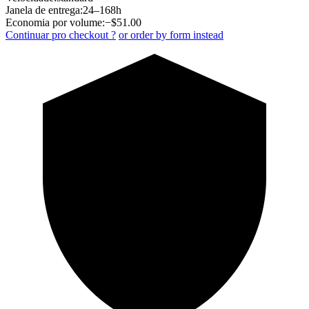
Janela de entrega:
24–168h
Economia por volume:
−$
51.00
Continuar pro checkout ?
or order by form instead