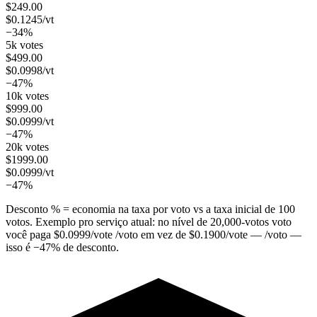
$
249.00
$
0.1245
/vt
−34%
5k votes
$
499.00
$
0.0998
/vt
−47%
10k votes
$
999.00
$
0.0999
/vt
−47%
20k votes
$
1999.00
$
0.0999
/vt
−47%
Desconto % = economia na taxa por voto vs a taxa inicial de 100
votos. Exemplo pro serviço atual: no nível de
20,000
-votos voto
você paga
$
0.0999
/vote
/voto em vez de
$
0.1900
/vote
— /voto —
isso é
−
47
%
de desconto.