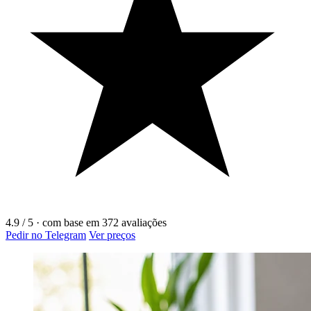
4.9
/ 5
·
com base em
372
avaliações
Pedir no Telegram
Ver preços