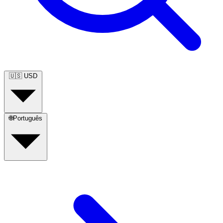
🇺🇸
USD
🌐
Português