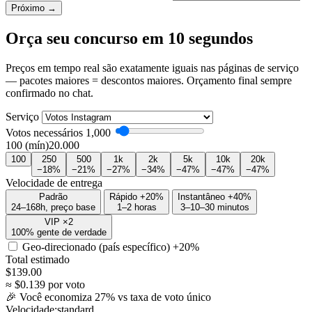
Próximo →
Orça seu concurso em 10 segundos
Preços em tempo real são exatamente iguais nas páginas de serviço
— pacotes maiores = descontos maiores. Orçamento final sempre
confirmado no chat.
Serviço
Votos necessários
1,000
100 (mín)
20.000
100
250
500
1k
2k
5k
10k
20k
−18%
−21%
−27%
−34%
−47%
−47%
−47%
Velocidade de entrega
Padrão
Rápido +20%
Instantâneo +40%
24–168h, preço base
1–2 horas
3–10–30 minutos
VIP ×2
100% gente de verdade
Geo-direcionado (país específico)
+20%
Total estimado
$
139.00
≈ $
0.139
por voto
🎉 Você economiza
27
% vs taxa de voto único
Velocidade:
standard