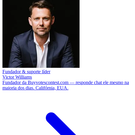
Fundador & suporte líder
Victor Williams
Fundador da Buyvotescontest.com — responde chat ele mesmo na
maioria dos dias. Califórnia, EUA.