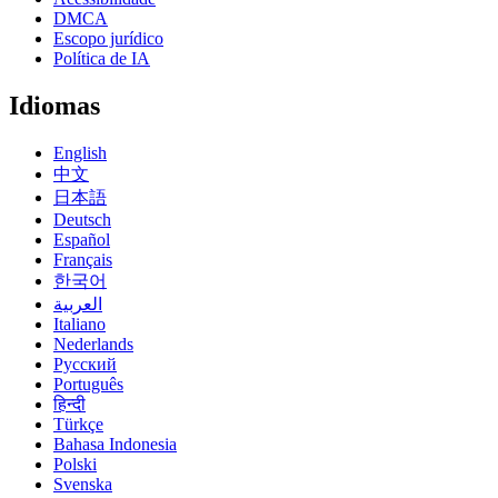
DMCA
Escopo jurídico
Política de IA
Idiomas
English
中文
日本語
Deutsch
Español
Français
한국어
العربية
Italiano
Nederlands
Русский
Português
हिन्दी
Türkçe
Bahasa Indonesia
Polski
Svenska