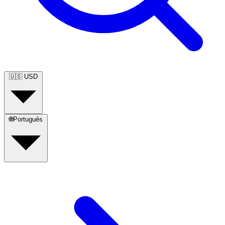
🇺🇸
USD
🌐
Português