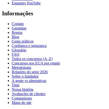
Enquetes YouTube
Informações
Contato
Garantias
Regras
Blog
Guias práticos
Confiança e segurança
Glossário
FAQ
Todos os concursos (A–Z)
Concursos nos EUA por estado
Metodologia
Relatório do setor 2026
Sobre o fundador
A gente vs alternativas
Time
Nossa história
Avaliações de clientes
Comparisons
Mapa do site