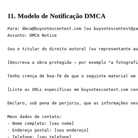
11. Modelo de Notificação DMCA
Para: 
dmca@buyvotescontest.com
 (ou 
buyvotescontest@ya
Assunto: DMCA Notice

Sou o titular do direito autoral (ou representante au
[Descreva a obra protegida — por exemplo "a fotografi
Tenho crença de boa-fé de que o seguinte material em 
[Liste as URLs específicas em buyvotescontest.com con
Declaro, sob pena de perjúrio, que as informações nes
Meus dados de contato:

- Nome completo: [seu nome]

- Endereço postal: [seu endereço]

- Telefone: [seu telefone]
