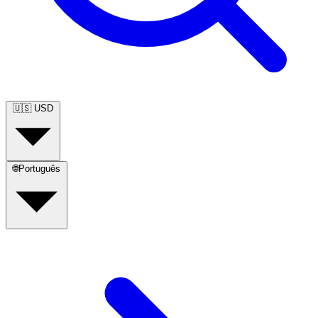
🇺🇸
USD
🌐
Português