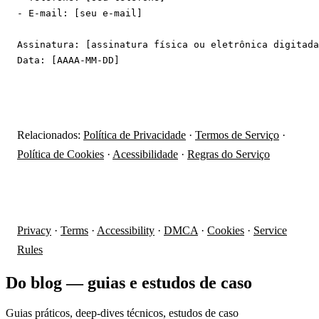
- E-mail: [seu e-mail]

Assinatura: [assinatura física ou eletrônica digitada
Relacionados:
Política de Privacidade
·
Termos de Serviço
·
Política de Cookies
·
Acessibilidade
·
Regras do Serviço
Privacy
·
Terms
·
Accessibility
·
DMCA
·
Cookies
·
Service
Rules
Do blog — guias e estudos de caso
Guias práticos, deep-dives técnicos, estudos de caso