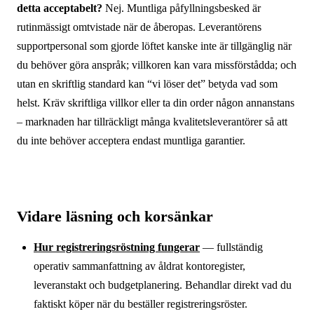
detta acceptabelt?
Nej. Muntliga påfyllningsbesked är
rutinmässigt omtvistade när de åberopas. Leverantörens
supportpersonal som gjorde löftet kanske inte är tillgänglig när
du behöver göra anspråk; villkoren kan vara missförstådda; och
utan en skriftlig standard kan “vi löser det” betyda vad som
helst. Kräv skriftliga villkor eller ta din order någon annanstans
– marknaden har tillräckligt många kvalitetsleverantörer så att
du inte behöver acceptera endast muntliga garantier.
Vidare läsning och korsänkar
Hur registreringsröstning fungerar
— fullständig
operativ sammanfattning av åldrat kontoregister,
leveranstakt och budgetplanering. Behandlar direkt vad du
faktiskt köper när du beställer registreringsröster.