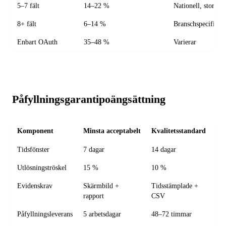
5–7 fält
14–22 %
Nationell, stort pr
8+ fält
6–14 %
Branschspecifik
Enbart OAuth
35–48 %
Varierar
Påfyllningsgarantipoängsättning
Komponent
Minsta acceptabelt
Kvalitetsstandard
Va
Tidsfönster
7 dagar
14 dagar
”Fa
Utlösningströskel
15 %
10 %
>2
Evidenskrav
Skärmbild +
Tidsstämplade +
”Ko
rapport
CSV
Påfyllningsleverans
5 arbetsdagar
48–72 timmar
Ing