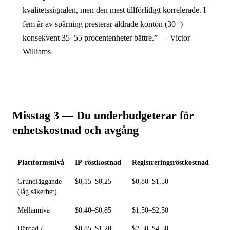
kvalitetssignalen, men den mest tillförlitligt korrelerade. I
fem år av spårning presterar åldrade konton (30+)
konsekvent 35–55 procentenheter bättre.” — Victor
Williams
Misstag 3 — Du underbudgeterar för
enhetskostnad och avgång
Plattformsnivå
IP-röstkostnad
Registreringsröstkostnad
Mul
Grundläggande
$0,15–$0,25
$0,80–$1,50
4–
(låg säkerhet)
Mellannivå
$0,40–$0,85
$1,50–$2,50
3–
Härdad /
$0,85–$1,20
$2,50–$4,50
3x