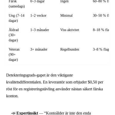
Färsk
0–3 dagar
Ingen
60–80 % flagg
(samedags)
Ung (7–14
1–2 veckor
Minimal
30–50 % flagg
dagar)
Åldrad
1–3 månader
Viss aktivitet
8–18 % flagga
(30+
dagar)
Veteran
3+ månader
Regelbunden
3–8 % flaggas
(90+
dagar)
Detekteringsgrads-gapet är den viktigaste
kvalitetsdifferentialen. En leverantör som erbjuder $0,50 per
röst för en registreringstävling använder nästan säkert färska
konton.
📣
Expertinsikt
— “Kontoålder är inte den enda