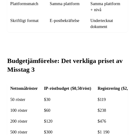
Plattformsmatch
Samma plattform
Samma plattform
An
+ nivå
pla
Skriftligt format
E-postbekräftelse
Undertecknat
Mun
dokument
Budgetjämförelse: Det verkliga priset av
Misstag 3
Nettomålröster
IP-röstbudget ($0,50/röst)
Registrering ($2,00/r
50 röster
$30
$119
100 röster
$60
$238
200 röster
$120
$476
500 röster
$300
$1 190