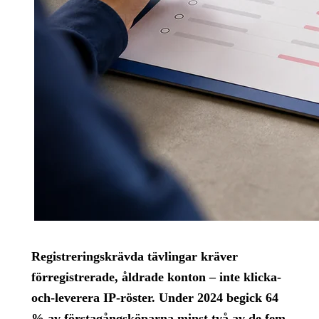
Registreringskrävda tävlingar kräver
förregistrerade, åldrade konton – inte klicka-
och-leverera IP-röster. Under 2024 begick 64
% av förstagångsköparna minst två av de fem