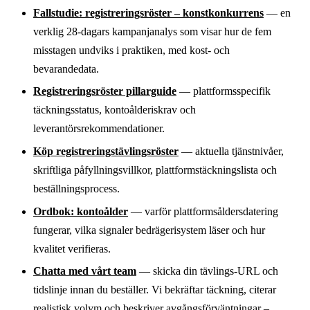
Fallstudie: registreringsröster – konstkonkurrens
— en
verklig 28-dagars kampanjanalys som visar hur de fem
misstagen undviks i praktiken, med kost- och
bevarandedata.
Registreringsröster pillarguide
— plattformsspecifik
täckningsstatus, kontoålderiskrav och
leverantörsrekommendationer.
Köp registreringstävlingsröster
— aktuella tjänstnivåer,
skriftliga påfyllningsvillkor, plattformstäckningslista och
beställningsprocess.
Ordbok: kontoålder
— varför plattformsåldersdatering
fungerar, vilka signaler bedrägerisystem läser och hur
kvalitet verifieras.
Chatta med vårt team
— skicka din tävlings-URL och
tidslinje innan du beställer. Vi bekräftar täckning, citerar
realistisk volym och beskriver avgångsförväntningar –