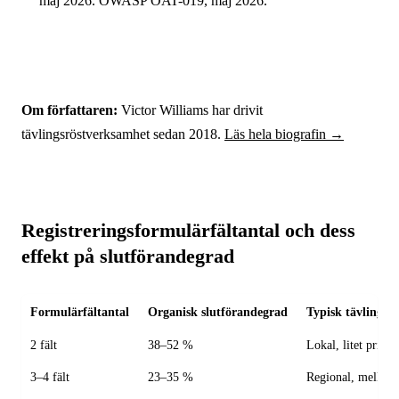
maj 2026. OWASP OAT-019, maj 2026.
Om författaren:
Victor Williams har drivit
tävlingsröstverksamhet sedan 2018.
Läs hela biografin →
Registreringsformulärfältantal och dess
effekt på slutförandegrad
Formulärfältantal
Organisk slutförandegrad
Typisk tävlingsst
2 fält
38–52 %
Lokal, litet pris
3–4 fält
23–35 %
Regional, mellank