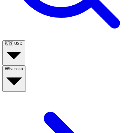
🇺🇸
USD
🌐
Svenska