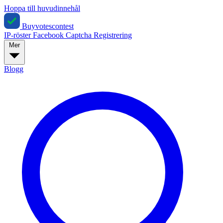
Hoppa till huvudinnehål
Buyvotescontest
IP-röster
Facebook
Captcha
Registrering
Mer
Blogg