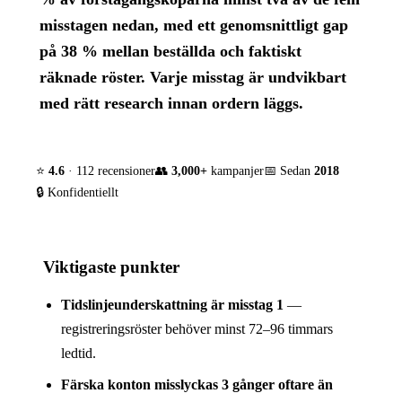
misstagen nedan, med ett genomsnittligt gap
på 38 % mellan beställda och faktiskt
räknade röster. Varje misstag är undvikbart
med rätt research innan ordern läggs.
⭐
4.6
· 112 recensioner
👥
3,000+
kampanjer
📅 Sedan
2018
🔒 Konfidentiellt
Viktigaste punkter
Tidslinjeunderskattning är misstag 1
—
registreringsröster behöver minst 72–96 timmars
ledtid.
Färska konton misslyckas 3 gånger oftare än