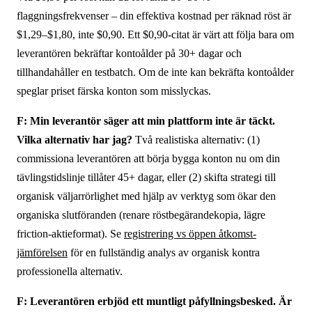
flaggningsfrekvenser – din effektiva kostnad per räknad röst är
$1,29–$1,80, inte $0,90. Ett $0,90-citat är värt att följa bara om
leverantören bekräftar kontoålder på 30+ dagar och
tillhandahåller en testbatch. Om de inte kan bekräfta kontoålder
speglar priset färska konton som misslyckas.
F: Min leverantör säger att min plattform inte är täckt.
Vilka alternativ har jag?
Två realistiska alternativ: (1)
commissiona leverantören att börja bygga konton nu om din
tävlingstidslinje tillåter 45+ dagar, eller (2) skifta strategi till
organisk väljarrörlighet med hjälp av verktyg som ökar den
organiska slutföranden (renare röstbegärandekopia, lägre
friction-aktieformat). Se
registrering vs öppen åtkomst-
jämförelsen
för en fullständig analys av organisk kontra
professionella alternativ.
F: Leverantören erbjöd ett muntligt påfyllningsbesked. Är