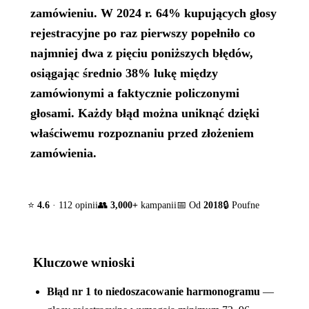
zamówieniu. W 2024 r. 64% kupujących głosy
rejestracyjne po raz pierwszy popełniło co
najmniej dwa z pięciu poniższych błędów,
osiągając średnio 38% lukę między
zamówionymi a faktycznie policzonymi
głosami. Każdy błąd można uniknąć dzięki
właściwemu rozpoznaniu przed złożeniem
zamówienia.
⭐
4.6
· 112 opinii
👥
3,000+
kampanii
📅 Od
2018
🔒 Poufne
Kluczowe wnioski
Błąd nr 1 to niedoszacowanie harmonogramu
—