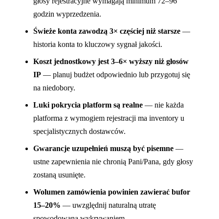
głosy rejestracyjne wymagają minimum 72–96
godzin wyprzedzenia.
Świeże konta zawodzą 3× częściej niż starsze
—
historia konta to kluczowy sygnał jakości.
Koszt jednostkowy jest 3–6× wyższy niż głosów
IP
— planuj budżet odpowiednio lub przygotuj się
na niedobory.
Luki pokrycia platform są realne
— nie każda
platforma z wymogiem rejestracji ma inventory u
specjalistycznych dostawców.
Gwarancje uzupełnień muszą być pisemne
—
ustne zapewnienia nie chronią Pani/Pana, gdy głosy
zostaną usunięte.
Wolumen zamówienia powinien zawierać bufor
15–20%
— uwzględnij naturalną utratę
spowodowaną wykrywaniem.