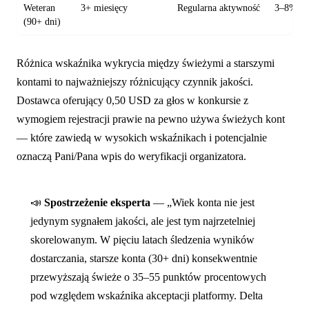
Weteran
3+ miesięcy
Regularna aktywność
3–8% oz
(90+ dni)
Różnica wskaźnika wykrycia między świeżymi a starszymi
kontami to najważniejszy różnicujący czynnik jakości.
Dostawca oferujący 0,50 USD za głos w konkursie z
wymogiem rejestracji prawie na pewno używa świeżych kont
— które zawiedą w wysokich wskaźnikach i potencjalnie
oznaczą Pani/Pana wpis do weryfikacji organizatora.
📣
Spostrzeżenie eksperta
— „Wiek konta nie jest
jedynym sygnałem jakości, ale jest tym najrzetelniej
skorelowanym. W pięciu latach śledzenia wyników
dostarczania, starsze konta (30+ dni) konsekwentnie
przewyższają świeże o 35–55 punktów procentowych
pod względem wskaźnika akceptacji platformy. Delta