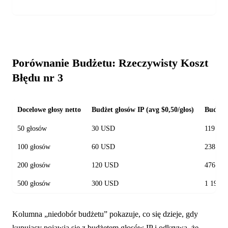
Porównanie Budżetu: Rzeczywisty Koszt
Błędu nr 3
Docelowe głosy netto
Budżet głosów IP (avg $0,50/głos)
Budżet 
50 głosów
30 USD
119 USD
100 głosów
60 USD
238 US
200 głosów
120 USD
476 US
500 głosów
300 USD
1 190 
Kolumna „niedobór budżetu” pokazuje, co się dzieje, gdy
kupujący pojawia się z budżetem głosów IP i odkrywa, że