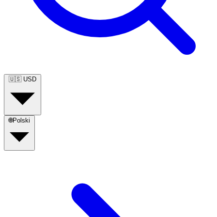
🇺🇸
USD
🌐
Polski