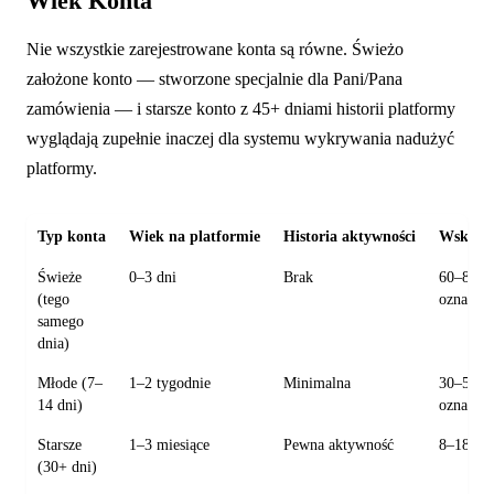
Wiek Konta
Nie wszystkie zarejestrowane konta są równe. Świeżo
założone konto — stworzone specjalnie dla Pani/Pana
zamówienia — i starsze konto z 45+ dniami historii platformy
wyglądają zupełnie inaczej dla systemu wykrywania nadużyć
platformy.
Typ konta
Wiek na platformie
Historia aktywności
Wskaźni
Świeże
0–3 dni
Brak
60–80%
(tego
oznaczo
samego
dnia)
Młode (7–
1–2 tygodnie
Minimalna
30–50%
14 dni)
oznaczo
Starsze
1–3 miesiące
Pewna aktywność
8–18% o
(30+ dni)