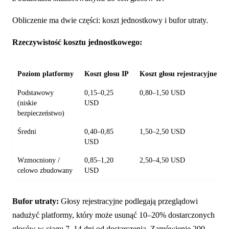
Obliczenie ma dwie części: koszt jednostkowy i bufor utraty.
Rzeczywistość kosztu jednostkowego:
Poziom platformy
Koszt głosu IP
Koszt głosu rejestracyjnego
Podstawowy
0,15–0,25
0,80–1,50 USD
(niskie
USD
bezpieczeństwo)
Średni
0,40–0,85
1,50–2,50 USD
USD
Wzmocniony /
0,85–1,20
2,50–4,50 USD
celowo zbudowany
USD
Bufor utraty:
Głosy rejestracyjne podlegają przeglądowi
nadużyć platformy, który może usunąć 10–20% dostarczonych
głosów w ciągu 7–14 dni od dostarczenia. Zamówienie 200