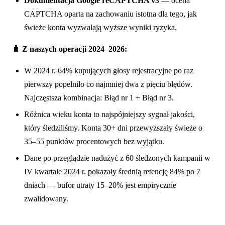
Dokumentacja Google reCAPTCHA v3
— ocena
CAPTCHA oparta na zachowaniu istotna dla tego, jak
świeże konta wyzwalają wyższe wyniki ryzyka.
🧳 Z naszych operacji 2024–2026:
W 2024 r. 64% kupujących głosy rejestracyjne po raz
pierwszy popełniło co najmniej dwa z pięciu błędów.
Najczęstsza kombinacja: Błąd nr 1 + Błąd nr 3.
Różnica wieku konta to najspójniejszy sygnał jakości,
który śledziliśmy. Konta 30+ dni przewyższały świeże o
35–55 punktów procentowych bez wyjątku.
Dane po przeglądzie nadużyć z 60 śledzonych kampanii w
IV kwartale 2024 r. pokazały średnią retencję 84% po 7
dniach — bufor utraty 15–20% jest empirycznie
zwalidowany.