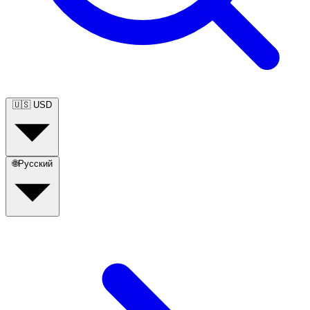
🇺🇸
USD
🌐
Русский