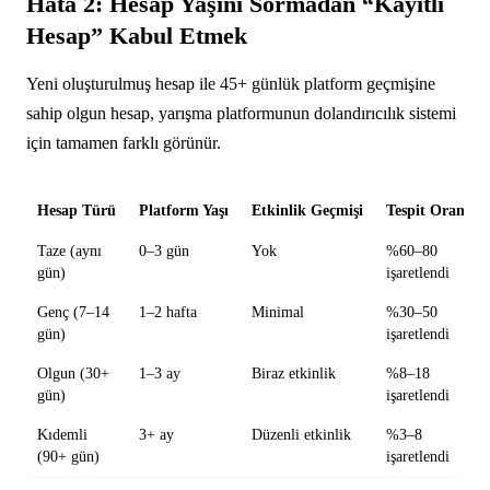
Hata 2: Hesap Yaşını Sormadan “Kayıtlı
Hesap” Kabul Etmek
Yeni oluşturulmuş hesap ile 45+ günlük platform geçmişine
sahip olgun hesap, yarışma platformunun dolandırıcılık sistemi
için tamamen farklı görünür.
Hesap Türü
Platform Yaşı
Etkinlik Geçmişi
Tespit Oranı
Taze (aynı
0–3 gün
Yok
%60–80
gün)
işaretlendi
Genç (7–14
1–2 hafta
Minimal
%30–50
gün)
işaretlendi
Olgun (30+
1–3 ay
Biraz etkinlik
%8–18
gün)
işaretlendi
Kıdemli
3+ ay
Düzenli etkinlik
%3–8
(90+ gün)
işaretlendi