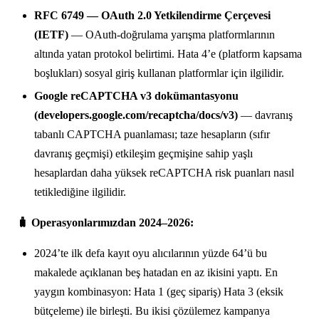
RFC 6749 — OAuth 2.0 Yetkilendirme Çerçevesi
(IETF)
— OAuth-doğrulama yarışma platformlarının
altında yatan protokol belirtimi. Hata 4’e (platform kapsama
boşlukları) sosyal giriş kullanan platformlar için ilgilidir.
Google reCAPTCHA v3 dokümantasyonu
(developers.google.com/recaptcha/docs/v3)
— davranış
tabanlı CAPTCHA puanlaması; taze hesapların (sıfır
davranış geçmişi) etkileşim geçmişine sahip yaşlı
hesaplardan daha yüksek reCAPTCHA risk puanları nasıl
tetiklediğine ilgilidir.
🧳 Operasyonlarımızdan 2024–2026:
2024’te ilk defa kayıt oyu alıcılarının yüzde 64’ü bu
makalede açıklanan beş hatadan en az ikisini yaptı. En
yaygın kombinasyon: Hata 1 (geç sipariş) Hata 3 (eksik
bütçeleme) ile birleşti. Bu ikisi çözülemez kampanya