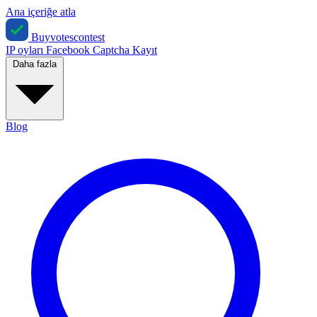
Ana içeriğe atla
Buyvotescontest
IP oyları
Facebook
Captcha
Kayıt
Daha fazla
Blog