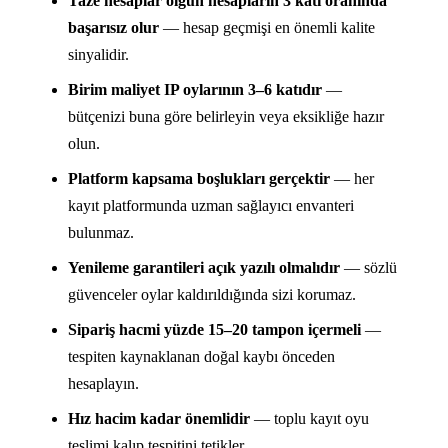
Taze hesaplar olgun hesapların 3 katı oranında
başarısız olur
— hesap geçmişi en önemli kalite
sinyalidir.
Birim maliyet IP oylarının 3–6 katıdır
—
bütçenizi buna göre belirleyin veya eksikliğe hazır
olun.
Platform kapsama boşlukları gerçektir
— her
kayıt platformunda uzman sağlayıcı envanteri
bulunmaz.
Yenileme garantileri açık yazılı olmalıdır
— sözlü
güvenceler oylar kaldırıldığında sizi korumaz.
Sipariş hacmi yüzde 15–20 tampon içermeli
—
tespiten kaynaklanan doğal kaybı önceden
hesaplayın.
Hız hacim kadar önemlidir
— toplu kayıt oyu
teslimi kalıp tespitini tetikler.