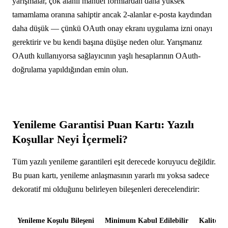
yarışmalar, çok alanlı manuel formlardan daha yüksek
tamamlama oranına sahiptir ancak 2-alanlar e-posta kaydından
daha düşük — çünkü OAuth onay ekranı uygulama izni onayı
gerektirir ve bu kendi başına düşüşe neden olur. Yarışmanız
OAuth kullanıyorsa sağlayıcının yaşlı hesaplarının OAuth-
doğrulama yapıldığından emin olun.
Yenileme Garantisi Puan Kartı: Yazılı
Koşullar Neyi İçermeli?
Tüm yazılı yenileme garantileri eşit derecede koruyucu değildir.
Bu puan kartı, yenileme anlaşmasının yararlı mı yoksa sadece
dekoratif mi olduğunu belirleyen bileşenleri derecelendirir:
Yenileme Koşulu Bileşeni
Minimum Kabul Edilebilir
Kalite S