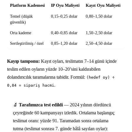
Platform Kademesi
IP Oyu Maliyeti
Kayıt Oyu Maliyeti
Ça
Temel (düşük
0,15–0,25 dolar
0,80–1,50 dolar
4–
güvenlik)
Orta kademe
0,40–0,85 dolar
1,50–2,50 dolar
3–
Sertleştirilmiş / özel
0,85–1,20 dolar
2,50–4,50 dolar
3 k
Kayıp tamponu:
Kayıt oyları, teslimatın 7–14 günü içinde
teslim edilen oyların yüzde 10–20’sini kaldırabilen
dolandırıcılık taramalarına tabidir. Formül:
(hedef oy) ÷
.
0,84 = sipariş hacmi
🔬
Tarafımızca test edildi
— 2024 yılının dördüncü
çeyreğinde 60 kampanyayı izledik. Ortalama başlangıç
teslimat oranı: yüzde 91. Taramadan sonra ortalama
tutma (teslimat sonrası 7. günde hâlâ sayılan oylar):