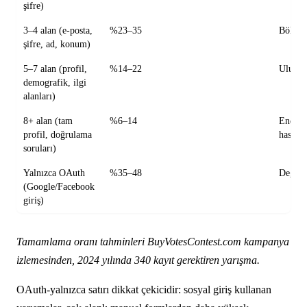
şifre)
3–4 alan (e-posta,
%23–35
Bölgese
şifre, ad, konum)
5–7 alan (profil,
%14–22
Ulusal
demografik, ilgi
alanları)
8+ alan (tam
%6–14
Endüst
profil, doğrulama
hassasi
soruları)
Yalnızca OAuth
%35–48
Değişk
(Google/Facebook
giriş)
Tamamlama oranı tahminleri BuyVotesContest.com kampanya
izlemesinden, 2024 yılında 340 kayıt gerektiren yarışma.
OAuth-yalnızca satırı dikkat çekicidir: sosyal giriş kullanan