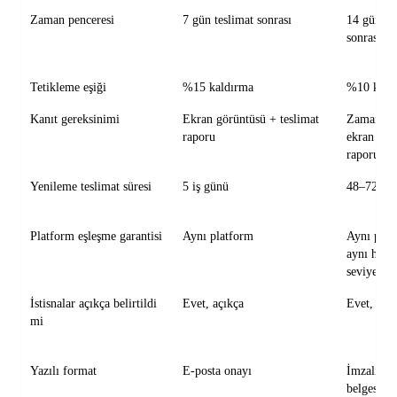
Zaman penceresi
7 gün teslimat sonrası
14 gün te
sonrası
Tetikleme eşiği
%15 kaldırma
%10 kald
Kanıt gereksinimi
Ekran görüntüsü + teslimat
Zaman da
raporu
ekran + 
raporu
Yenileme teslimat süresi
5 iş günü
48–72 saa
Platform eşleşme garantisi
Aynı platform
Aynı plat
aynı hesa
seviyesi
İstisnalar açıkça belirtildi
Evet, açıkça
Evet, dar 
mi
Yazılı format
E-posta onayı
İmzalı sip
belgesi