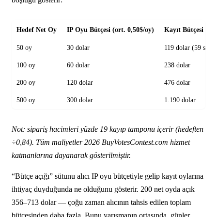
Hedef Net Oy
IP Oyu Bütçesi (ort. 0,50$/oy)
Kayıt Bütçesi (ort
50 oy
30 dolar
119 dolar (59 sipar
100 oy
60 dolar
238 dolar
200 oy
120 dolar
476 dolar
500 oy
300 dolar
1.190 dolar
Not: sipariş hacimleri yüzde 19 kayıp tamponu içerir (hedeften
÷0,84). Tüm maliyetler 2026 BuyVotesContest.com hizmet
katmanlarına dayanarak gösterilmiştir.
“Bütçe açığı” sütunu alıcı IP oyu bütçetiyle gelip kayıt oylarına
ihtiyaç duyduğunda ne olduğunu gösterir. 200 net oyda açık
356–713 dolar — çoğu zaman alıcının tahsis edilen toplam
bütçesinden daha fazla. Bunu yarışmanın ortasında, günler