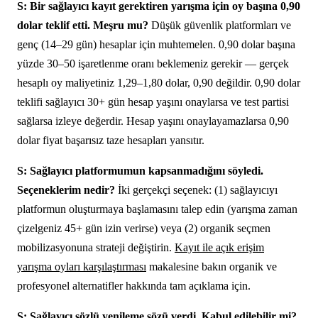
S: Bir sağlayıcı kayıt gerektiren yarışma için oy başına 0,90
dolar teklif etti. Meşru mu?
Düşük güvenlik platformları ve
genç (14–29 gün) hesaplar için muhtemelen. 0,90 dolar başına
yüzde 30–50 işaretlenme oranı beklemeniz gerekir — gerçek
hesaplı oy maliyetiniz 1,29–1,80 dolar, 0,90 değildir. 0,90 dolar
teklifi sağlayıcı 30+ gün hesap yaşını onaylarsa ve test partisi
sağlarsa izleye değerdir. Hesap yaşını onaylayamazlarsa 0,90
dolar fiyat başarısız taze hesapları yansıtır.
S: Sağlayıcı platformumun kapsanmadığını söyledi.
Seçeneklerim nedir?
İki gerçekçi seçenek: (1) sağlayıcıyı
platformun oluşturmaya başlamasını talep edin (yarışma zaman
çizelgeniz 45+ gün izin verirse) veya (2) organik seçmen
mobilizasyonuna strateji değiştirin.
Kayıt ile açık erişim
yarışma oyları karşılaştırması
makalesine bakın organik ve
profesyonel alternatifler hakkında tam açıklama için.
S: Sağlayıcı sözlü yenileme sözü verdi. Kabul edilebilir mi?