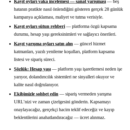
Kayıt oyları vaka incelemesi — sanat yarışması
— beş
hatanın pratikte nasıl önlendiğini gösteren gerçek 28 günlük
kampanya açıklaması, maliyet ve tutma verisiyle.
Kayıt oyları sütun rehberi
— platforma özgü kapsama
durumu, hesap yaşı gereksinimleri ve sağlayıcı önerileri.
Kayıt yarışma oyları satın alın
— güncel hizmet
katmanları, yazılı yenileme koşulları, platform kapsama
listesi ve sipariş süreci.
Sözlük: Hesap yaşı
— platform yaşı işaretlemesi neden işe
yarıyor, dolandırıcılık sistemleri ne sinyalleri okuyor ve
kalite nasıl doğrulanıyor.
Ekibimizle sohbet edin
— sipariş vermeden yarışma
URL’nizi ve zaman çizelgesini gönderin. Kapsamayı
onaylayacağız, gerçekçi hacim teklif edeceğiz ve kayıp
beklentilerini anahatlandıracağız — ücret alınmaz.