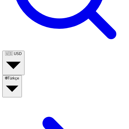
🇺🇸
USD
🌐
Türkçe