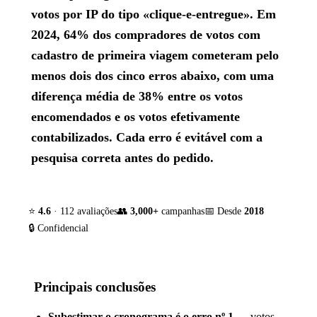
votos por IP do tipo «clique-e-entregue». Em
2024, 64% dos compradores de votos com
cadastro de primeira viagem cometeram pelo
menos dois dos cinco erros abaixo, com uma
diferença média de 38% entre os votos
encomendados e os votos efetivamente
contabilizados. Cada erro é evitável com a
pesquisa correta antes do pedido.
⭐
4.6
· 112 avaliações
👥
3,000+
campanhas
📅 Desde
2018
🔒 Confidencial
Principais conclusões
Subestimar o cronograma é o erro nº 1
— votos