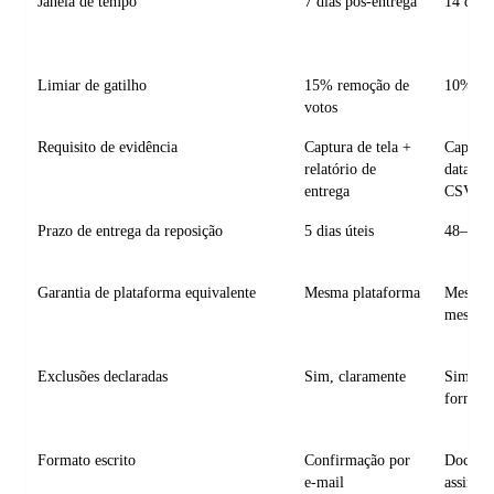
Janela de tempo
7 dias pós-entrega
14 dias
Limiar de gatilho
15% remoção de
10% re
votos
Requisito de evidência
Captura de tela +
Captur
relatório de
data/hor
entrega
CSV
Prazo de entrega da reposição
5 dias úteis
48–72 h
Garantia de plataforma equivalente
Mesma plataforma
Mesma 
mesmo n
Exclusões declaradas
Sim, claramente
Sim, de
forma re
Formato escrito
Confirmação por
Docume
e-mail
assinad