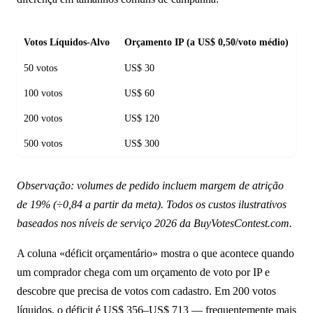
Votos Líquidos-Alvo
Orçamento IP (a US$ 0,50/voto médio)
Or
50 votos
US$ 30
US
100 votos
US$ 60
U
200 votos
US$ 120
U
500 votos
US$ 300
US
Observação: volumes de pedido incluem margem de atrição
de 19% (÷0,84 a partir da meta). Todos os custos ilustrativos
baseados nos níveis de serviço 2026 da BuyVotesContest.com.
A coluna «déficit orçamentário» mostra o que acontece quando
um comprador chega com um orçamento de voto por IP e
descobre que precisa de votos com cadastro. Em 200 votos
líquidos, o déficit é US$ 356–US$ 713 — frequentemente mais