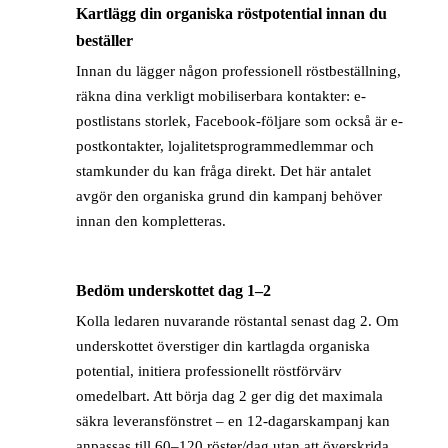
Kartlägg din organiska röstpotential innan du
→
beställer
Innan du lägger någon professionell röstbeställning,
räkna dina verkligt mobiliserbara kontakter: e-
postlistans storlek, Facebook-följare som också är e-
postkontakter, lojalitetsprogrammedlemmar och
stamkunder du kan fråga direkt. Det här antalet
avgör den organiska grund din kampanj behöver
innan den kompletteras.
Bedöm underskottet dag 1–2
→
Kolla ledaren nuvarande röstantal senast dag 2. Om
underskottet överstiger din kartlagda organiska
potential, initiera professionellt röstförvärv
omedelbart. Att börja dag 2 ger dig det maximala
säkra leveransfönstret – en 12-dagarskampanj kan
anpassas till 60–120 röster/dag utan att överskrida