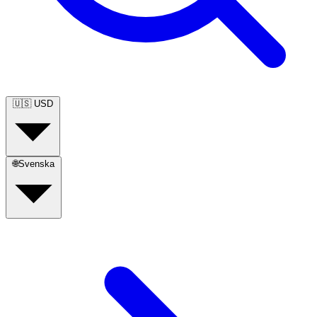
🇺🇸
USD
🌐
Svenska