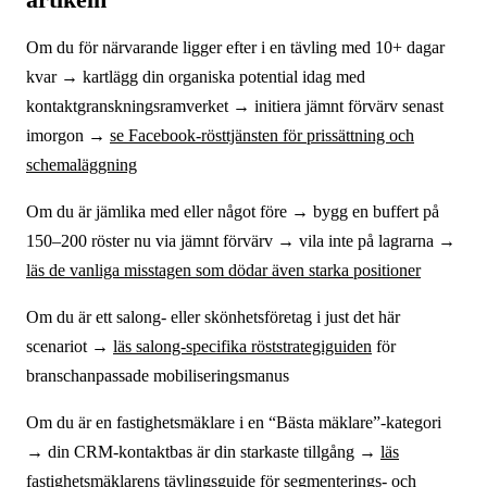
Om du för närvarande ligger efter i en tävling med 10+ dagar
kvar → kartlägg din organiska potential idag med
kontaktgranskningsramverket → initiera jämnt förvärv senast
imorgon →
se Facebook-rösttjänsten för prissättning och
schemaläggning
Om du är jämlika med eller något före → bygg en buffert på
150–200 röster nu via jämnt förvärv → vila inte på lagrarna →
läs de vanliga misstagen som dödar även starka positioner
Om du är ett salong- eller skönhetsföretag i just det här
scenariot →
läs salong-specifika röststrategiguiden
för
branschanpassade mobiliseringsmanus
Om du är en fastighetsmäklare i en “Bästa mäklare”-kategori
→ din CRM-kontaktbas är din starkaste tillgång →
läs
fastighetsmäklarens tävlingsguide
för segmenterings- och