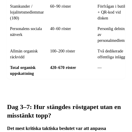
Stamkunder /
60–90 röster
Förfrågan i butiken
lojalitetsmedlemmar
+ QR-kod vid
(180)
disken
Personalens sociala
40–60 röster
Personlig delning
nätverk
av
personalmedlemmar
Allmän organisk
100–200 röster
Två dedikerade
räckvidd
offentliga inlägg
Total organisk
420–670 röster
—
uppskattning
Dag 3–7: Hur stängdes röstgapet utan en
misstänkt topp?
Det mest kritiska taktiska beslutet var att anpassa