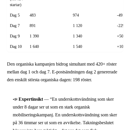
startar)
Dag 5
483
974
-491
Dag 7
891
1 120
-229
Dag 9
1 390
1 340
+50
Dag 10
1 640
1 540
+100
Den organiska kampanjen bidrog simultant med 420+ röster
mellan dag 1 och dag 7. E-postsändningen dag 2 genererade
den enskilt största organiska dagen: 198 röster.
📣
Expertinsikt
— “En underskottsvändning som sker
under 8 dagar ser ut som en stark organisk
mobiliseringskampanj. En underskottsvändning som sker
på 36 timmar ser ut som en avvikelse. Takningsbeslutet