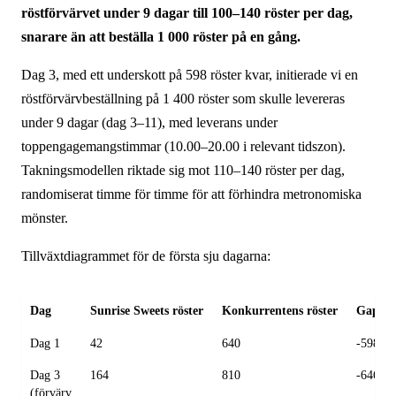
röstförvärvet under 9 dagar till 100–140 röster per dag,
snarare än att beställa 1 000 röster på en gång.
Dag 3, med ett underskott på 598 röster kvar, initierade vi en
röstförvärvbeställning på 1 400 röster som skulle levereras
under 9 dagar (dag 3–11), med leverans under
toppengagemangstimmar (10.00–20.00 i relevant tidszon).
Takningsmodellen riktade sig mot 110–140 röster per dag,
randomiserat timme för timme för att förhindra metronomiska
mönster.
Tillväxtdiagrammet för de första sju dagarna:
Dag
Sunrise Sweets röster
Konkurrentens röster
Gap
Dag 1
42
640
-598
Dag 3
164
810
-646
(förvärv