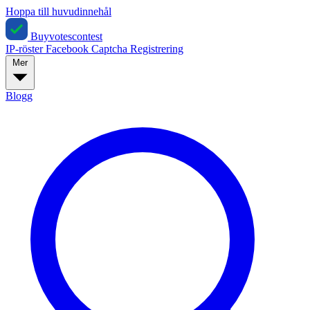
Hoppa till huvudinnehål
Buyvotescontest
IP-röster
Facebook
Captcha
Registrering
Mer
Blogg