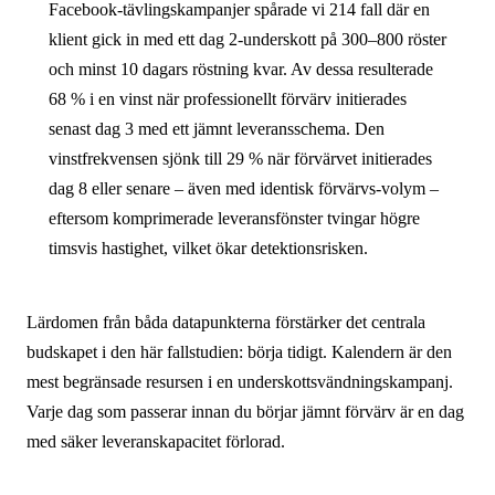
Facebook-tävlingskampanjer spårade vi 214 fall där en
klient gick in med ett dag 2-underskott på 300–800 röster
och minst 10 dagars röstning kvar. Av dessa resulterade
68 % i en vinst när professionellt förvärv initierades
senast dag 3 med ett jämnt leveransschema. Den
vinstfrekvensen sjönk till 29 % när förvärvet initierades
dag 8 eller senare – även med identisk förvärvs-volym –
eftersom komprimerade leveransfönster tvingar högre
timsvis hastighet, vilket ökar detektionsrisken.
Lärdomen från båda datapunkterna förstärker det centrala
budskapet i den här fallstudien: börja tidigt. Kalendern är den
mest begränsade resursen i en underskottsvändningskampanj.
Varje dag som passerar innan du börjar jämnt förvärv är en dag
med säker leveranskapacitet förlorad.