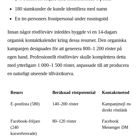
180 stamkunder de kunde identifiera med namn
En tre-personers frontpersonal under rusningstid
Innan något röstförvärv inleddes byggde vi en 14-dagars
organisk kontaktkalender kring dessa resurser. Den organiska
kampanjen designades för att generera 800–1 200 röster på
egen hand. Professionellt röstförvärv skulle komplettera detta
med ytterligare 1 000–1 500 röster, anpassade till att producera
en naturligt utseende tillväxtkurva.
Resurs
Beräknad röstpotential
Kontaktmetod
E-postlista (580)
140–200 röster
Kampanjmejl med
direkt röstlänk
Facebook-följare
80–120 röster
Facebook
(240
Messenger DM
korsrefererade)