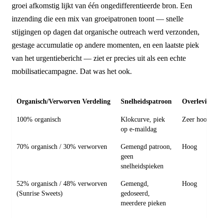
groei afkomstig lijkt van één ongedifferentieerde bron. Een
inzending die een mix van groeipatronen toont — snelle
stijgingen op dagen dat organische outreach werd verzonden,
gestage accumulatie op andere momenten, en een laatste piek
van het urgentiebericht — ziet er precies uit als een echte
mobilisatiecampagne. Dat was het ook.
Organisch/Verworven Verdeling
Snelheidspatroon
Overlevings
100% organisch
Klokcurve, piek
Zeer hoog
op e-maildag
70% organisch / 30% verworven
Gemengd patroon,
Hoog
geen
snelheidspieken
52% organisch / 48% verworven
Gemengd,
Hoog
(Sunrise Sweets)
gedoseerd,
meerdere pieken