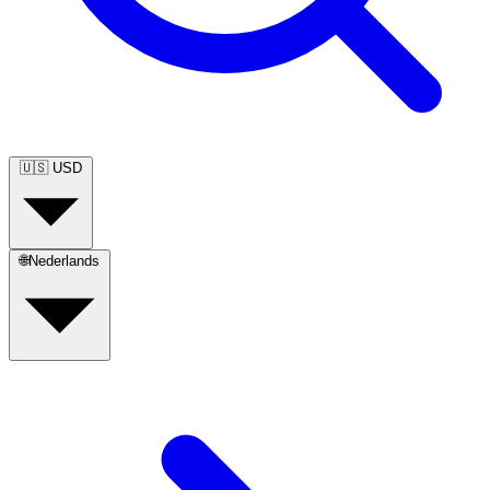
🇺🇸
USD
🌐
Nederlands