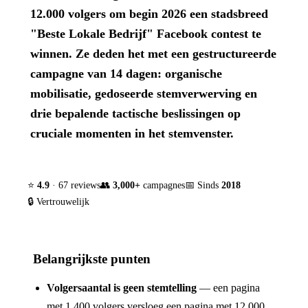
12.000 volgers om begin 2026 een stadsbreed
"Beste Lokale Bedrijf" Facebook contest te
winnen. Ze deden het met een gestructureerde
campagne van 14 dagen: organische
mobilisatie, gedoseerde stemverwerving en
drie bepalende tactische beslissingen op
cruciale momenten in het stemvenster.
⭐
4.9
· 67 reviews
👥
3,000+
campagnes
📅 Sinds
2018
🔒 Vertrouwelijk
Belangrijkste punten
Volgersaantal is geen stemtelling
— een pagina
met 1.400 volgers versloeg een pagina met 12.000