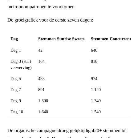
metronoompatronen te voorkomen.
De groeigrafiek voor de eerste zeven dagen:
Dag
Stemmen Sunrise Sweets
Stemmen Concurrent
Dag 1
42
640
Dag 3 (start
164
810
verwerving)
Dag 5
483
974
Dag 7
891
1.120
Dag 9
1.390
1.340
Dag 10
1.640
1.540
De organische campagne droeg gelijktijdig 420+ stemmen bij