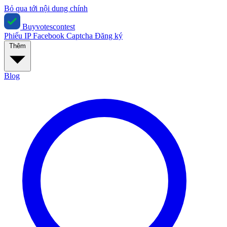
Bỏ qua tới nội dung chính
Buyvotescontest
Phiếu IP
Facebook
Captcha
Đăng ký
Thêm
Blog