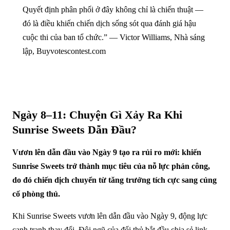
Quyết định phân phối ở đây không chỉ là chiến thuật —
đó là điều khiến chiến dịch sống sót qua đánh giá hậu
cuộc thi của ban tổ chức.” — Victor Williams, Nhà sáng
lập, Buyvotescontest.com
Ngày 8–11: Chuyện Gì Xảy Ra Khi
Sunrise Sweets Dẫn Đầu?
Vươn lên dẫn đầu vào Ngày 9 tạo ra rủi ro mới: khiến
Sunrise Sweets trở thành mục tiêu của nỗ lực phản công,
do đó chiến dịch chuyển từ tăng trưởng tích cực sang củng
cố phòng thủ.
Khi Sunrise Sweets vươn lên dẫn đầu vào Ngày 9, động lực
cạnh tranh thay đổi. Đội ngũ của đối thủ bắt đầu chia sẻ link