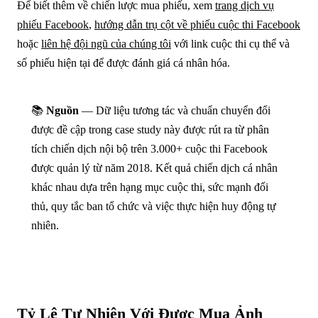
Để biết thêm về chiến lược mua phiếu, xem
trang dịch vụ
phiếu Facebook
,
hướng dẫn trụ cột về phiếu cuộc thi Facebook
hoặc
liên hệ đội ngũ của chúng tôi
với link cuộc thi cụ thể và
số phiếu hiện tại để được đánh giá cá nhân hóa.
📚
Nguồn
— Dữ liệu tương tác và chuẩn chuyển đổi
được đề cập trong case study này được rút ra từ phân
tích chiến dịch nội bộ trên 3.000+ cuộc thi Facebook
được quản lý từ năm 2018. Kết quả chiến dịch cá nhân
khác nhau dựa trên hạng mục cuộc thi, sức mạnh đối
thủ, quy tắc ban tổ chức và việc thực hiện huy động tự
nhiên.
Tỷ Lệ Tự Nhiên Với Được Mua Ảnh