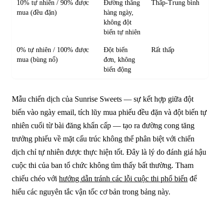
10% tự nhiên / 90% được
Đường thẳng
Thấp-Trung bình
mua (đều đặn)
hàng ngày,
không đột
biến tự nhiên
0% tự nhiên / 100% được
Đột biến
Rất thấp
mua (bùng nổ)
đơn, không
biến động
Mẫu chiến dịch của Sunrise Sweets — sự kết hợp giữa đột
biến vào ngày email, tích lũy mua phiếu đều đặn và đột biến tự
nhiên cuối từ bài đăng khẩn cấp — tạo ra đường cong tăng
trưởng phiếu về mặt cấu trúc không thể phân biệt với chiến
dịch chỉ tự nhiên được thực hiện tốt. Đây là lý do đánh giá hậu
cuộc thi của ban tổ chức không tìm thấy bất thường. Tham
chiếu chéo với
hướng dẫn tránh các lỗi cuộc thi phổ biến
để
hiểu các nguyên tắc vận tốc cơ bản trong bảng này.