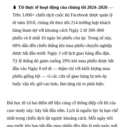
🧳
Từ thực tế hoạt động của chúng tôi 2024–2026
—
Trên 3.000+ chiến dịch cuộc thi Facebook được quản lý
từ năm 2018, chúng tôi theo dõi 214 trường hợp khách
hàng tham dự với khoảng cách Ngày 2 từ 300–800
phiếu và ít nhất 10 ngày bỏ phiếu còn lại. Trong số này,
68% dẫn đến chiến thắng khi mua phiếu chuyên nghiệp
được bắt đầu trước Ngày 3 với lịch giao hàng đều đặn.
Tỷ lệ thắng đó giảm xuống 29% khi mua phiếu được bắt
đầu vào Ngày 8 trở đi — thậm chí với khối lượng mua
phiếu giống hệt — vì các cửa sổ giao hàng bị nén ép
buộc vận tốc giờ cao hơn, làm tăng rủi ro phát hiện.
Bài học từ cả hai điểm dữ liệu củng cố thông điệp cốt lõi của
case study này: hãy bắt đầu sớm. Lịch là nguồn lực bị hạn chế
nhất trong chiến dịch lật ngược khoảng cách. Mỗi ngày trôi
qua trước khi bạn bắt đầu mua phiếu đều đặn là một ngày mất