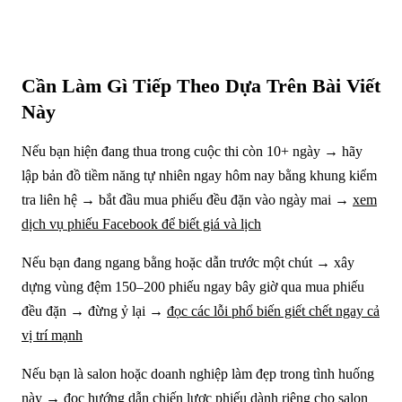
Cần Làm Gì Tiếp Theo Dựa Trên Bài Viết
Này
Nếu bạn hiện đang thua trong cuộc thi còn 10+ ngày → hãy
lập bản đồ tiềm năng tự nhiên ngay hôm nay bằng khung kiểm
tra liên hệ → bắt đầu mua phiếu đều đặn vào ngày mai →
xem
dịch vụ phiếu Facebook để biết giá và lịch
Nếu bạn đang ngang bằng hoặc dẫn trước một chút → xây
dựng vùng đệm 150–200 phiếu ngay bây giờ qua mua phiếu
đều đặn → đừng ỷ lại →
đọc các lỗi phổ biến giết chết ngay cả
vị trí mạnh
Nếu bạn là salon hoặc doanh nghiệp làm đẹp trong tình huống
này →
đọc hướng dẫn chiến lược phiếu dành riêng cho salon