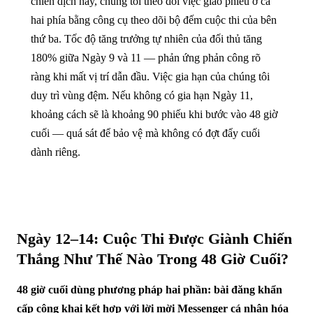
chiến dịch này, chúng tôi theo dõi việc giao phiếu ở cả
hai phía bằng công cụ theo dõi bộ đếm cuộc thi của bên
thứ ba. Tốc độ tăng trưởng tự nhiên của đối thủ tăng
180% giữa Ngày 9 và 11 — phản ứng phản công rõ
ràng khi mất vị trí dẫn đầu. Việc gia hạn của chúng tôi
duy trì vùng đệm. Nếu không có gia hạn Ngày 11,
khoảng cách sẽ là khoảng 90 phiếu khi bước vào 48 giờ
cuối — quá sát để bảo vệ mà không có đợt đẩy cuối
dành riêng.
Ngày 12–14: Cuộc Thi Được Giành Chiến
Thắng Như Thế Nào Trong 48 Giờ Cuối?
48 giờ cuối dùng phương pháp hai phần: bài đăng khẩn
cấp công khai kết hợp với lời mời Messenger cá nhân hóa