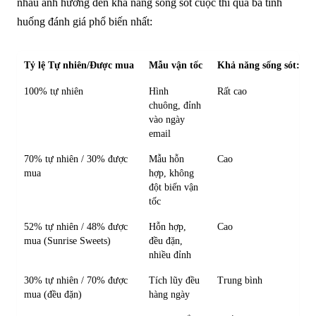
nhau ảnh hưởng đến khả năng sống sót cuộc thi qua ba tình
huống đánh giá phổ biến nhất:
Tỷ lệ Tự nhiên/Được mua
Mẫu vận tốc
Khả năng sống sót: Đá
100% tự nhiên
Hình
Rất cao
chuông, đỉnh
vào ngày
email
70% tự nhiên / 30% được
Mẫu hỗn
Cao
mua
hợp, không
đột biến vận
tốc
52% tự nhiên / 48% được
Hỗn hợp,
Cao
mua (Sunrise Sweets)
đều đặn,
nhiều đỉnh
30% tự nhiên / 70% được
Tích lũy đều
Trung bình
mua (đều đặn)
hàng ngày