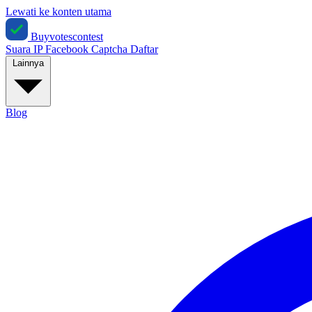
Lewati ke konten utama
Buyvotescontest
Suara IP
Facebook
Captcha
Daftar
Lainnya
Blog