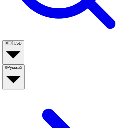
🇺🇸
USD
🌐
Русский