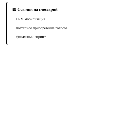
📖 Ссылки на глоссарий
CRM мобилизация
поэтапное приобретение голосов
финальный спринт
Готовы запустить кампанию
конкурса facebook?
Реальные голоса, уникальные IP, доставка с
пройденной CAPTCHA — более 8 лет опыта.
💬 Поговорить с командой вживую