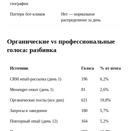
географии
Паттерн бот-кликов
Нет — нормальное
распределение за день
Органические vs профессиональные
голоса: разбивка
Источник
Голоса
% от итога
CRM email-рассылка (день 1)
196
6,2%
Messenger-охват (день 1)
81
2,6%
Органические посты (все дни)
621
19,8%
Запросы в заведении
180
5,7%
Повторный email (день 12)
164
5,2%