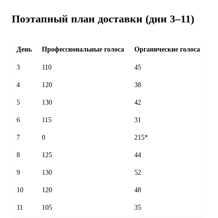
Поэтапный план доставки (дни 3–11)
День
Профессиональные голоса
Органические голоса
Вс
3
110
45
15
4
120
38
15
5
130
42
17
6
115
31
14
7
0
215*
21
8
125
44
16
9
130
52
18
10
120
48
16
11
105
35
14