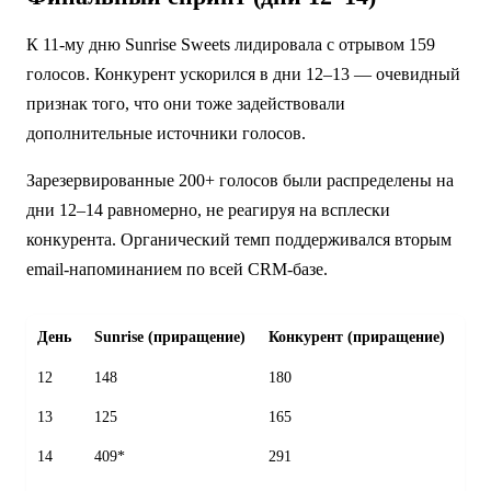
К 11-му дню Sunrise Sweets лидировала с отрывом 159
голосов. Конкурент ускорился в дни 12–13 — очевидный
признак того, что они тоже задействовали
дополнительные источники голосов.
Зарезервированные 200+ голосов были распределены на
дни 12–14 равномерно, не реагируя на всплески
конкурента. Органический темп поддерживался вторым
email-напоминанием по всей CRM-базе.
День
Sunrise (приращение)
Конкурент (приращение)
Ра
12
148
180
+1
13
125
165
+8
14
409*
291
+2
фи