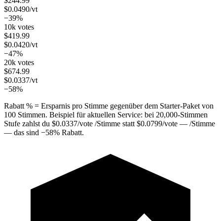
$
244.99
$
0.0490
/vt
−39%
10k votes
$
419.99
$
0.0420
/vt
−47%
20k votes
$
674.99
$
0.0337
/vt
−58%
Rabatt % = Ersparnis pro Stimme gegenüber dem Starter-Paket von
100 Stimmen. Beispiel für aktuellen Service: bei
20,000
-Stimmen
Stufe zahlst du
$
0.0337
/vote
/Stimme statt
$
0.0799
/vote
— /Stimme
— das sind
−
58
%
Rabatt.