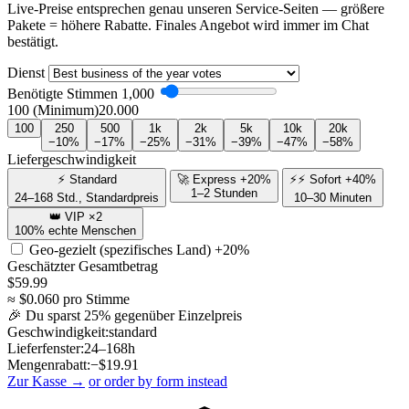
Live-Preise entsprechen genau unseren Service-Seiten — größere
Pakete = höhere Rabatte. Finales Angebot wird immer im Chat
bestätigt.
Dienst
Benötigte Stimmen
1,000
100 (Minimum)
20.000
100
250
500
1k
2k
5k
10k
20k
−10%
−17%
−25%
−31%
−39%
−47%
−58%
Liefergeschwindigkeit
⚡ Standard
🚀 Express +20%
⚡⚡ Sofort +40%
1–2 Stunden
24–168 Std., Standardpreis
10–30 Minuten
👑 VIP ×2
100% echte Menschen
Geo-gezielt (spezifisches Land)
+20%
Geschätzter Gesamtbetrag
$
59.99
≈ $
0.060
pro Stimme
🎉 Du sparst
25
% gegenüber Einzelpreis
Geschwindigkeit:
standard
Lieferfenster:
24–168h
Mengenrabatt:
−$
19.91
Zur Kasse →
or order by form instead