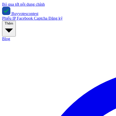
Bỏ qua tới nội dung chính
Buyvotescontest
Phiếu IP
Facebook
Captcha
Đăng ký
Thêm
Blog