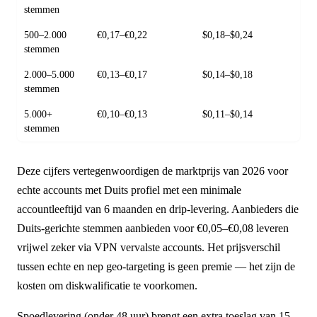
stemmen
500–2.000
€0,17–€0,22
$0,18–$0,24
stemmen
2.000–5.000
€0,13–€0,17
$0,14–$0,18
stemmen
5.000+
€0,10–€0,13
$0,11–$0,14
stemmen
Deze cijfers vertegenwoordigen de marktprijs van 2026 voor
echte accounts met Duits profiel met een minimale
accountleeftijd van 6 maanden en drip-levering. Aanbieders die
Duits-gerichte stemmen aanbieden voor €0,05–€0,08 leveren
vrijwel zeker via VPN vervalste accounts. Het prijsverschil
tussen echte en nep geo-targeting is geen premie — het zijn de
kosten om diskwalificatie te voorkomen.
Spoedlevering (onder 48 uur) brengt een extra toeslag van 15–