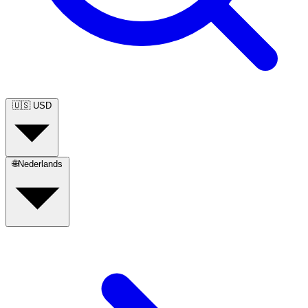
🇺🇸
USD
🌐
Nederlands