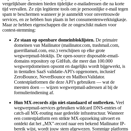
vergelijkbare diensten bieden tijdelijke e-mailadressen die na korte
tijd vervallen. Ze zijn legitieme tools om je persoonlijke e-mail tegen
spam te beschermen wanneer je je aanmeldt voor onvertrouwde
services, en ze hebben hun plaats in het consumentenwerktuigkasje.
Maar ze hebben eigenschappen die ze ongeschikt maken voor
contest-stemming:
Ze staan op openbare domeinbloklijsten.
De primaire
domeinen van Mailinator (mailinator.com, trashmail.com,
guerrillamail.com, enz.) verschijnen op elke grote
wegwerpmail-bloklijs. De open-source disposable-email-
domains repository op GitHub, die meer dan 100.000
wegwerpdomeinen opsomt en dagelijks wordt bijgewerkt, is
in tientallen SaaS validatie-API’s opgenomen, inclusief
ZeroBounce, NeverBounce en MailboxValidator.
Contestplatformen die deze API’s gebruiken — wat de
meesten doen — wijzen wegwerpmail-adressen al bij de
formulierindiening af.
Hun MX-records zijn niet-standaard of ontbreken.
Veel
wegwerpmail-services gebruiken wildcard DNS-entries of
catch-all MX-routing naar gedeelde infrastructuur. Wanneer
een contestplatform een strikte MX-opzoeking uitvoert en
ontdekt dat het „MX”-record naar een bekend Mailinator IP-
bereik wijst, wordt jouw stem afgewezen. Sommige platforms