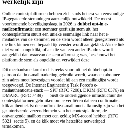
werkelijk zijn
Online contestplatformen hebben zich sinds het era van eenvoudige
IP-gegateerde stemmingen aanzienlijk ontwikkeld. De meest
voorkomende beveiligingslaag in 2026 is
dubbel opt-in e-
mailconfirmatie
: een stemmer geeft zijn stem uit, het
contestplatform stuurt een unieke eenmalige link naar het e-
mailadres van de stemmer, en de stem wordt alleen geregistreerd als
die link binnen een bepaald tijdvenster wordt aangeklikt. Als de link
niet wordt aangeklikt, of als die van een ander IP-adres wordt
aangeklikt dan waarvan de stem afkomstig was, beschouwt het
platform de stem als ongeldig en verwijdert deze.
Dit mechanisme komt rechtstreeks voort uit het dubbel opt-in
patroon dat in e-mailmarketing gebruikt wordt, waar een abonnee
zijn adres moet bevestigen voordat hij aan een mailinglijst wordt
toegevoegd. De Internet Engineering Task Force’s e-
mailauthenticatie-stack — SPF (RFC 7208), DKIM (RFC 6376) en
DMARC (RFC 7489) — biedt de onderliggende infrastructuur die
contestplatformen gebruiken om te verifiëren dat een confirmatie-
klik authentiek is: de confirmatie-e-mail moet afkomstig zijn van het
geautoriseerde verzenddomein van het contestplatform, de
ontvangende mailbox moet een geldig MX-record hebben (RFC
5321, sectie 5), en de klik moet via hetzelfde netwerkpad
terugkomen.