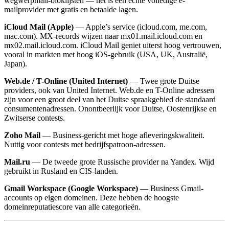
wegwerpmail-bloklijsten — het is een echte volledige e-
mailprovider met gratis en betaalde lagen.
iCloud Mail (Apple)
— Apple’s service (icloud.com, me.com,
mac.com). MX-records wijzen naar mx01.mail.icloud.com en
mx02.mail.icloud.com. iCloud Mail geniet uiterst hoog vertrouwen,
vooral in markten met hoog iOS-gebruik (USA, UK, Australië,
Japan).
Web.de / T-Online (United Internet)
— Twee grote Duitse
providers, ook van United Internet. Web.de en T-Online adressen
zijn voor een groot deel van het Duitse spraakgebied de standaard
consumentenadressen. Onontbeerlijk voor Duitse, Oostenrijkse en
Zwitserse contests.
Zoho Mail
— Business-gericht met hoge afleveringskwaliteit.
Nuttig voor contests met bedrijfspatroon-adressen.
Mail.ru
— De tweede grote Russische provider na Yandex. Wijd
gebruikt in Rusland en CIS-landen.
Gmail Workspace (Google Workspace)
— Business Gmail-
accounts op eigen domeinen. Deze hebben de hoogste
domeinreputatiescore van alle categorieën.