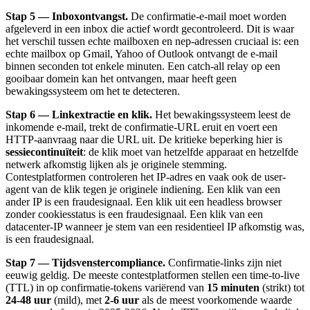
Stap 5 — Inboxontvangst.
De confirmatie-e-mail moet worden
afgeleverd in een inbox die actief wordt gecontroleerd. Dit is waar
het verschil tussen echte mailboxen en nep-adressen cruciaal is: een
echte mailbox op Gmail, Yahoo of Outlook ontvangt de e-mail
binnen seconden tot enkele minuten. Een catch-all relay op een
gooibaar domein kan het ontvangen, maar heeft geen
bewakingssysteem om het te detecteren.
Stap 6 — Linkextractie en klik.
Het bewakingssysteem leest de
inkomende e-mail, trekt de confirmatie-URL eruit en voert een
HTTP-aanvraag naar die URL uit. De kritieke beperking hier is
sessiecontinuïteit
: de klik moet van hetzelfde apparaat en hetzelfde
netwerk afkomstig lijken als je originele stemming.
Contestplatformen controleren het IP-adres en vaak ook de user-
agent van de klik tegen je originele indiening. Een klik van een
ander IP is een fraudesignaal. Een klik uit een headless browser
zonder cookiesstatus is een fraudesignaal. Een klik van een
datacenter-IP wanneer je stem van een residentieel IP afkomstig was,
is een fraudesignaal.
Stap 7 — Tijdsvenstercompliance.
Confirmatie-links zijn niet
eeuwig geldig. De meeste contestplatformen stellen een time-to-live
(TTL) in op confirmatie-tokens variërend van
15 minuten
(strikt) tot
24-48 uur
(mild), met
2-6 uur
als de meest voorkomende waarde