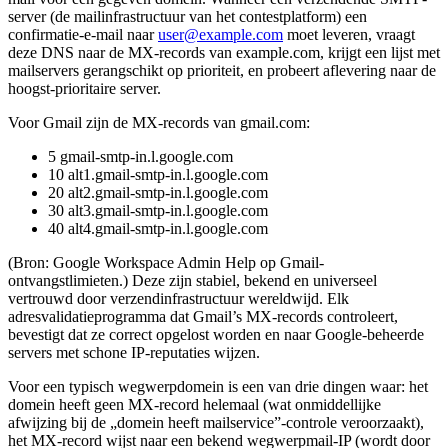
server (de mailinfrastructuur van het contestplatform) een
confirmatie-e-mail naar
user@example.com
moet leveren, vraagt
deze DNS naar de MX-records van example.com, krijgt een lijst met
mailservers gerangschikt op prioriteit, en probeert aflevering naar de
hoogst-prioritaire server.
Voor Gmail zijn de MX-records van gmail.com:
5 gmail-smtp-in.l.google.com
10 alt1.gmail-smtp-in.l.google.com
20 alt2.gmail-smtp-in.l.google.com
30 alt3.gmail-smtp-in.l.google.com
40 alt4.gmail-smtp-in.l.google.com
(Bron: Google Workspace Admin Help op Gmail-
ontvangstlimieten.) Deze zijn stabiel, bekend en universeel
vertrouwd door verzendinfrastructuur wereldwijd. Elk
adresvalidatieprogramma dat Gmail’s MX-records controleert,
bevestigt dat ze correct opgelost worden en naar Google-beheerde
servers met schone IP-reputaties wijzen.
Voor een typisch wegwerpdomein is een van drie dingen waar: het
domein heeft geen MX-record helemaal (wat onmiddellijke
afwijzing bij de „domein heeft mailservice”-controle veroorzaakt),
het MX-record wijst naar een bekend wegwerpmail-IP (wordt door