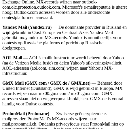
Exchange Online. MX-records wijzen naar outlook-
com.olc.protection.outlook.com. Microsoft’s e-mailreputatie is uiterst
hoog; Outlook.com-adressen worden door alle onderzochte
contestplatformen aanvaard.
Yandex Mail (Yandex.ru)
— De dominante provider in Rusland en
wijd gebruikt in Oost-Europa en Centraal-Azië. Yandex Mail
gebruikt mx.yandex.ru MX-records. Yandex is onontbeerlijk voor
contests op Russische platforms of gericht op Russische
doelgroepen.
AOL Mail
— AOL’s mailinfrastructuur wordt beheerd door Yahoo
(na de Verizon Media fusie) en delen Yahoo’s afleveringskwaliteit.
AOL-adressen (aol.com, aim.com) wijzen naar Yahoo’s MX-
infrastructuur.
GMX Mail (GMX.com / GMX.de / GMX.net)
— Beheerd door
United Internet (Duitsland), GMX is wijd gebruikt in Europa. MX-
records wijzen naar mx00.gmx.com / mx01.gmx.com. GMX-
adressen staan niet op wegwerpmail-bloklijsten. GMX.de is vooral
handig voor Duitse contests.
ProtonMail (Proton.me)
— Zwitserse geëncrypteerde e-
mailprovider. ProtonMail’s MX-records wijzen naar
mail.protonmail.ch. Ondanks privacyfocus staat ProtonMail niet op