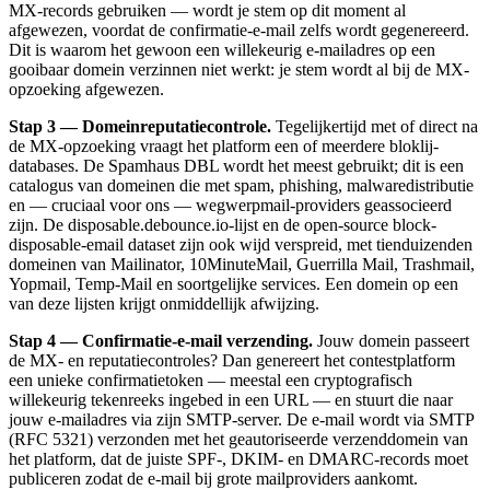
MX-records gebruiken — wordt je stem op dit moment al
afgewezen, voordat de confirmatie-e-mail zelfs wordt gegenereerd.
Dit is waarom het gewoon een willekeurig e-mailadres op een
gooibaar domein verzinnen niet werkt: je stem wordt al bij de MX-
opzoeking afgewezen.
Stap 3 — Domeinreputatiecontrole.
Tegelijkertijd met of direct na
de MX-opzoeking vraagt het platform een of meerdere bloklij-
databases. De Spamhaus DBL wordt het meest gebruikt; dit is een
catalogus van domeinen die met spam, phishing, malwaredistributie
en — cruciaal voor ons — wegwerpmail-providers geassocieerd
zijn. De disposable.debounce.io-lijst en de open-source block-
disposable-email dataset zijn ook wijd verspreid, met tienduizenden
domeinen van Mailinator, 10MinuteMail, Guerrilla Mail, Trashmail,
Yopmail, Temp-Mail en soortgelijke services. Een domein op een
van deze lijsten krijgt onmiddellijk afwijzing.
Stap 4 — Confirmatie-e-mail verzending.
Jouw domein passeert
de MX- en reputatiecontroles? Dan genereert het contestplatform
een unieke confirmatietoken — meestal een cryptografisch
willekeurig tekenreeks ingebed in een URL — en stuurt die naar
jouw e-mailadres via zijn SMTP-server. De e-mail wordt via SMTP
(RFC 5321) verzonden met het geautoriseerde verzenddomein van
het platform, dat de juiste SPF-, DKIM- en DMARC-records moet
publiceren zodat de e-mail bij grote mailproviders aankomt.