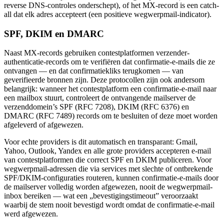
reverse DNS-controles onderschept), of het MX-record is een catch-
all dat elk adres accepteert (een positieve wegwerpmail-indicator).
SPF, DKIM en DMARC
Naast MX-records gebruiken contestplatformen verzender-
authenticatie-records om te verifiëren dat confirmatie-e-mails die ze
ontvangen — en dat confirmatiekliks terugkomen — van
geverifieerde bronnen zijn. Deze protocollen zijn ook andersom
belangrijk: wanneer het contestplatform een confirmatie-e-mail naar
een mailbox stuurt, controleert de ontvangende mailserver de
verzenddomein’s SPF (RFC 7208), DKIM (RFC 6376) en
DMARC (RFC 7489) records om te besluiten of deze moet worden
afgeleverd of afgewezen.
Voor echte providers is dit automatisch en transparant: Gmail,
Yahoo, Outlook, Yandex en alle grote providers accepteren e-mail
van contestplatformen die correct SPF en DKIM publiceren. Voor
wegwerpmail-adressen die via services met slechte of ontbrekende
SPF/DKIM-configuraties routeren, kunnen confirmatie-e-mails door
de mailserver volledig worden afgewezen, nooit de wegwerpmail-
inbox bereiken — wat een „bevestigingstimeout” veroorzaakt
waarbij de stem nooit bevestigd wordt omdat de confirmatie-e-mail
werd afgewezen.