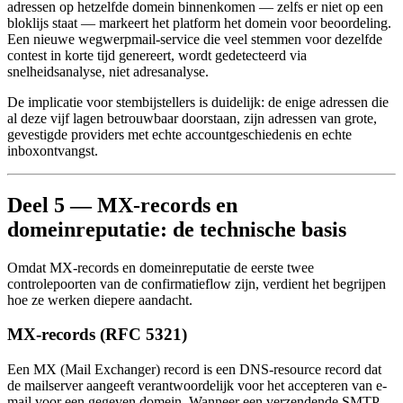
adressen op hetzelfde domein binnenkomen — zelfs er niet op een
bloklijs staat — markeert het platform het domein voor beoordeling.
Een nieuwe wegwerpmail-service die veel stemmen voor dezelfde
contest in korte tijd genereert, wordt gedetecteerd via
snelheidsanalyse, niet adresanalyse.
De implicatie voor stembijstellers is duidelijk: de enige adressen die
al deze vijf lagen betrouwbaar doorstaan, zijn adressen van grote,
gevestigde providers met echte accountgeschiedenis en echte
inboxontvangst.
Deel 5 — MX-records en
domeinreputatie: de technische basis
Omdat MX-records en domeinreputatie de eerste twee
controlepoorten van de confirmatieflow zijn, verdient het begrijpen
hoe ze werken diepere aandacht.
MX-records (RFC 5321)
Een MX (Mail Exchanger) record is een DNS-resource record dat
de mailserver aangeeft verantwoordelijk voor het accepteren van e-
mail voor een gegeven domein. Wanneer een verzendende SMTP-