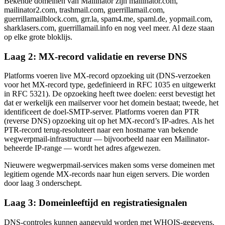
Bekende domeinen van Mailinator zijn mailinator.com,
mailinator2.com, trashmail.com, guerrillamail.com,
guerrillamailblock.com, grr.la, spam4.me, spaml.de, yopmail.com,
sharklasers.com, guerrillamail.info en nog veel meer. Al deze staan
op elke grote bloklijs.
Laag 2: MX-record validatie en reverse DNS
Platforms voeren live MX-record opzoeking uit (DNS-verzoeken
voor het MX-record type, gedefinieerd in RFC 1035 en uitgewerkt
in RFC 5321). De opzoeking heeft twee doelen: eerst bevestigt het
dat er werkelijk een mailserver voor het domein bestaat; tweede, het
identificeert de doel-SMTP-server. Platforms voeren dan PTR
(reverse DNS) opzoeking uit op het MX-record’s IP-adres. Als het
PTR-record terug-resoluteert naar een hostname van bekende
wegwerpmail-infrastructuur — bijvoorbeeld naar een Mailinator-
beheerde IP-range — wordt het adres afgewezen.
Nieuwere wegwerpmail-services maken soms verse domeinen met
legitiem ogende MX-records naar hun eigen servers. Die worden
door laag 3 onderschept.
Laag 3: Domeinleeftijd en registratiesignalen
DNS-controles kunnen aangevuld worden met WHOIS-gegevens.