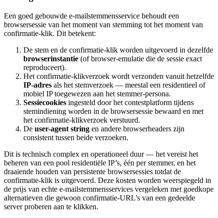
Een goed gebouwde e-mailstemmensservice behoudt een
browsersessie van het moment van stemming tot het moment van
confirmatie-klik. Dit betekent:
De stem en de confirmatie-klik worden uitgevoerd in dezelfde
browserinstantie
(of browser-emulatie die de sessie exact
reproduceert).
Het confirmatie-klikverzoek wordt verzonden vanuit hetzelfde
IP-adres
als het stemverzoek — meestal een residentieel of
mobiel IP toegewezen aan het stemmer-persona.
Sessiecookies
ingesteld door het contestplatform tijdens
stemindiening worden in de browsersessie bewaard en met
het confirmatie-klikverzoek verstuurd.
De
user-agent string
en andere browserheaders zijn
consistent tussen beide verzoeken.
Dit is technisch complex en operationeel duur — het vereist het
beheren van een pool residentiële IP’s, één per stemmer, en het
draaiende houden van persistente browsersessies totdat de
confirmatie-klik is uitgevoerd. Deze kosten worden weerspiegeld in
de prijs van echte e-mailstemmensservices vergeleken met goedkope
alternatieven die gewoon confirmatie-URL’s van een gedeelde
server proberen aan te klikken.