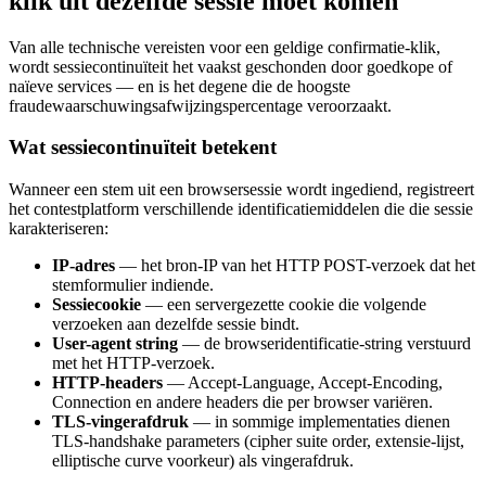
klik uit dezelfde sessie moet komen
Van alle technische vereisten voor een geldige confirmatie-klik,
wordt sessiecontinuïteit het vaakst geschonden door goedkope of
naïeve services — en is het degene die de hoogste
fraudewaarschuwingsafwijzingspercentage veroorzaakt.
Wat sessiecontinuïteit betekent
Wanneer een stem uit een browsersessie wordt ingediend, registreert
het contestplatform verschillende identificatiemiddelen die die sessie
karakteriseren:
IP-adres
— het bron-IP van het HTTP POST-verzoek dat het
stemformulier indiende.
Sessiecookie
— een servergezette cookie die volgende
verzoeken aan dezelfde sessie bindt.
User-agent string
— de browseridentificatie-string verstuurd
met het HTTP-verzoek.
HTTP-headers
— Accept-Language, Accept-Encoding,
Connection en andere headers die per browser variëren.
TLS-vingerafdruk
— in sommige implementaties dienen
TLS-handshake parameters (cipher suite order, extensie-lijst,
elliptische curve voorkeur) als vingerafdruk.