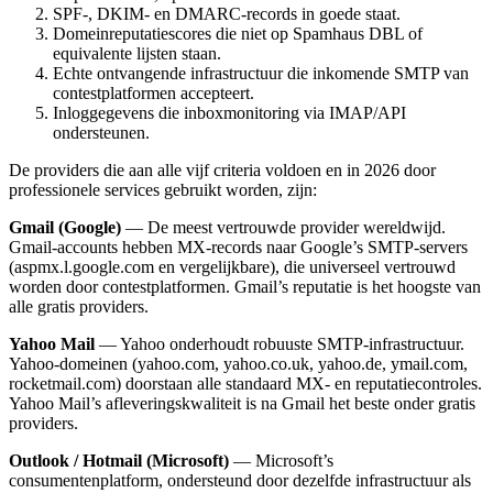
SPF-, DKIM- en DMARC-records in goede staat.
Domeinreputatiescores die niet op Spamhaus DBL of
equivalente lijsten staan.
Echte ontvangende infrastructuur die inkomende SMTP van
contestplatformen accepteert.
Inloggegevens die inboxmonitoring via IMAP/API
ondersteunen.
De providers die aan alle vijf criteria voldoen en in 2026 door
professionele services gebruikt worden, zijn:
Gmail (Google)
— De meest vertrouwde provider wereldwijd.
Gmail-accounts hebben MX-records naar Google’s SMTP-servers
(aspmx.l.google.com en vergelijkbare), die universeel vertrouwd
worden door contestplatformen. Gmail’s reputatie is het hoogste van
alle gratis providers.
Yahoo Mail
— Yahoo onderhoudt robuuste SMTP-infrastructuur.
Yahoo-domeinen (yahoo.com, yahoo.co.uk, yahoo.de, ymail.com,
rocketmail.com) doorstaan alle standaard MX- en reputatiecontroles.
Yahoo Mail’s afleveringskwaliteit is na Gmail het beste onder gratis
providers.
Outlook / Hotmail (Microsoft)
— Microsoft’s
consumentenplatform, ondersteund door dezelfde infrastructuur als