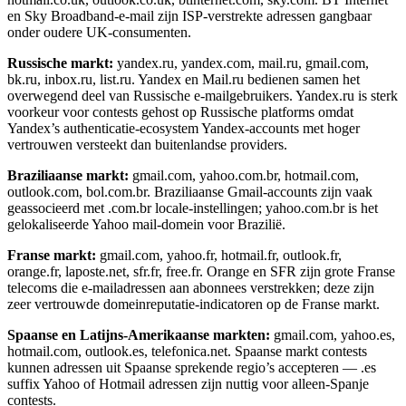
en Sky Broadband-e-mail zijn ISP-verstrekte adressen gangbaar
onder oudere UK-consumenten.
Russische markt:
yandex.ru, yandex.com, mail.ru, gmail.com,
bk.ru, inbox.ru, list.ru. Yandex en Mail.ru bedienen samen het
overwegend deel van Russische e-mailgebruikers. Yandex.ru is sterk
voorkeur voor contests gehost op Russische platforms omdat
Yandex’s authenticatie-ecosystem Yandex-accounts met hoger
vertrouwen versteekt dan buitenlandse providers.
Braziliaanse markt:
gmail.com, yahoo.com.br, hotmail.com,
outlook.com, bol.com.br. Braziliaanse Gmail-accounts zijn vaak
geassocieerd met .com.br locale-instellingen; yahoo.com.br is het
gelokaliseerde Yahoo mail-domein voor Brazilië.
Franse markt:
gmail.com, yahoo.fr, hotmail.fr, outlook.fr,
orange.fr, laposte.net, sfr.fr, free.fr. Orange en SFR zijn grote Franse
telecoms die e-mailadressen aan abonnees verstrekken; deze zijn
zeer vertrouwde domeinreputatie-indicatoren op de Franse markt.
Spaanse en Latijns-Amerikaanse markten:
gmail.com, yahoo.es,
hotmail.com, outlook.es, telefonica.net. Spaanse markt contests
kunnen adressen uit Spaanse sprekende regio’s accepteren — .es
suffix Yahoo of Hotmail adressen zijn nuttig voor alleen-Spanje
contests.