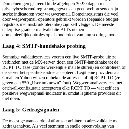
Domeinen geregistreerd in de afgelopen 30-90 dagen met
privacybeschermd registrantgegevens en geen webpresence zijn
sterke indicatoren voor wegwerpmail. Domeinregistrars die veel
door wegwerpmail-operators gebruikt worden (bepaalde budget-
registrars met misbruiktolerantie) zijn zelf vlaggen. De meeste
enterprise-grade e-mailvalidatie-API’s nemen
domeinleeftijdcontroles op als onderdeel van hun scoringsmodel.
Laag 4: SMTP-handshake probing
Sommige validatieservices voeren een live SMTP-probe uit: ze
verbinden met de MX-server, doen een SMTP-handshake tot de
RCPT TO-fase (zonder werkelijk e-mail te sturen) en controleren of
de server het specifieke adres accepteert. Legitieme providers als
Gmail en Yahoo wijzen onbekende adressen af bij RCPT TO (ze
geven een 550 „User unknown” fout). Wegwerpmail-services met
catch-all-configuratie accepteren elke RCPT TO — wat zelf een
positieve wegwerpmail-indicator is, omdat legitieme providers dit
niet doen.
Laag 5: Gedragsignalen
De meest geavanceerde platforms combineren adresvalidatie met
gedragsanalyse. Als veel stemmen in snelle opeenvolging van