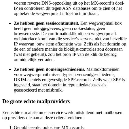
voeren reverse DNS-opzoeking uit op het MX-record’s doel-
IP en controleren dit tegen ASN-databases om te zien of het
op bekende wegwerpmail-infrastructuur draait.
Ze hebben geen sessiecontinuïteit.
Een wegwerpmail-box
heeft geen inloggegevens, geen cookiestatus, geen
browsersessie. De confirmatie-klik uit een wegwerpmail-
webinterface komt van die service’s servers, niet van hetzelfde
IP waarvan jouw stem afkomstig was. Zelfs als het domein op
de een of andere manier de bloklijst-controles zou doorstaan
(wat niet gebeurt), zou het bron-IP van de klik de bedrog
onmiddellijk verraden.
Ze hebben geen domeingeschiedenis.
Mailboxdomeinen
voor wegwerpmail missen typisch verzendgeschiedenis,
DKIM-sleutels en gevestigde SPF-records. Zelfs waar SPF is
ingesteld, staat het domein in reputatiedatabases als
geassocieerd met misbruik.
De grote echte mailproviders
Een echte e-mailstemmensservice werkt uitsluitend met mailboxen
op providers die aan al deze criteria voldoen:
Gepubliceerde, oplosbare MX-records.