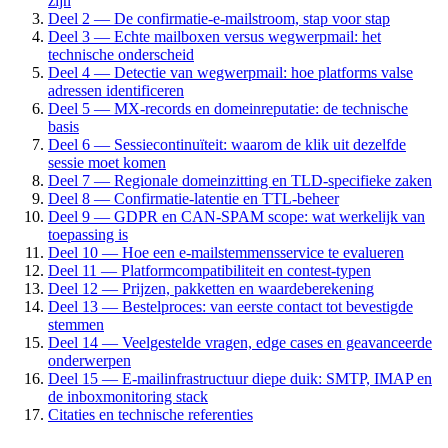
zijn
Deel 2 — De confirmatie-e-mailstroom, stap voor stap
Deel 3 — Echte mailboxen versus wegwerpmail: het
technische onderscheid
Deel 4 — Detectie van wegwerpmail: hoe platforms valse
adressen identificeren
Deel 5 — MX-records en domeinreputatie: de technische
basis
Deel 6 — Sessiecontinuïteit: waarom de klik uit dezelfde
sessie moet komen
Deel 7 — Regionale domeinzitting en TLD-specifieke zaken
Deel 8 — Confirmatie-latentie en TTL-beheer
Deel 9 — GDPR en CAN-SPAM scope: wat werkelijk van
toepassing is
Deel 10 — Hoe een e-mailstemmensservice te evalueren
Deel 11 — Platformcompatibiliteit en contest-typen
Deel 12 — Prijzen, pakketten en waardeberekening
Deel 13 — Bestelproces: van eerste contact tot bevestigde
stemmen
Deel 14 — Veelgestelde vragen, edge cases en geavanceerde
onderwerpen
Deel 15 — E-mailinfrastructuur diepe duik: SMTP, IMAP en
de inboxmonitoring stack
Citaties en technische referenties