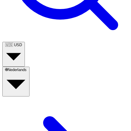
🇺🇸
USD
🌐
Nederlands