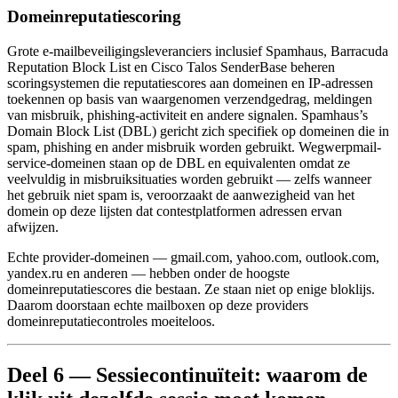
Domeinreputatiescoring
Grote e-mailbeveiligingsleveranciers inclusief Spamhaus, Barracuda
Reputation Block List en Cisco Talos SenderBase beheren
scoringsystemen die reputatiescores aan domeinen en IP-adressen
toekennen op basis van waargenomen verzendgedrag, meldingen
van misbruik, phishing-activiteit en andere signalen. Spamhaus’s
Domain Block List (DBL) gericht zich specifiek op domeinen die in
spam, phishing en ander misbruik worden gebruikt. Wegwerpmail-
service-domeinen staan op de DBL en equivalenten omdat ze
veelvuldig in misbruiksituaties worden gebruikt — zelfs wanneer
het gebruik niet spam is, veroorzaakt de aanwezigheid van het
domein op deze lijsten dat contestplatformen adressen ervan
afwijzen.
Echte provider-domeinen — gmail.com, yahoo.com, outlook.com,
yandex.ru en anderen — hebben onder de hoogste
domeinreputatiescores die bestaan. Ze staan niet op enige bloklijs.
Daarom doorstaan echte mailboxen op deze providers
domeinreputatiecontroles moeiteloos.
Deel 6 — Sessiecontinuïteit: waarom de