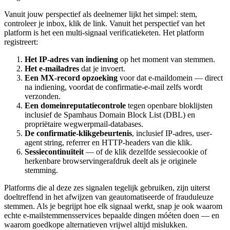
Vanuit jouw perspectief als deelnemer lijkt het simpel: stem,
controleer je inbox, klik de link. Vanuit het perspectief van het
platform is het een multi-signaal verificatieketen. Het platform
registreert:
Het IP-adres van indiening
op het moment van stemmen.
Het e-mailadres
dat je invoert.
Een MX-record opzoeking
voor dat e-maildomein — direct
na indiening, voordat de confirmatie-e-mail zelfs wordt
verzonden.
Een domeinreputatiecontrole
tegen openbare bloklijsten
inclusief de Spamhaus Domain Block List (DBL) en
propriëtaire wegwerpmail-databases.
De confirmatie-klikgebeurtenis
, inclusief IP-adres, user-
agent string, referrer en HTTP-headers van die klik.
Sessiecontinuïteit
— of de klik dezelfde sessiecookie of
herkenbare browservingerafdruk deelt als je originele
stemming.
Platforms die al deze zes signalen tegelijk gebruiken, zijn uiterst
doeltreffend in het afwijzen van geautomatiseerde of frauduleuze
stemmen. Als je begrijpt hoe elk signaal werkt, snap je ook waarom
echte e-mailstemmensservices bepaalde dingen móéten doen — en
waarom goedkope alternatieven vrijwel altijd mislukken.