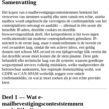
Samenvatting
Het kopen van e-mailbevestigingsconteststemmen betekent het
verwerven van stemmen waarbij elke stem vanuit een echte, unieke
mailbox wordt uitgebracht die vervolgens de confirmatielink van het
contestplatform ontvangt en aanklikt — allemaal in één sessie die
hetzelfde IP-adres, dezelfde cookies en dezelfde
browservingerafdruk deelt. Het kernprobleem is het twee-lagen
verificatiemodel dat moderne contestplatformen gebruiken: IP-
uniciteit is de eerste laag, maar e-mailconfirmatie is de tweede en
veel zwaardere laag, omdat die een actieve inbox, een geldig
domein met schoon MX-record en een tijdsgevoelige klik vereist die
óut dezelfde sessie moet komen die de stem plaatste. Deze gids
behandelt elke technische laag van dit systeem: waarom goedkope
wegwerpmail services volledig mislukken, welke mailproviders dit
betrouwbaar aankunnen, hoe regionale domeinzitting werkt, wat
GDPR en CAN-SPAM werkelijk zeggen over enkele
confirmatiekliks, en wat je moet zoeken als je een echte provider
kiest.
Deel 1 — Wat e-
mailbevestigingsconteststemmen