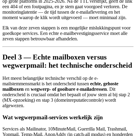
op grote platforms in 2025-2026. Na de TTL verstrijkt, geeft de link
een 404 of een foutpagina, en je stem gaat voorgoed verloren. De
monitoringlatentie — de tijd tussen de e-mailaflevering en het
moment waarop de klik wordt uitgevoerd — moet minimaal zijn.
Elk van deze zeven stappen is een mogelijke mislukkingspunt voor
goedkope services. Een echte e-mailbevestigingsservice moet alle
zeven stappen betrouwbaar afhandelen.
Deel 3 — Echte mailboxen versus
wegwerpmail: het technische onderscheid
Het meest belangrijke technische verschil op de e-
mailstemmensmarkt is het onderscheid tussen
echte, gehoste
mailboxen
en
wegwerp- of gooibare e-mailadressen
. Dit
onderscheid is cruciaal omdat het bepaalt of jouw stem al bij stap 2
(MX-opzoeking) en stap 3 (domeinreputatiecontrole) wordt
afgewezen.
Wat wegwerpmail-services werkelijk zijn
Services als Mailinator, 10MinuteMail, Guerrilla Mail, Trashmail,
Yopmail, Temp-Mail, AnonAddy (in catch-all modus) en honderden