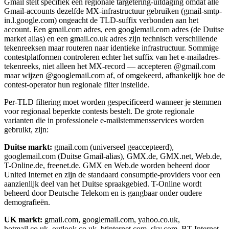
Gmail stelt specifiek een regionale targetering-uitdaging omdat alle
Gmail-accounts dezelfde MX-infrastructuur gebruiken (gmail-smtp-
in.l.google.com) ongeacht de TLD-suffix verbonden aan het
account. Een gmail.com adres, een googlemail.com adres (de Duitse
market alias) en een gmail.co.uk adres zijn technisch verschillende
tekenreeksen maar routeren naar identieke infrastructuur. Sommige
contestplatformen controleren echter het suffix van het e-mailadres-
tekenreeks, niet alleen het MX-record — accepteren @gmail.com
maar wijzen @googlemail.com af, of omgekeerd, afhankelijk hoe de
contest-operator hun regionale filter instellde.
Per-TLD filtering moet worden gespecificeerd wanneer je stemmen
voor regionaal beperkte contests bestelt. De grote regionale
varianten die in professionele e-mailstemmensservices worden
gebruikt, zijn:
Duitse markt:
gmail.com (universeel geaccepteerd),
googlemail.com (Duitse Gmail-alias), GMX.de, GMX.net, Web.de,
T-Online.de, freenet.de. GMX en Web.de worden beheerd door
United Internet en zijn de standaard consumptie-providers voor een
aanzienlijk deel van het Duitse spraakgebied. T-Online wordt
beheerd door Deutsche Telekom en is gangbaar onder oudere
demografieën.
UK markt:
gmail.com, googlemail.com, yahoo.co.uk,
hotmail.co.uk, outlook.co.uk, btinternet.com, sky.com. BT Internet