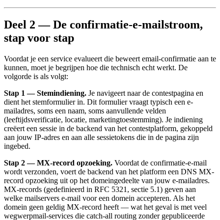
Deel 2 — De confirmatie-e-mailstroom,
stap voor stap
Voordat je een service evalueert die beweert email-confirmatie aan te
kunnen, moet je begrijpen hoe die technisch echt werkt. De
volgorde is als volgt:
Stap 1 — Stemindiening.
Je navigeert naar de contestpagina en
dient het stemformulier in. Dit formulier vraagt typisch een e-
mailadres, soms een naam, soms aanvullende velden
(leeftijdsverificatie, locatie, marketingtoestemming). Je indiening
creëert een sessie in de backend van het contestplatform, gekoppeld
aan jouw IP-adres en aan alle sessietokens die in de pagina zijn
ingebed.
Stap 2 — MX-record opzoeking.
Voordat de confirmatie-e-mail
wordt verzonden, voert de backend van het platform een DNS MX-
record opzoeking uit op het domeingedeelte van jouw e-mailadres.
MX-records (gedefinieerd in RFC 5321, sectie 5.1) geven aan
welke mailservers e-mail voor een domein accepteren. Als het
domein geen geldig MX-record heeft — wat het geval is met veel
wegwerpmail-services die catch-all routing zonder gepubliceerde