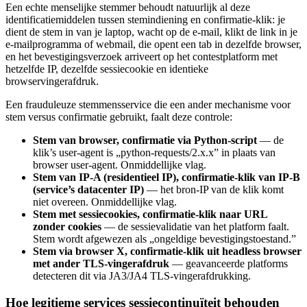
Een echte menselijke stemmer behoudt natuurlijk al deze
identificatiemiddelen tussen stemindiening en confirmatie-klik: je
dient de stem in van je laptop, wacht op de e-mail, klikt de link in je
e-mailprogramma of webmail, die opent een tab in dezelfde browser,
en het bevestigingsverzoek arriveert op het contestplatform met
hetzelfde IP, dezelfde sessiecookie en identieke
browservingerafdruk.
Een frauduleuze stemmensservice die een ander mechanisme voor
stem versus confirmatie gebruikt, faalt deze controle:
Stem van browser, confirmatie via Python-script
— de
klik’s user-agent is „python-requests/2.x.x” in plaats van
browser user-agent. Onmiddellijke vlag.
Stem van IP-A (residentieel IP), confirmatie-klik van IP-B
(service’s datacenter IP)
— het bron-IP van de klik komt
niet overeen. Onmiddellijke vlag.
Stem met sessiecookies, confirmatie-klik naar URL
zonder cookies
— de sessievalidatie van het platform faalt.
Stem wordt afgewezen als „ongeldige bevestigingstoestand.”
Stem via browser X, confirmatie-klik uit headless browser
met ander TLS-vingerafdruk
— geavanceerde platforms
detecteren dit via JA3/JA4 TLS-vingerafdrukking.
Hoe legitieme services sessiecontinuïteit behouden