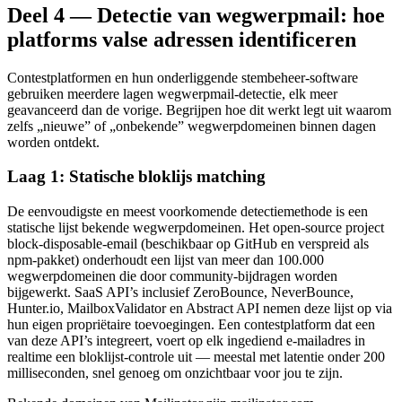
Deel 4 — Detectie van wegwerpmail: hoe
platforms valse adressen identificeren
Contestplatformen en hun onderliggende stembeheer-software
gebruiken meerdere lagen wegwerpmail-detectie, elk meer
geavanceerd dan de vorige. Begrijpen hoe dit werkt legt uit waarom
zelfs „nieuwe” of „onbekende” wegwerpdomeinen binnen dagen
worden ontdekt.
Laag 1: Statische bloklijs matching
De eenvoudigste en meest voorkomende detectiemethode is een
statische lijst bekende wegwerpdomeinen. Het open-source project
block-disposable-email (beschikbaar op GitHub en verspreid als
npm-pakket) onderhoudt een lijst van meer dan 100.000
wegwerpdomeinen die door community-bijdragen worden
bijgewerkt. SaaS API’s inclusief ZeroBounce, NeverBounce,
Hunter.io, MailboxValidator en Abstract API nemen deze lijst op via
hun eigen propriëtaire toevoegingen. Een contestplatform dat een
van deze API’s integreert, voert op elk ingediend e-mailadres in
realtime een bloklijst-controle uit — meestal met latentie onder 200
milliseconden, snel genoeg om onzichtbaar voor jou te zijn.