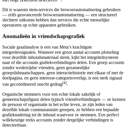
Dit is waarom stem-services die browserautomatisering gebruiken
— zelfs geavanceerde browserautomatisering — een structureel
slechtere uitkomst hebben dan services die echte menselijke
operatoren op echte apparaten gebruiken.
Anomalieën in vriendschapsgrafiek
Sociale graafanalyse is een van Meta’s krachtigste
integreitessignalen. Wanneer een groot aantal accounts plotseling
voor dezelfde inhoudsmateriaal stemt, kijkt het integriteitsysteem
naar of die accounts grafiekverbindingen delen. Een groep accounts
zonder wederzijdse vrienden, geen gezamenlijke
groepslidmaatschappen, geen interactiehistorie met elkaar of met de
doelpagina, en geen interesse-categorieoverlap, is een sterk signaal
[4]
van gecoördineerd onecht gedrag
.
Organische stemmers voor een echte lokale zakelijk of
gemeenschapsfiguur delen typisch vriendverbindingen — ze kennen
de persoon of organisatie in het echte leven, ze zijn leden van
dezelfde lokale communautaire groepen, ze hebben een bepaalde
grafieknadering tot de inhoud waarvoor ze stemmen. Een perfect
willekeurige reeks accounts zonder dergelijke verbindingen is
detecteerbaar.