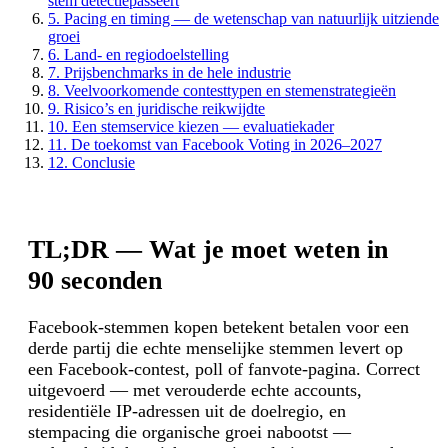
stem detectiepasseert
5. Pacing en timing — de wetenschap van natuurlijk uitziende
groei
6. Land- en regiodoelstelling
7. Prijsbenchmarks in de hele industrie
8. Veelvoorkomende contesttypen en stemenstrategieën
9. Risico’s en juridische reikwijdte
10. Een stemservice kiezen — evaluatiekader
11. De toekomst van Facebook Voting in 2026–2027
12. Conclusie
TL;DR — Wat je moet weten in
90 seconden
Facebook-stemmen kopen betekent betalen voor een
derde partij die echte menselijke stemmen levert op
een Facebook-contest, poll of fanvote-pagina. Correct
uitgevoerd — met verouderde echte accounts,
residentiële IP-adressen uit de doelregio, en
stempacing die organische groei nabootst —