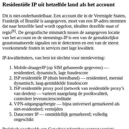
Residentiële IP uit hetzelfde land als het account
Dit is niet-onderhandelbaar. Een account die in de Verenigde Staten,
Frankrijk of Brazilië is aangegeven, moet van een IP-adres stemmen
dat naar hetzelfde land wordt opgelost, idealiter dezelfde staat of
[8]
regio
. De geografische mismatch tussen de aangegeven locatie
van het account en de stemmings-IP is een van de gemakkelijkst
geautomatiseerde signalen om te detecteren en een van de meest
voorkomende fouten in services met lage kwaliteit.
IP-kwaliteitstiers, van best tot slechtst voor stemlevering:
Mobile-draagerIP (op SIM gebaseerde gegevens) —
residentieel, dynamisch, lage fraudescore
ISP residentiële IP (thuis breedband) — residentieel, meestal
dynamisch, laag-gemiddelde fraudescore
ISP residentiële proxy pool (netwerk van residentiële proxy’s
van derden) — varieert naargelang de poolkwaliteit,
controleer leverancierscreditatie
VPN-uitgangsgebergte — bijna universeel gemarkeerd als
niet-residentieel; vermijden
Datacenter IP — onmiddellijk gemarkeerd; volledig
ongeschikt