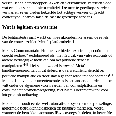
verschillende detectieoppervlakken en verschillende vereisten voor
wat een “passerende” stem eruitziet. De meeste goedkope services
verwarren ze en bieden hetzelfde bot-achtige verkeer ongeacht
contesttype, daarom falen de meeste goedkope services.
Wat is legitiem en wat niet
De legitimiteitsvraag werkt op twee afzonderlijke assen: de regels
van de contest zelf en Meta’s platformbeleid.
Meta’s Communautaire Normen verbieden expliciet “gecoördineerd
onecht gedrag,” gedefinieerd als “het gebruik van valse accounts of
andere bedrieglijke tactieken om het publieke debat te
[4]
manipuleren”
. Het sleutelwoord is
onecht
. Meta’s
handhavingsprioriteit in dit gebied is overweldigend gericht op
[7]
politieke manipulatie en door staten gesponsorde invloedoperaties
.
Manipulatie van consumentencontests is een ander onderdeel — het
valt onder de algemene voorwaarden van contestplatforms en
consumentenpromotiewetgeving, niet Meta’s kernraamwerk voor
integriteitshandhaving.
Meta onderhoudt echter wel automatische systemen die plotselinge,
abnormale betrokkenheidspieken op pagina’s markeren, vooral
wanneer de betrokken accounts IP-voorvoegsels delen, in hetzelfde