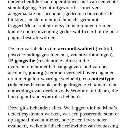
onderscheidt het zich operationeel niet van een echte
stembulgeing. Slecht uitgevoerd — met vers
aangemaakte bot-accounts, gedeelde datacenter-IP-
blokken, en stemmen in één nacht gedumpt —
triggert Meta’s integriteitsystemen binnen uren en
kan de contestinzending gediskwalificeerd of de host-
pagina bestraft worden.
De kernvariabelen zijn:
accountkwaliteit
(leeftijd,
postverzendingsgeschiedenis, vriendverbindingen),
IP-geografie
(residentiële adressen die
overeenkomen met het aangegeven land van het
account),
pacing
(stemmen verdeeld over dagen en
uren met geloofwaardige snelheid), en
contesttype
(inheemse Facebook-polls gedragen zich anders dan
embeddings van derden zoals Woobox of Gleam, die
hun eigen fraudecontroles hebben).
Deze gids behandelt alles. We leggen uit hoe Meta’s
detectiesystemen werken, wat een passerende stem er
op signaal niveau uitziet, hoe je een leverancier
evalueert, welke juridische reikwijdte van toepassing