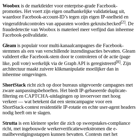
Woobox
is de marktleider voor enterprise-grade Facebook-
promoties. Het voert zijn eigen onafhankelijke validatielaag uit,
waardoor Facebook-account-ID’s tegen zijn eigen IP-snelheid en
[2]
vingerafdrukcontroles van apparaten worden gekruischecked
. De
fraudedetectie van Woobox is materieel meer verfijnd dan inheemse
Facebook-pollvalidatie.
Gleam
is populair voor multi-kanaalcampagnes die Facebook-
stemmen als een van verschillende inzendingsacties bevatten. Gleam
valideert elke Facebook-stem door te controleren of de actie (page
[8]
like, poll vote) werkelijk via de Graph API is geregistreerd
. Zijn
architectuur maakt zuivere klikmanipulatie moeilijker dan in
inheemse omgevingen.
ShortStack
richt zich op door bureaus uitgevoerde campagnes met
zware aanpassingsbehoeften. Het biedt IP-gebaseerde duplicate-
filtering en CAPTCHA-uitdagingen op invoervoer met hoog
verkeer — wat betekent dat een stemcampagne voor een
ShortStack-contest residentiële IP-rotatie en echte user-agent headers
nodig heeft om te slagen.
Strutta
is een kleinere speler die zich op sweepstakes-compliance
richt, met ingebouwde werkerverificatiewerkstromen die e-
mailbevestigingsstappen kunnen bevatten. Contests met het