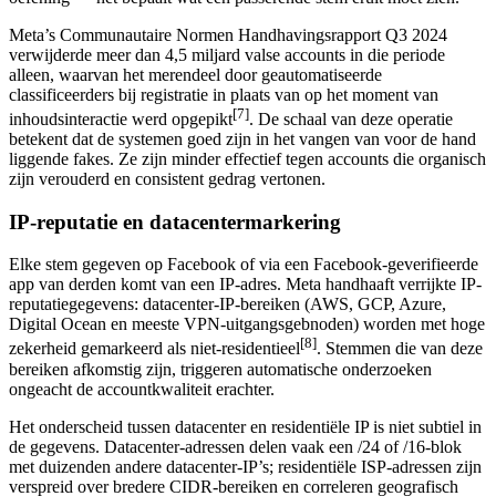
Meta’s Communautaire Normen Handhavingsrapport Q3 2024
verwijderde meer dan 4,5 miljard valse accounts in die periode
alleen, waarvan het merendeel door geautomatiseerde
classificeerders bij registratie in plaats van op het moment van
[7]
inhoudsinteractie werd opgepikt
. De schaal van deze operatie
betekent dat de systemen goed zijn in het vangen van voor de hand
liggende fakes. Ze zijn minder effectief tegen accounts die organisch
zijn verouderd en consistent gedrag vertonen.
IP-reputatie en datacentermarkering
Elke stem gegeven op Facebook of via een Facebook-geverifieerde
app van derden komt van een IP-adres. Meta handhaaft verrijkte IP-
reputatiegegevens: datacenter-IP-bereiken (AWS, GCP, Azure,
Digital Ocean en meeste VPN-uitgangsgebnoden) worden met hoge
[8]
zekerheid gemarkeerd als niet-residentieel
. Stemmen die van deze
bereiken afkomstig zijn, triggeren automatische onderzoeken
ongeacht de accountkwaliteit erachter.
Het onderscheid tussen datacenter en residentiële IP is niet subtiel in
de gegevens. Datacenter-adressen delen vaak een /24 of /16-blok
met duizenden andere datacenter-IP’s; residentiële ISP-adressen zijn
verspreid over bredere CIDR-bereiken en correleren geografisch