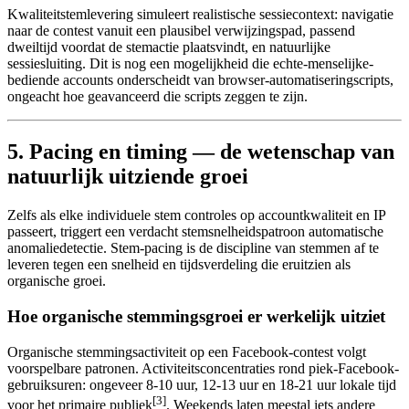
Kwaliteitstemlevering simuleert realistische sessiecontext: navigatie
naar de contest vanuit een plausibel verwijzingspad, passend
dweiltijd voordat de stemactie plaatsvindt, en natuurlijke
sessiesluiting. Dit is nog een mogelijkheid die echte-menselijke-
bediende accounts onderscheidt van browser-automatiseringscripts,
ongeacht hoe geavanceerd die scripts zeggen te zijn.
5. Pacing en timing — de wetenschap van
natuurlijk uitziende groei
Zelfs als elke individuele stem controles op accountkwaliteit en IP
passeert, triggert een verdacht stemsnelheidspatroon automatische
anomaliedetectie. Stem-pacing is de discipline van stemmen af te
leveren tegen een snelheid en tijdsverdeling die eruitzien als
organische groei.
Hoe organische stemmingsgroei er werkelijk uitziet
Organische stemmingsactiviteit op een Facebook-contest volgt
voorspelbare patronen. Activiteitsconcentraties rond piek-Facebook-
gebruiksuren: ongeveer 8-10 uur, 12-13 uur en 18-21 uur lokale tijd
[3]
voor het primaire publiek
. Weekends laten meestal iets andere