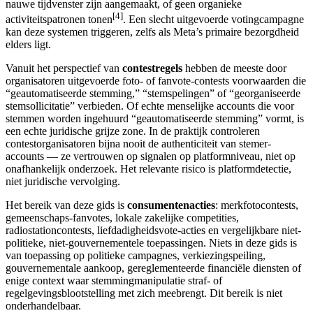
nauwe tijdvenster zijn aangemaakt, of geen organieke
[4]
activiteitspatronen tonen
. Een slecht uitgevoerde votingcampagne
kan deze systemen triggeren, zelfs als Meta’s primaire bezorgdheid
elders ligt.
Vanuit het perspectief van
contestregels
hebben de meeste door
organisatoren uitgevoerde foto- of fanvote-contests voorwaarden die
“geautomatiseerde stemming,” “stemspelingen” of “georganiseerde
stemsollicitatie” verbieden. Of echte menselijke accounts die voor
stemmen worden ingehuurd “geautomatiseerde stemming” vormt, is
een echte juridische grijze zone. In de praktijk controleren
contestorganisatoren bijna nooit de authenticiteit van stemer-
accounts — ze vertrouwen op signalen op platformniveau, niet op
onafhankelijk onderzoek. Het relevante risico is platformdetectie,
niet juridische vervolging.
Het bereik van deze gids is
consumentenacties
: merkfotocontests,
gemeenschaps-fanvotes, lokale zakelijke competities,
radiostationcontests, liefdadigheidsvote-acties en vergelijkbare niet-
politieke, niet-gouvernementele toepassingen. Niets in deze gids is
van toepassing op politieke campagnes, verkiezingspeiling,
gouvernementale aankoop, gereglementeerde financiële diensten of
enige context waar stemmingmanipulatie straf- of
regelgevingsblootstelling met zich meebrengt. Dit bereik is niet
onderhandelbaar.