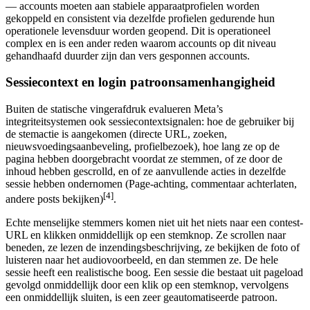
— accounts moeten aan stabiele apparaatprofielen worden
gekoppeld en consistent via dezelfde profielen gedurende hun
operationele levensduur worden geopend. Dit is operationeel
complex en is een ander reden waarom accounts op dit niveau
gehandhaafd duurder zijn dan vers gesponnen accounts.
Sessiecontext en login patroonsamenhangigheid
Buiten de statische vingerafdruk evalueren Meta’s
integriteitsystemen ook sessiecontextsignalen: hoe de gebruiker bij
de stemactie is aangekomen (directe URL, zoeken,
nieuwsvoedingsaanbeveling, profielbezoek), hoe lang ze op de
pagina hebben doorgebracht voordat ze stemmen, of ze door de
inhoud hebben gescrolld, en of ze aanvullende acties in dezelfde
sessie hebben ondernomen (Page-achting, commentaar achterlaten,
[4]
andere posts bekijken)
.
Echte menselijke stemmers komen niet uit het niets naar een contest-
URL en klikken onmiddellijk op een stemknop. Ze scrollen naar
beneden, ze lezen de inzendingsbeschrijving, ze bekijken de foto of
luisteren naar het audiovoorbeeld, en dan stemmen ze. De hele
sessie heeft een realistische boog. Een sessie die bestaat uit pageload
gevolgd onmiddellijk door een klik op een stemknop, vervolgens
een onmiddellijk sluiten, is een zeer geautomatiseerde patroon.