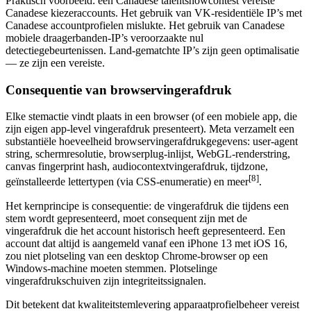
Praktisch voorbeeld: een Canadese talentshowcontest vereiste
Canadese kiezeraccounts. Het gebruik van VK-residentiële IP’s met
Canadese accountprofielen mislukte. Het gebruik van Canadese
mobiele draagerbanden-IP’s veroorzaakte nul
detectiegebeurtenissen. Land-gematchte IP’s zijn geen optimalisatie
— ze zijn een vereiste.
Consequentie van browservingerafdruk
Elke stemactie vindt plaats in een browser (of een mobiele app, die
zijn eigen app-level vingerafdruk presenteert). Meta verzamelt een
substantiële hoeveelheid browservingerafdrukgegevens: user-agent
string, schermresolutie, browserplug-inlijst, WebGL-renderstring,
canvas fingerprint hash, audiocontextvingerafdruk, tijdzone,
[8]
geïnstalleerde lettertypen (via CSS-enumeratie) en meer
.
Het kernprincipe is consequentie: de vingerafdruk die tijdens een
stem wordt gepresenteerd, moet consequent zijn met de
vingerafdruk die het account historisch heeft gepresenteerd. Een
account dat altijd is aangemeld vanaf een iPhone 13 met iOS 16,
zou niet plotseling van een desktop Chrome-browser op een
Windows-machine moeten stemmen. Plotselinge
vingerafdrukschuiven zijn integriteitssignalen.
Dit betekent dat kwaliteitstemlevering apparaatprofielbeheer vereist