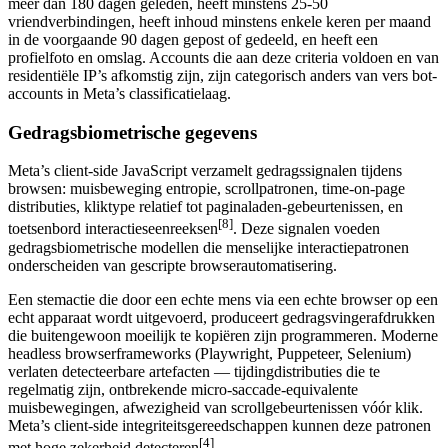
meer dan 180 dagen geleden, heeft minstens 25-50
vriendverbindingen, heeft inhoud minstens enkele keren per maand
in de voorgaande 90 dagen gepost of gedeeld, en heeft een
profielfoto en omslag. Accounts die aan deze criteria voldoen en van
residentiële IP’s afkomstig zijn, zijn categorisch anders van vers bot-
accounts in Meta’s classificatielaag.
Gedragsbiometrische gegevens
Meta’s client-side JavaScript verzamelt gedragssignalen tijdens
browsen: muisbeweging entropie, scrollpatronen, time-on-page
distributies, kliktype relatief tot paginaladen-gebeurtenissen, en
[8]
toetsenbord interactieseenreeksen
. Deze signalen voeden
gedragsbiometrische modellen die menselijke interactiepatronen
onderscheiden van gescripte browserautomatisering.
Een stemactie die door een echte mens via een echte browser op een
echt apparaat wordt uitgevoerd, produceert gedragsvingerafdrukken
die buitengewoon moeilijk te kopiëren zijn programmeren. Moderne
headless browserframeworks (Playwright, Puppeteer, Selenium)
verlaten detecteerbare artefacten — tijdingdistributies die te
regelmatig zijn, ontbrekende micro-saccade-equivalente
muisbewegingen, afwezigheid van scrollgebeurtenissen vóór klik.
Meta’s client-side integriteitsgereedschappen kunnen deze patronen
[4]
met hoge zekerheid detecteren
.