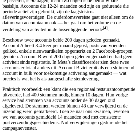
te passeren, is 90 dagen, maar 180 dagen is de betrouwbare
basislijn. Accounts die 12-24 maanden oud zijn en gedurende die
periode actief zijn gebruikt, zijn de laagstrisico-
afleveringsvoertuigen. De ouderdomsvereiste gaat niet alleen om de
datum van accountaanmaak — het gaat om het volume en de
[4]
verdeling van activiteit in de tussenliggende periode
.
Beschouw twee accounts beide 200 dagen geleden gemaakt.
Account A heeft 3-4 keer per maand gepost, posts van vrienden
geliked, enkele nieuwsartikelen opgemerkt en 2 Facebook-groepen
genoten. Account B werd 200 dagen geleden gemaakt en had geen
activiteit sinds registratie. In Meta’s classificeerder zien deze twee
accounts er totaal anders uit. Account B ziet eruit als een sluimerend
account in bulk voor toekomstige activering aangemaakt — wat
precies is wat het is als aangeschafte stemlevering.
Praktisch voorbeeld: een klant die een regionaal restaurantcompetitie
uitvoerde, had 400 stemmen nodig binnen 10 dagen. Hun vorige
service had stemmen van accounts onder de 30 dagen oud
afgeleverd. De stemmen werden binnen 48 uur verwijderd en de
inzending werd gemarkeerd. Toen ze naar ons kwamen, leverden
we van accounts gemiddeld 14 maanden oud met consistente
postverzendingsgeschiedenis. Nul verwijderingen gedurende het
campagnevenster.