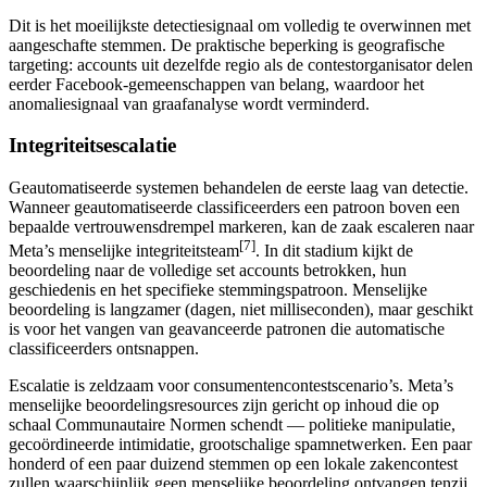
Dit is het moeilijkste detectiesignaal om volledig te overwinnen met
aangeschafte stemmen. De praktische beperking is geografische
targeting: accounts uit dezelfde regio als de contestorganisator delen
eerder Facebook-gemeenschappen van belang, waardoor het
anomaliesignaal van graafanalyse wordt verminderd.
Integriteitsescalatie
Geautomatiseerde systemen behandelen de eerste laag van detectie.
Wanneer geautomatiseerde classificeerders een patroon boven een
bepaalde vertrouwensdrempel markeren, kan de zaak escaleren naar
[7]
Meta’s menselijke integriteitsteam
. In dit stadium kijkt de
beoordeling naar de volledige set accounts betrokken, hun
geschiedenis en het specifieke stemmingspatroon. Menselijke
beoordeling is langzamer (dagen, niet milliseconden), maar geschikt
is voor het vangen van geavanceerde patronen die automatische
classificeerders ontsnappen.
Escalatie is zeldzaam voor consumentencontestscenario’s. Meta’s
menselijke beoordelingsresources zijn gericht op inhoud die op
schaal Communautaire Normen schendt — politieke manipulatie,
gecoördineerde intimidatie, grootschalige spamnetwerken. Een paar
honderd of een paar duizend stemmen op een lokale zakencontest
zullen waarschijnlijk geen menselijke beoordeling ontvangen tenzij