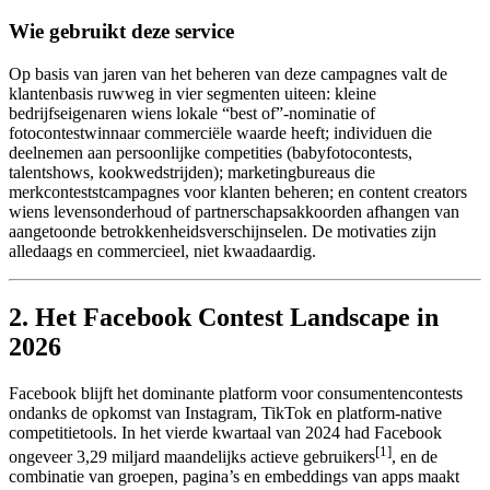
Wie gebruikt deze service
Op basis van jaren van het beheren van deze campagnes valt de
klantenbasis ruwweg in vier segmenten uiteen: kleine
bedrijfseigenaren wiens lokale “best of”-nominatie of
fotocontestwinnaar commerciële waarde heeft; individuen die
deelnemen aan persoonlijke competities (babyfotocontests,
talentshows, kookwedstrijden); marketingbureaus die
merkconteststcampagnes voor klanten beheren; en content creators
wiens levensonderhoud of partnerschapsakkoorden afhangen van
aangetoonde betrokkenheidsverschijnselen. De motivaties zijn
alledaags en commercieel, niet kwaadaardig.
2. Het Facebook Contest Landscape in
2026
Facebook blijft het dominante platform voor consumentencontests
ondanks de opkomst van Instagram, TikTok en platform-native
competitietools. In het vierde kwartaal van 2024 had Facebook
[1]
ongeveer 3,29 miljard maandelijks actieve gebruikers
, en de
combinatie van groepen, pagina’s en embeddings van apps maakt