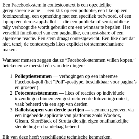
Een Facebook-stem in contestcontext is een opzettelijke,
geregistreerde actie — een klik op een polloptie, een like op een
fotoinzending, een opmerking met een specifiek trefwoord, of een
tap op een derde-app-ballot — die een publieke of semi-publieke
tally verhoogt die wordt gebruikt om een winnaar te bepalen. Het
verschilt functioneel van een paginalike, een post-share of een
algemene reactie. Een stem draagt contestgewicht. Een like doet dat
niet, tenzij de contestregels likes expliciet tot stemmechanisme
maken.
Wanneer mensen zeggen dat ze “Facebook-stemmen willen kopen,”
betekenen ze meestal één van drie dingen:
Polloptiestemmen
— verhogingen op een inheemse
Facebook-poll (het “Poll”-posttype, beschikbaar voor pagina’s
en groepen)
Fotoconteststemmen
— likes of reacties op individuele
inzendingen binnen een gestructureerde fotovotingcontest,
vaak beheerd via een app van derden
Ballotstappen van derde partijen
— stemmen gegeven via
een ingebedde applicatie van platforms zoals Woobox,
Gleam, ShortStack of Strutta die zijn eigen onafhankelijke
stemtelling en fraudelaag beheert
Elk van deze heeft verschillende technische kenmerken,