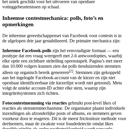
het uniek geschikt voor het uitvoeren van openbare
votinggebeurtenissen op schaal.
Inheemse contestmechanica: polls, foto’s en
opmerkingen
De inheemse gereedschappenset van Facebook voor contests is in
de afgelopen drie jaar gestabiliseerd. De primaire mechanica zijn:
Inheemse Facebook-polls
zijn het eenvoudigste formaat — een
posttype dat een vraag weergeeft met 2-6 antwoordopties, waarbij
elke optie een zichtbare steltelling opeenstapelt. Pagina’s met meer
dan 10.000 volgers kunnen zien dat polls tienduizenden stemmen
[2]
alleen op organisch bereik genereren
. Stemmen zijn gekoppeld
aan het ingelogde Facebook-account van de kiezer en zijn niet
openbaar identificeerbaar (de kiezerlijst wordt niet getoond). Meta
volgt de unieke account-ID achter elke stem, waarop zijn
integriteitsystemen zich richten.
Fotocontestmemming via reacties
gebruikt post-level likes of
reacties als stemstemmechanisme. De organisator plaatst individuele
inzendingen als afzonderlijke posts of albums, en stemmers geven
voorkeur door te reageren. Dit is de meest frictionloze methode voor
deelnemers, maar de zwakste voor fraudedetectie omdat likes
dezelfde pijplijn als ander postbetrokkenheid wordt verwerkt.