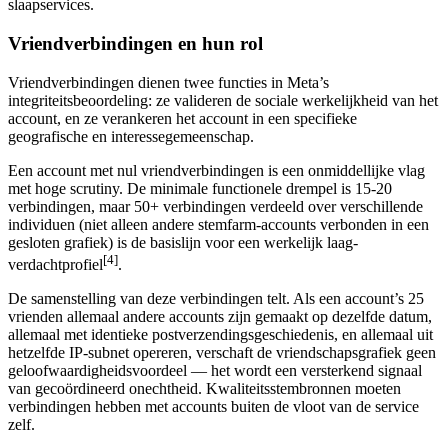
slaapservices.
Vriendverbindingen en hun rol
Vriendverbindingen dienen twee functies in Meta’s
integriteitsbeoordeling: ze valideren de sociale werkelijkheid van het
account, en ze verankeren het account in een specifieke
geografische en interessegemeenschap.
Een account met nul vriendverbindingen is een onmiddellijke vlag
met hoge scrutiny. De minimale functionele drempel is 15-20
verbindingen, maar 50+ verbindingen verdeeld over verschillende
individuen (niet alleen andere stemfarm-accounts verbonden in een
gesloten grafiek) is de basislijn voor een werkelijk laag-
[4]
verdachtprofiel
.
De samenstelling van deze verbindingen telt. Als een account’s 25
vrienden allemaal andere accounts zijn gemaakt op dezelfde datum,
allemaal met identieke postverzendingsgeschiedenis, en allemaal uit
hetzelfde IP-subnet opereren, verschaft de vriendschapsgrafiek geen
geloofwaardigheidsvoordeel — het wordt een versterkend signaal
van gecoördineerd onechtheid. Kwaliteitsstembronnen moeten
verbindingen hebben met accounts buiten de vloot van de service
zelf.