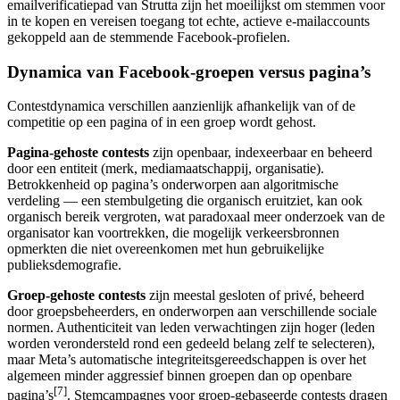
emailverificatiepad van Strutta zijn het moeilijkst om stemmen voor
in te kopen en vereisen toegang tot echte, actieve e-mailaccounts
gekoppeld aan de stemmende Facebook-profielen.
Dynamica van Facebook-groepen versus pagina’s
Contestdynamica verschillen aanzienlijk afhankelijk van of de
competitie op een pagina of in een groep wordt gehost.
Pagina-gehoste contests
zijn openbaar, indexeerbaar en beheerd
door een entiteit (merk, mediamaatschappij, organisatie).
Betrokkenheid op pagina’s onderworpen aan algoritmische
verdeling — een stembulgeting die organisch eruitziet, kan ook
organisch bereik vergroten, wat paradoxaal meer onderzoek van de
organisator kan voortrekken, die mogelijk verkeersbronnen
opmerkten die niet overeenkomen met hun gebruikelijke
publieksdemografie.
Groep-gehoste contests
zijn meestal gesloten of privé, beheerd
door groepsbeheerders, en onderworpen aan verschillende sociale
normen. Authenticiteit van leden verwachtingen zijn hoger (leden
worden verondersteld rond een gedeeld belang zelf te selecteren),
maar Meta’s automatische integriteitsgereedschappen is over het
algemeen minder aggressief binnen groepen dan op openbare
[7]
pagina’s
. Stemcampagnes voor groep-gebaseerde contests dragen