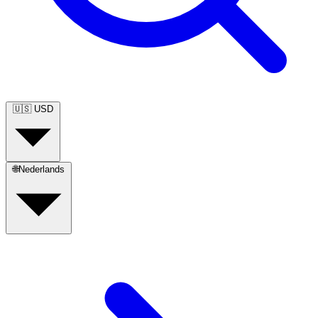
🇺🇸
USD
🌐
Nederlands