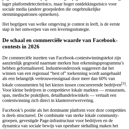
lager platformdetectierisico, maar hoger ontdekkingsrisico voor
sociale media (andere groepsleden die ongebruikelijke
stemmingspatronen opmerken).
Het begrijpen van welke omgeving je contest in leeft, is de eerste
stap in het ontwerpen van een leveringsstrategie.
De schaal en commerciële waarde van Facebook-
contests in 2026
De commerciële inzetten van Facebook-contestwinningstekst zijn
aanzienlijk gegroeid naarmate merken hun erkenningsprogramma’s
hebben geformaliseerd. Industrieonderzoek suggereert dat het
winnen van een regionaal “best of” toekenning wordt aangehaald
als een belangrijk vertrouwenssignaal door meer dan 60% van
[3]
lokale consumenten bij het kiezen tussen concurrerende bedrijven
.
Voor kleine bedrijven in competitieve lokale markten — restaurants,
spas, medische praktijken, detailhandelswinkels — vertaalt een
contestwinning zich direct in klantenverwervering.
Facebook’s positie als het dominante platform voor deze competities
is deels structureel. De combinatie van sterke lokale community-
groepen, gevestigde Page-infrastructuur voor bedrijven en de
dynamica van sociale bewijs van openbare steltalling maken het