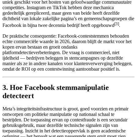
uniek geschikt voor het hosten van geloofwaardige communautaire
competities. Instagram en TikTok hebben deze mechanica
gedeeltelijk gerepliceerd, maar geen van beide heeft dezelfde
dichtheid van lokale zakelijke pagina’s en gemeenschapsgroepen die
[3]
Facebook in bijna twee decennia bedrijf heeft opgebouwd
.
De praktische consequentie: Facebook-conteststemmen behouden
echte commerciële waarde in 2026, daarom blijft de markt voor het
kopen ervan bestaan en groeit ondanks
platformdetectieverbeteringen. De vraag is commercieel, niet
ijdelheid — bedrijven beleggen in stemcampagnes op dezelfde
manier als ze in andere kanalen voor klantenverwervging beleggen,
omdat de ROI op een contestwinning aantoonbaar positief is.
3. Hoe Facebook stemmanipulatie
detecteert
Meta’s integriteitsinfrastructuur is groot, goed voorzien en primair
ontworpen om politieke manipulatie op nationaal schaal te
bestrijden. De toepassing ervan op contestfraude is een secundair
gebruiksgebruik, maar dezelfde technische signalen zijn van
toepassing. Inzicht in het detectieoppervlak is geen academische
oefening — het bepaalt wat een passerende stem eruit moet zien.