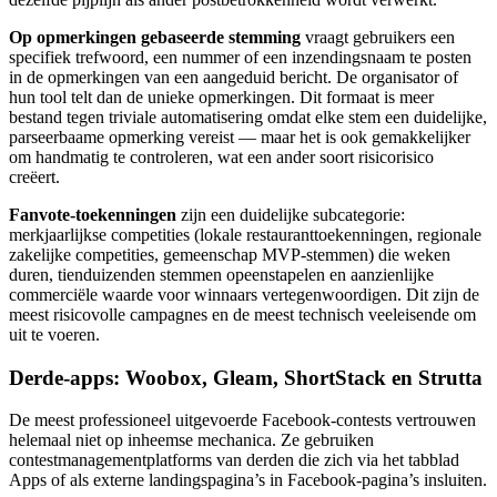
Op opmerkingen gebaseerde stemming
vraagt gebruikers een
specifiek trefwoord, een nummer of een inzendingsnaam te posten
in de opmerkingen van een aangeduid bericht. De organisator of
hun tool telt dan de unieke opmerkingen. Dit formaat is meer
bestand tegen triviale automatisering omdat elke stem een duidelijke,
parseerbaame opmerking vereist — maar het is ook gemakkelijker
om handmatig te controleren, wat een ander soort risicorisico
creëert.
Fanvote-toekenningen
zijn een duidelijke subcategorie:
merkjaarlijkse competities (lokale restauranttoekenningen, regionale
zakelijke competities, gemeenschap MVP-stemmen) die weken
duren, tienduizenden stemmen opeenstapelen en aanzienlijke
commerciële waarde voor winnaars vertegenwoordigen. Dit zijn de
meest risicovolle campagnes en de meest technisch veeleisende om
uit te voeren.
Derde-apps: Woobox, Gleam, ShortStack en Strutta
De meest professioneel uitgevoerde Facebook-contests vertrouwen
helemaal niet op inheemse mechanica. Ze gebruiken
contestmanagementplatforms van derden die zich via het tabblad
Apps of als externe landingspagina’s in Facebook-pagina’s insluiten.