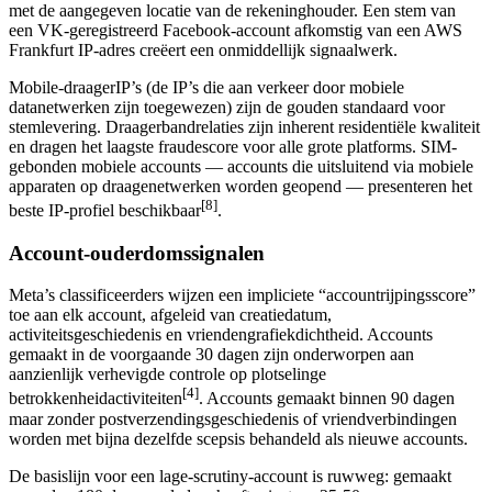
met de aangegeven locatie van de rekeninghouder. Een stem van
een VK-geregistreerd Facebook-account afkomstig van een AWS
Frankfurt IP-adres creëert een onmiddellijk signaalwerk.
Mobile-draagerIP’s (de IP’s die aan verkeer door mobiele
datanetwerken zijn toegewezen) zijn de gouden standaard voor
stemlevering. Draagerbandrelaties zijn inherent residentiële kwaliteit
en dragen het laagste fraudescore voor alle grote platforms. SIM-
gebonden mobiele accounts — accounts die uitsluitend via mobiele
apparaten op draagenetwerken worden geopend — presenteren het
[8]
beste IP-profiel beschikbaar
.
Account-ouderdomssignalen
Meta’s classificeerders wijzen een impliciete “accountrijpingsscore”
toe aan elk account, afgeleid van creatiedatum,
activiteitsgeschiedenis en vriendengrafiekdichtheid. Accounts
gemaakt in de voorgaande 30 dagen zijn onderworpen aan
aanzienlijk verhevigde controle op plotselinge
[4]
betrokkenheidactiviteiten
. Accounts gemaakt binnen 90 dagen
maar zonder postverzendingsgeschiedenis of vriendverbindingen
worden met bijna dezelfde scepsis behandeld als nieuwe accounts.
De basislijn voor een lage-scrutiny-account is ruwweg: gemaakt