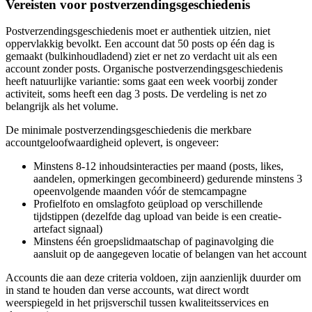
Vereisten voor postverzendingsgeschiedenis
Postverzendingsgeschiedenis moet er authentiek uitzien, niet
oppervlakkig bevolkt. Een account dat 50 posts op één dag is
gemaakt (bulkinhoudladend) ziet er net zo verdacht uit als een
account zonder posts. Organische postverzendingsgeschiedenis
heeft natuurlijke variantie: soms gaat een week voorbij zonder
activiteit, soms heeft een dag 3 posts. De verdeling is net zo
belangrijk als het volume.
De minimale postverzendingsgeschiedenis die merkbare
accountgeloofwaardigheid oplevert, is ongeveer:
Minstens 8-12 inhoudsinteracties per maand (posts, likes,
aandelen, opmerkingen gecombineerd) gedurende minstens 3
opeenvolgende maanden vóór de stemcampagne
Profielfoto en omslagfoto geüpload op verschillende
tijdstippen (dezelfde dag upload van beide is een creatie-
artefact signaal)
Minstens één groepslidmaatschap of paginavolging die
aansluit op de aangegeven locatie of belangen van het account
Accounts die aan deze criteria voldoen, zijn aanzienlijk duurder om
in stand te houden dan verse accounts, wat direct wordt
weerspiegeld in het prijsverschil tussen kwaliteitsservices en