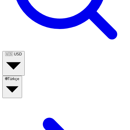
🇺🇸
USD
🌐
Türkçe