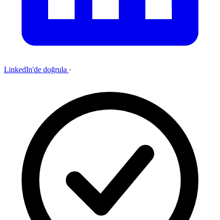
LinkedIn'de doğrula
·