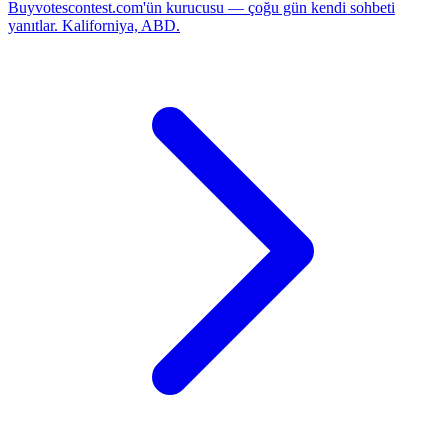
Buyvotescontest.com'ün kurucusu — çoğu gün kendi sohbeti
yanıtlar. Kaliforniya, ABD.