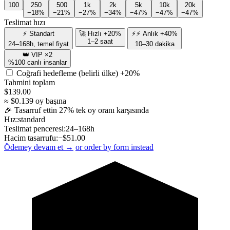
100
250
500
1k
2k
5k
10k
20k
−18%
−21%
−27%
−34%
−47%
−47%
−47%
Teslimat hızı
⚡ Standart
🚀 Hızlı +20%
⚡⚡ Anlık +40%
1–2 saat
24–168h, temel fiyat
10–30 dakika
👑 VIP ×2
%100 canlı insanlar
Coğrafi hedefleme (belirli ülke)
+20%
Tahmini toplam
$
139.00
≈ $
0.139
oy başına
🎉 Tasarruf ettin
27
% tek oy oranı karşısında
Hız:
standard
Teslimat penceresi:
24–168h
Hacim tasarrufu:
−$
51.00
Ödemey devam et →
or order by form instead