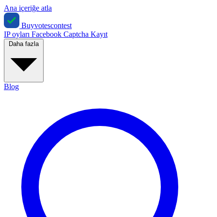
Ana içeriğe atla
Buyvotescontest
IP oyları
Facebook
Captcha
Kayıt
Daha fazla
Blog