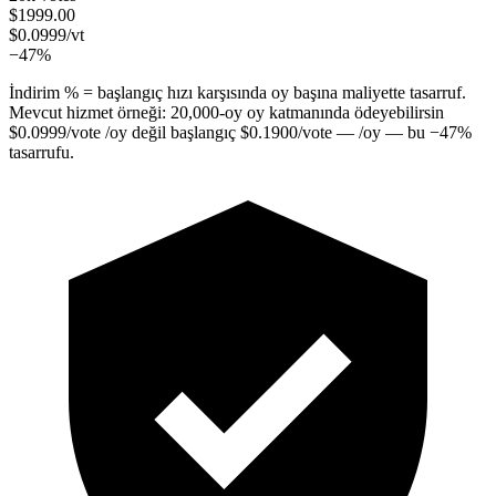
$
1999.00
$
0.0999
/vt
−47%
İndirim % = başlangıç hızı karşısında oy başına maliyette tasarruf.
Mevcut hizmet örneği:
20,000
-oy oy katmanında ödeyebilirsin
$
0.0999
/vote
/oy değil başlangıç
$
0.1900
/vote
— /oy — bu
−
47
%
tasarrufu.