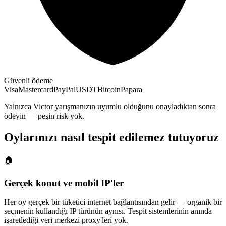
Güvenli ödeme
Visa
Mastercard
PayPal
USDT
Bitcoin
Papara
Yalnızca Victor yarışmanızın uyumlu olduğunu onayladıktan sonra
ödeyin — peşin risk yok.
Oylarınızı nasıl tespit edilemez tutuyoruz
🏠
Gerçek konut ve mobil IP'ler
Her oy gerçek bir tüketici internet bağlantısından gelir — organik bir
seçmenin kullandığı IP türünün aynısı. Tespit sistemlerinin anında
işaretlediği veri merkezi proxy'leri yok.