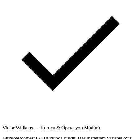
Victor Williams
—
Kurucu & Operasyon Müdürü
Buyvotescontest'i 2018 yılında kurdu. Her Instagram yarışma oyu