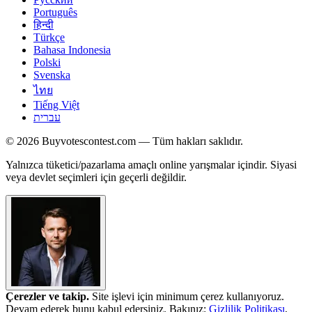
Português
हिन्दी
Türkçe
Bahasa Indonesia
Polski
Svenska
ไทย
Tiếng Việt
עברית
© 2026 Buyvotescontest.com — Tüm hakları saklıdır.
Yalnızca tüketici/pazarlama amaçlı online yarışmalar içindir. Siyasi
veya devlet seçimleri için geçerli değildir.
Çerezler ve takip.
Site işlevi için minimum çerez kullanıyoruz.
Devam ederek bunu kabul edersiniz. Bakınız:
Gizlilik Politikası
,