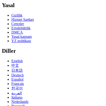
Yasal
Gizlilik
Hizmet Şartları
Çerezler
Erişilebilirlik
DMCA
Yasal kapsam
YZ politikası
Diller
English
中文
日本語
Deutsch
Español
Français
한국어
العربية
Italiano
Nederlands
Русский