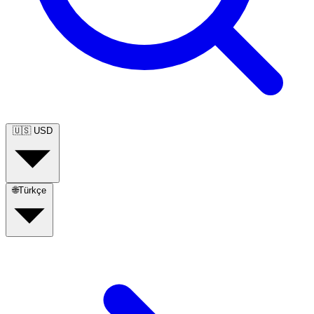
🇺🇸
USD
🌐
Türkçe