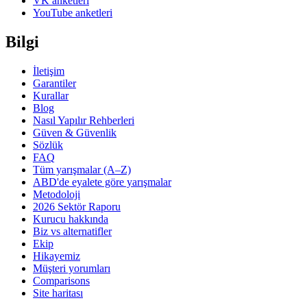
VK anketleri
YouTube anketleri
Bilgi
İletişim
Garantiler
Kurallar
Blog
Nasıl Yapılır Rehberleri
Güven & Güvenlik
Sözlük
FAQ
Tüm yarışmalar (A–Z)
ABD'de eyalete göre yarışmalar
Metodoloji
2026 Sektör Raporu
Kurucu hakkında
Biz vs alternatifler
Ekip
Hikayemiz
Müşteri yorumları
Comparisons
Site haritası