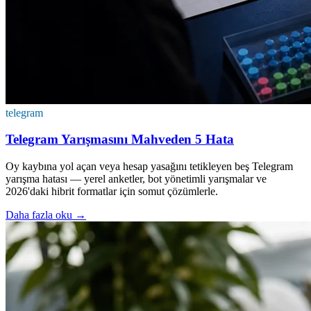
telegram
Telegram Yarışmasını Mahveden 5 Hata
Oy kaybına yol açan veya hesap yasağını tetikleyen beş Telegram
yarışma hatası — yerel anketler, bot yönetimli yarışmalar ve
2026'daki hibrit formatlar için somut çözümlerle.
Daha fazla oku
→