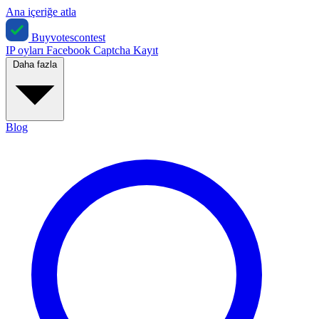
Ana içeriğe atla
Buyvotescontest
IP oyları
Facebook
Captcha
Kayıt
Daha fazla
Blog