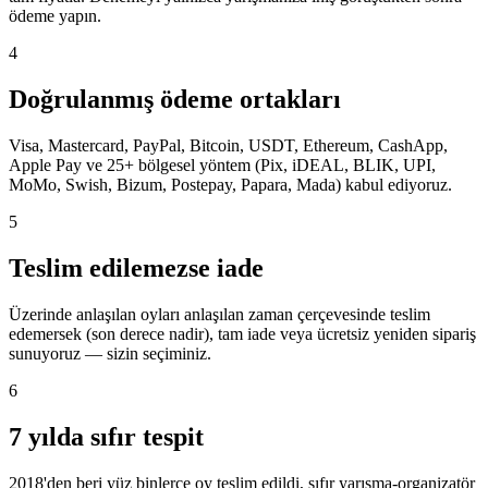
ödeme yapın.
4
Doğrulanmış ödeme ortakları
Visa, Mastercard, PayPal, Bitcoin, USDT, Ethereum, CashApp,
Apple Pay ve 25+ bölgesel yöntem (Pix, iDEAL, BLIK, UPI,
MoMo, Swish, Bizum, Postepay, Papara, Mada) kabul ediyoruz.
5
Teslim edilemezse iade
Üzerinde anlaşılan oyları anlaşılan zaman çerçevesinde teslim
edemersek (son derece nadir), tam iade veya ücretsiz yeniden sipariş
sunuyoruz — sizin seçiminiz.
6
7 yılda sıfır tespit
2018'den beri yüz binlerce oy teslim edildi, sıfır yarışma-organizatör