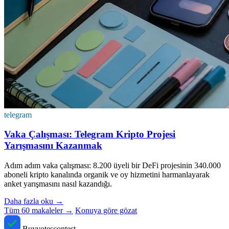
telegram
Vaka Çalışması: Telegram Kripto Projesi
Yarışmasını Kazanmak
Adım adım vaka çalışması: 8.200 üyeli bir DeFi projesinin 340.000
aboneli kripto kanalında organik ve oy hizmetini harmanlayarak
anket yarışmasını nasıl kazandığı.
Daha fazla oku
→
Tüm 60 makaleler →
Konuya göre gözat
Buyvotescontest