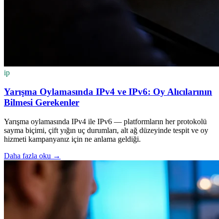
ip
Yarışma Oylamasında IPv4 ve IPv6: Oy Alıcılarının
Bilmesi Gerekenler
Yarışma oylamasında IPv4 ile IPv6 — platformların her protokolü
sayma biçimi, çift yığın uç durumları, alt ağ düzeyinde tespit ve oy
hizmeti kampanyanız için ne anlama geldiği.
Daha fazla oku
→