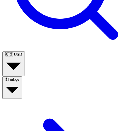
🇺🇸
USD
🌐
Türkçe