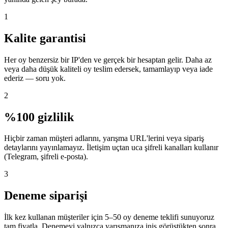
1
Kalite garantisi
Her oy benzersiz bir IP'den ve gerçek bir hesaptan gelir. Daha az
veya daha düşük kaliteli oy teslim edersek, tamamlayıp veya iade
ederiz — soru yok.
2
%100 gizlilik
Hiçbir zaman müşteri adlarını, yarışma URL'lerini veya sipariş
detaylarını yayınlamayız. İletişim uçtan uca şifreli kanalları kullanır
(Telegram, şifreli e-posta).
3
Deneme siparişi
İlk kez kullanan müşteriler için 5–50 oy deneme teklifi sunuyoruz
tam fiyatla. Denemeyi yalnızca yarışmanıza iniş görüştükten sonra