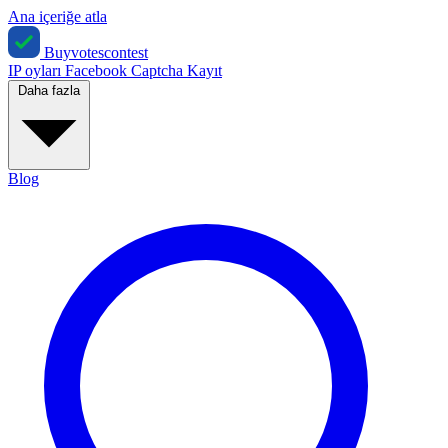
Ana içeriğe atla
Buyvotescontest
IP oyları
Facebook
Captcha
Kayıt
Daha fazla
Blog