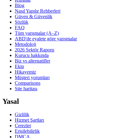
Blog
Nasıl Yapılır Rehberleri
Güven & Güvenlik
Sözlük
FAQ
Tüm yarışmalar (A–Z)
ABD'de eyalete göre yarışmalar
Metodoloji
2026 Sektör Raporu
Kurucu hakkında
Biz vs alternatifler
Ekip
Hikayemiz
Müşteri yorumları
Comparisons
Site haritası
Yasal
Gizlilik
Hizmet Şartları
Çerezler
Erişilebilirlik
DMCA