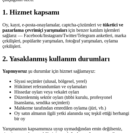
1. Hizmet kapsamı
Oy, kayıt, e-posta-onaylamalar, captcha-çözümleri ve
tüketici ve
pazarlama çevrimiçi yarışmaları
için benzer katılım işlemleri
sağlarız — Facebook/Instagram/Twitter/Telegram anketleri, marka
çekilişleri, popülarite yarışmaları, fotoğraf yarışmaları, oylama
çekilişleri.
2. Yasaklanmış kullanım durumları
Yapmıyoruz
şu durumlar için hizmet sağlamayız:
Siyasi seçimler (ulusal, bölgesel, yerel)
Hükümet referandumları ve oylamaları
Hissedar oyları veya vekalet oyları
Düzenlenmiş sektör oyları (tıbbi kurulu, profesyonel
lisanslama, sendika seçimleri)
Mahkeme tarafından emredilen oylama (jüri, vb.)
Oy satın almanın ilgili yetki alanında suç teşkil ettiği herhangi
bir oy
Yarışmanızın kapsamımıza uyup uymadığından emin değilseniz,