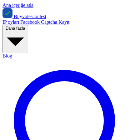
Ana içeriğe atla
Buyvotescontest
IP oyları
Facebook
Captcha
Kayıt
Daha fazla
Blog