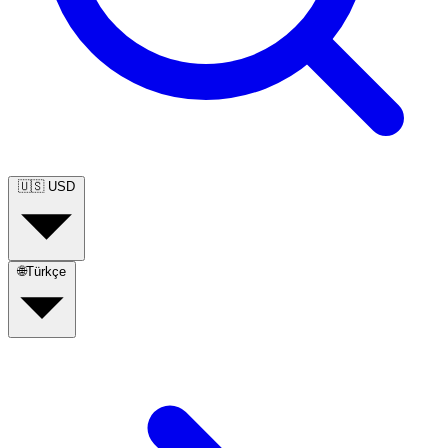
🇺🇸
USD
🌐
Türkçe