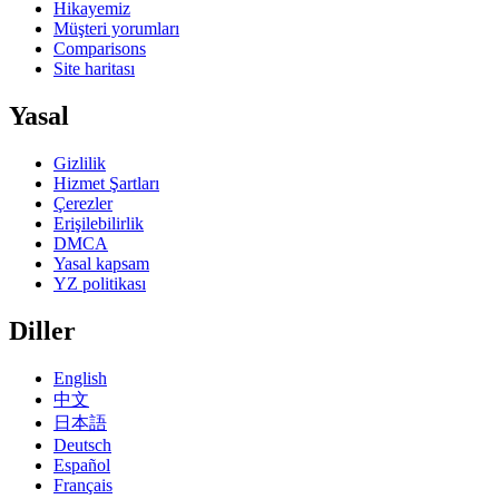
Hikayemiz
Müşteri yorumları
Comparisons
Site haritası
Yasal
Gizlilik
Hizmet Şartları
Çerezler
Erişilebilirlik
DMCA
Yasal kapsam
YZ politikası
Diller
English
中文
日本語
Deutsch
Español
Français