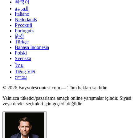
한국어
العربية
Italiano
Nederlands
Русский
Português
हिन्दी
Türkçe
Bahasa Indonesia
Polski
Svenska
ไทย
Tiếng Việt
עברית
© 2026 Buyvotescontest.com — Tüm hakları saklıdır.
Yalnızca tüketici/pazarlama amaçlı online yarışmalar içindir. Siyasi
veya devlet seçimleri için geçerli değildir.