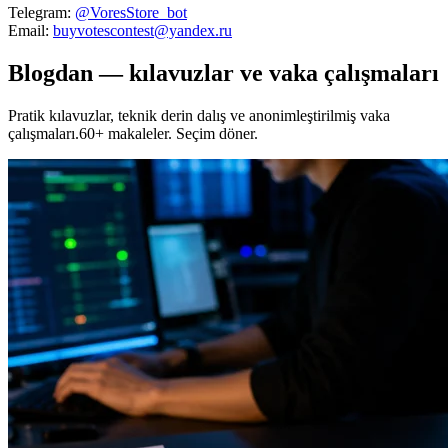
Telegram:
@VoresStore_bot
Email:
buyvotescontest@yandex.ru
Blogdan — kılavuzlar ve vaka çalışmaları
Pratik kılavuzlar, teknik derin dalış ve anonimleştirilmiş vaka
çalışmaları.60+ makaleler. Seçim döner.