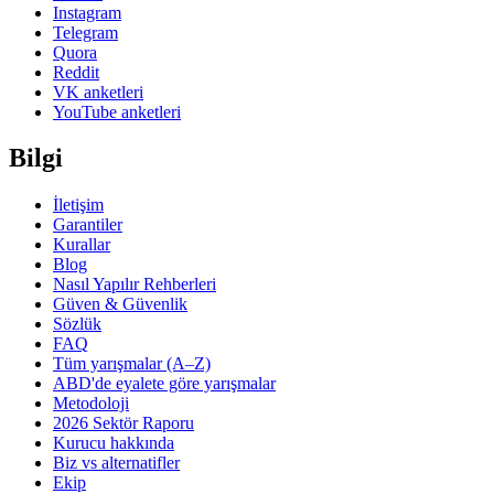
Instagram
Telegram
Quora
Reddit
VK anketleri
YouTube anketleri
Bilgi
İletişim
Garantiler
Kurallar
Blog
Nasıl Yapılır Rehberleri
Güven & Güvenlik
Sözlük
FAQ
Tüm yarışmalar (A–Z)
ABD'de eyalete göre yarışmalar
Metodoloji
2026 Sektör Raporu
Kurucu hakkında
Biz vs alternatifler
Ekip