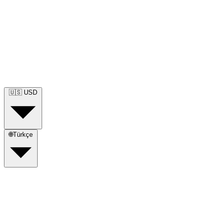
🇺🇸
USD
🌐
Türkçe