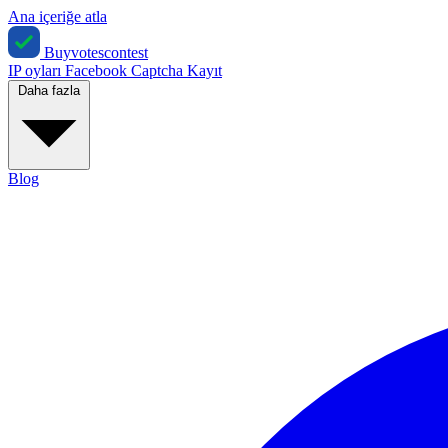
Ana içeriğe atla
Buyvotescontest
IP oyları
Facebook
Captcha
Kayıt
Daha fazla
Blog