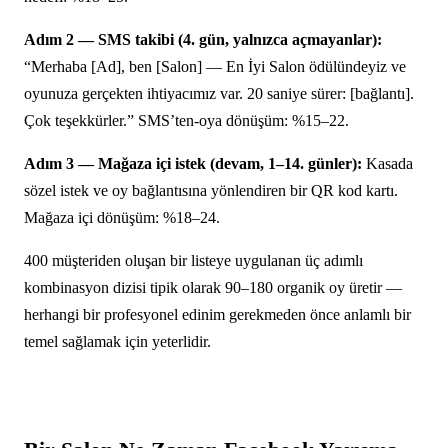
Adım 2 — SMS takibi (4. gün, yalnızca açmayanlar):
“Merhaba [Ad], ben [Salon] — En İyi Salon ödülündeyiz ve
oyunuza gerçekten ihtiyacımız var. 20 saniye sürer: [bağlantı].
Çok teşekkürler.” SMS’ten-oya dönüşüm: %15–22.
Adım 3 — Mağaza içi istek (devam, 1–14. günler):
Kasada
sözel istek ve oy bağlantısına yönlendiren bir QR kod kartı.
Mağaza içi dönüşüm: %18–24.
400 müşteriden oluşan bir listeye uygulanan üç adımlı
kombinasyon dizisi tipik olarak 90–180 organik oy üretir —
herhangi bir profesyonel edinim gerekmeden önce anlamlı bir
temel sağlamak için yeterlidir.