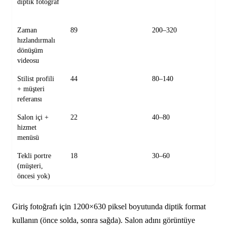
diptik fotoğraf
Zaman
89
200–320
hızlandırmalı
dönüşüm
videosu
Stilist profili
44
80–140
+ müşteri
referansı
Salon içi +
22
40–80
hizmet
menüsü
Tekli portre
18
30–60
(müşteri,
öncesi yok)
Giriş fotoğrafı için 1200×630 piksel boyutunda diptik format
kullanın (önce solda, sonra sağda). Salon adını görüntüye