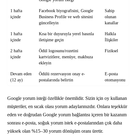
1 hafta
Facebook biyografisini, Google
Sahip
içinde
Business Profile ve web sitesini
olunan
güncelleyin
kanallar
1 hafta
Kısa bir duyuruyla yerel basınla
Halkla
içinde
iletişime geçin
İlişkiler
2 hafta
Ödül logosunu/rozetini
Fiziksel
içinde
kartvizitlere, menüye, makbuza
ekleyin
Devam eden
Ödülü rezervasyon onay e-
E-posta
(12 ay)
postalarında belirtin
otomasyonu
Google yorum isteği özellikle önemlidir. Sizin için oy kullanan
müşteriler, en sıcak olası yorum adaylarınızdır. Onlara teşekkür
eden ve doğrudan Google yorum bağlantısı içeren bir kazanım
sonrası e-posta, soğuk yorum istek e-postalarından çok daha
yüksek olan %15–30 yorum dönüşüm oranı üretir.