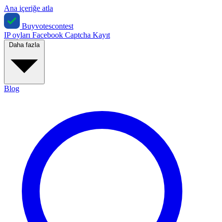
Ana içeriğe atla
Buyvotescontest
IP oyları
Facebook
Captcha
Kayıt
Daha fazla
Blog