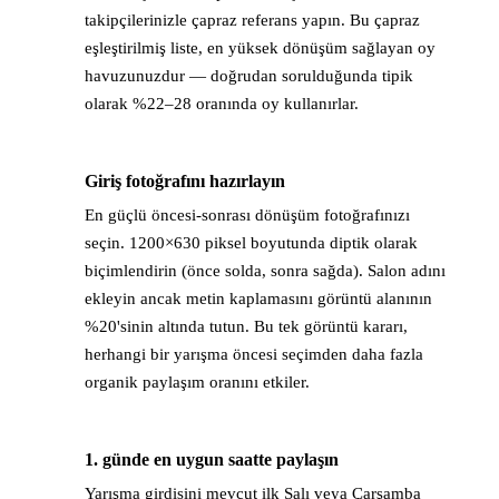
takipçilerinizle çapraz referans yapın. Bu çapraz
eşleştirilmiş liste, en yüksek dönüşüm sağlayan oy
havuzunuzdur — doğrudan sorulduğunda tipik
olarak %22–28 oranında oy kullanırlar.
Giriş fotoğrafını hazırlayın
→
En güçlü öncesi-sonrası dönüşüm fotoğrafınızı
seçin. 1200×630 piksel boyutunda diptik olarak
biçimlendirin (önce solda, sonra sağda). Salon adını
ekleyin ancak metin kaplamasını görüntü alanının
%20'sinin altında tutun. Bu tek görüntü kararı,
herhangi bir yarışma öncesi seçimden daha fazla
organik paylaşım oranını etkiler.
1. günde en uygun saatte paylaşın
→
Yarışma girdisini mevcut ilk Salı veya Çarşamba