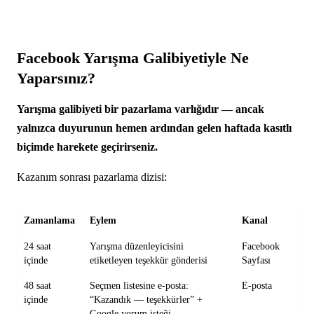
Facebook Yarışma Galibiyetiyle Ne
Yaparsınız?
Yarışma galibiyeti bir pazarlama varlığıdır — ancak
yalnızca duyurunun hemen ardından gelen haftada kasıtlı
biçimde harekete geçirirseniz.
Kazanım sonrası pazarlama dizisi:
Zamanlama
Eylem
Kanal
24 saat
Yarışma düzenleyicisini
Facebook
içinde
etiketleyen teşekkür gönderisi
Sayfası
48 saat
Seçmen listesine e-posta:
E-posta
içinde
“Kazandık — teşekkürler” +
Google yorum isteği