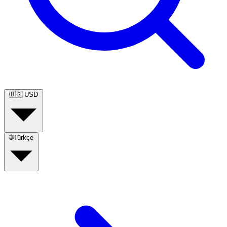
🇺🇸
USD
🌐
Türkçe