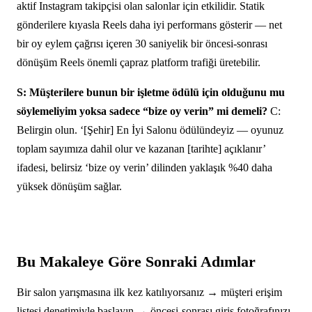
aktif Instagram takipçisi olan salonlar için etkilidir. Statik
gönderilere kıyasla Reels daha iyi performans gösterir — net
bir oy eylem çağrısı içeren 30 saniyelik bir öncesi-sonrası
dönüşüm Reels önemli çapraz platform trafiği üretebilir.
S: Müşterilere bunun bir işletme ödülü için olduğunu mu
söylemeliyim yoksa sadece “bize oy verin” mi demeli?
C:
Belirgin olun. ‘[Şehir] En İyi Salonu ödülündeyiz — oyunuz
toplam sayımıza dahil olur ve kazanan [tarihte] açıklanır’
ifadesi, belirsiz ‘bize oy verin’ dilinden yaklaşık %40 daha
yüksek dönüşüm sağlar.
Bu Makaleye Göre Sonraki Adımlar
Bir salon yarışmasına ilk kez katılıyorsanız → müşteri erişim
listesi denetimiyle başlayın → öncesi-sonrası giriş fotoğrafınızı