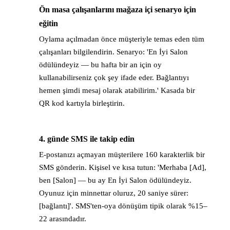
Ön masa çalışanlarını mağaza içi senaryo için
→
eğitin
Oylama açılmadan önce müşteriyle temas eden tüm
çalışanları bilgilendirin. Senaryo: 'En İyi Salon
ödülündeyiz — bu hafta bir an için oy
kullanabilirseniz çok şey ifade eder. Bağlantıyı
hemen şimdi mesaj olarak atabilirim.' Kasada bir
QR kod kartıyla birleştirin.
4. günde SMS ile takip edin
→
E-postanızı açmayan müşterilere 160 karakterlik bir
SMS gönderin. Kişisel ve kısa tutun: 'Merhaba [Ad],
ben [Salon] — bu ay En İyi Salon ödülündeyiz.
Oyunuz için minnettar oluruz, 20 saniye sürer:
[bağlantı]'. SMS'ten-oya dönüşüm tipik olarak %15–
22 arasındadır.