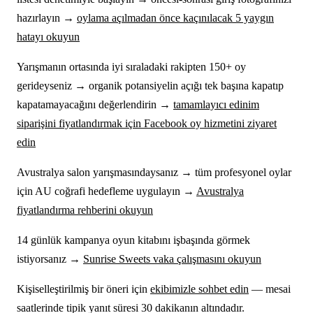
hazırlayın →
oylama açılmadan önce kaçınılacak 5 yaygın
hatayı okuyun
Yarışmanın ortasında iyi sıraladaki rakipten 150+ oy
gerideyseniz → organik potansiyelin açığı tek başına kapatıp
kapatamayacağını değerlendirin →
tamamlayıcı edinim
siparişini fiyatlandırmak için Facebook oy hizmetini ziyaret
edin
Avustralya salon yarışmasındaysanız → tüm profesyonel oylar
için AU coğrafi hedefleme uygulayın →
Avustralya
fiyatlandırma rehberini okuyun
14 günlük kampanya oyun kitabını işbaşında görmek
istiyorsanız →
Sunrise Sweets vaka çalışmasını okuyun
Kişiselleştirilmiş bir öneri için
ekibimizle sohbet edin
— mesai
saatlerinde tipik yanıt süresi 30 dakikanın altındadır.