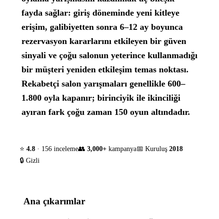
fayda sağlar: giriş döneminde yeni kitleye
erişim, galibiyetten sonra 6–12 ay boyunca
rezervasyon kararlarını etkileyen bir güven
sinyali ve çoğu salonun yeterince kullanmadığı
bir müşteri yeniden etkileşim temas noktası.
Rekabetçi salon yarışmaları genellikle 600–
1.800 oyla kapanır; birinciyik ile ikinciliği
ayıran fark çoğu zaman 150 oyun altındadır.
⭐
4.8
· 156 inceleme
👥
3,000+
kampanya
📅 Kuruluş
2018
🔒 Gizli
Ana çıkarımlar