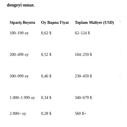
dengeyi sunar.
Sipariş Boyutu
Oy Başına Fiyat
Toplam Maliyet (USD)
Tes
100–199 oy
0,62 $
62–124 $
1–2
200–499 oy
0,52 $
104–259 $
2–4
500–999 oy
0,46 $
230–459 $
4–7
1.000–1.999 oy
0,34 $
340–679 $
7–1
2.000+ oy
0,28 $
560 $+
12–