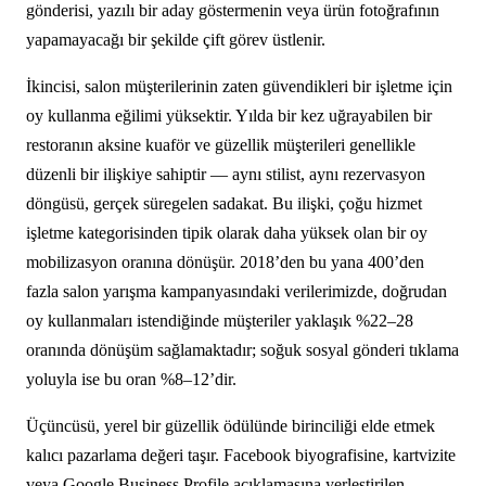
gönderisi, yazılı bir aday göstermenin veya ürün fotoğrafının
yapamayacağı bir şekilde çift görev üstlenir.
İkincisi, salon müşterilerinin zaten güvendikleri bir işletme için
oy kullanma eğilimi yüksektir. Yılda bir kez uğrayabilen bir
restoranın aksine kuaför ve güzellik müşterileri genellikle
düzenli bir ilişkiye sahiptir — aynı stilist, aynı rezervasyon
döngüsü, gerçek süregelen sadakat. Bu ilişki, çoğu hizmet
işletme kategorisinden tipik olarak daha yüksek olan bir oy
mobilizasyon oranına dönüşür. 2018’den bu yana 400’den
fazla salon yarışma kampanyasındaki verilerimizde, doğrudan
oy kullanmaları istendiğinde müşteriler yaklaşık %22–28
oranında dönüşüm sağlamaktadır; soğuk sosyal gönderi tıklama
yoluyla ise bu oran %8–12’dir.
Üçüncüsü, yerel bir güzellik ödülünde birinciliği elde etmek
kalıcı pazarlama değeri taşır. Facebook biyografisine, kartvizite
veya Google Business Profile açıklamasına yerleştirilen