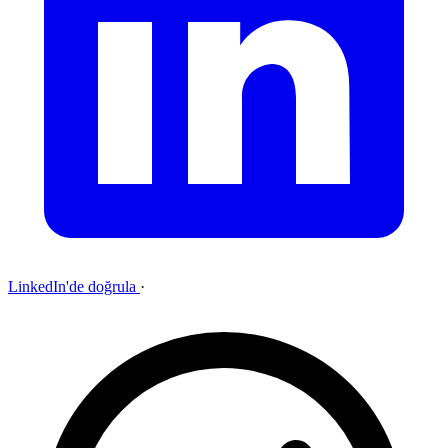
LinkedIn'de doğrula
·