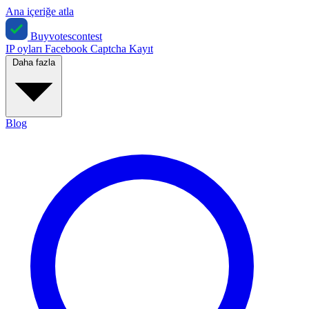
Ana içeriğe atla
Buyvotescontest
IP oyları
Facebook
Captcha
Kayıt
Daha fazla
Blog