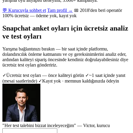
yarışma oyu altyapısı deneyimi, 3.000+ kampanya.
💬 Kurucuyla sohbet et
Tam profil →
📅 2018'den beri operatör
100% ücretsiz — ödeme yok, kayıt yok
Snapchat anket oyları için ücretsiz analiz
ve test oyları
Yarışma bağlantınızı bırakın — bir saat içinde platformu,
dolandırıcılık önleme katmanını ve oy gereksinimlerini analiz eder,
ardından kaliteyi sipariş öncesinde kendiniz doğrulayabilesiniz diye
ücretsiz test oyları göndeririz.
✓
Ücretsiz test oyları — önce kaliteyi görün
✓
~1 saat içinde yanıt
(mesai saatlerinde)
✓
Kayıt yok · memnun kaldığınızda ödeyin
"Her test talebini bizzat inceleyeceğim" —
Victor
, kurucu