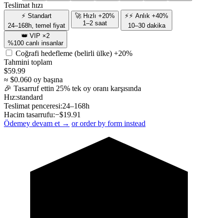
Teslimat hızı
⚡ Standart
🚀 Hızlı +20%
⚡⚡ Anlık +40%
1–2 saat
24–168h, temel fiyat
10–30 dakika
👑 VIP ×2
%100 canlı insanlar
Coğrafi hedefleme (belirli ülke)
+20%
Tahmini toplam
$
59.99
≈ $
0.060
oy başına
🎉 Tasarruf ettin
25
% tek oy oranı karşısında
Hız:
standard
Teslimat penceresi:
24–168h
Hacim tasarrufu:
−$
19.91
Ödemey devam et →
or order by form instead