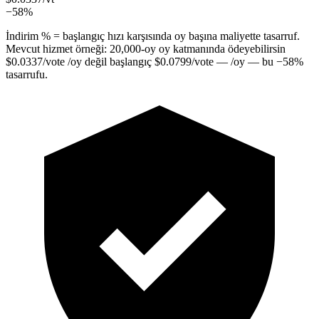
−58%
İndirim % = başlangıç hızı karşısında oy başına maliyette tasarruf.
Mevcut hizmet örneği:
20,000
-oy oy katmanında ödeyebilirsin
$
0.0337
/vote
/oy değil başlangıç
$
0.0799
/vote
— /oy — bu
−
58
%
tasarrufu.