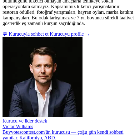
bütünlüğünü tüketici olmayan amaçlarla tehlikeye sokan
operasyonlara satmayız. Kapsamımız tüketici yarışmalarıdır —
restoran ödülleri, fotoğraf yarışmaları, hayran oyları, marka katılım
kampanyaları. Bu odak tartışılmaz ve 7 yıl boyunca sürekli faaliyet
gösterdik eş-zamanlı kurşun saçrıldığında.
💬 Kurucuyla sohbet et
Kurucuyu profile →
Kurucu ve lider destek
Victor Williams
Buyvotescontest.com'ün kurucusu — çoğu gün kendi sohbeti
yanıtlar. Kaliforniya, ABD.