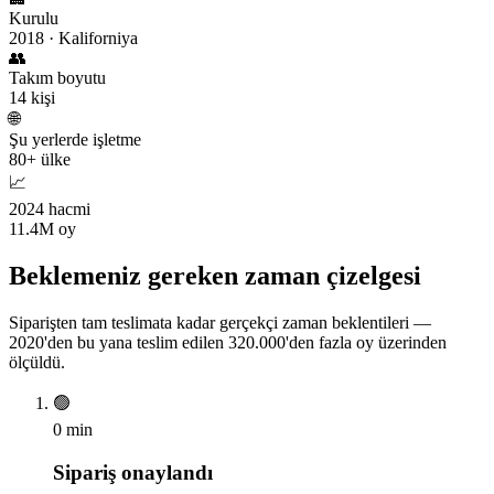
Kurulu
2018 · Kaliforniya
👥
Takım boyutu
14 kişi
🌐
Şu yerlerde işletme
80+ ülke
📈
2024 hacmi
11.4M oy
Beklemeniz gereken zaman çizelgesi
Siparişten tam teslimata kadar gerçekçi zaman beklentileri —
2020'den bu yana teslim edilen 320.000'den fazla oy üzerinden
ölçüldü.
🟢
0 min
Sipariş onaylandı