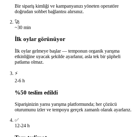
Bir sipariş kimliği ve kampanyanızı yöneten operatöre
doğrudan sohbet bağlantısı alırsınız.
🚀
~30 min
İlk oylar görünüyor
İlk oylar gelmeye başlar — temponun organik yarışma
etkinliğine uyacak şekilde ayarlanır, asla tek bir şüpheli
patlama olmaz.
⚡
2-6 h
%50 teslim edildi
Siparişinizin yarısı yarışma platformunda; her çözücü
oturumunu izler ve tempoyu gerçek zamanlı olarak ayarlarız.
✅
12-24 h