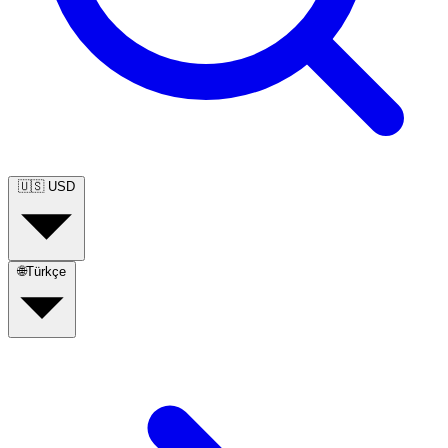
🇺🇸
USD
🌐
Türkçe