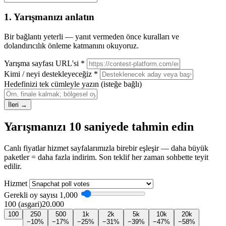
1. Yarışmanızı anlatın
Bir bağlantı yeterli — yanıt vermeden önce kuralları ve
dolandırıcılık önleme katmanını okuyoruz.
Yarışma sayfası URL'si
*
Kimi / neyi destekleyeceğiz
*
Hedefinizi tek cümleyle yazın
(isteğe bağlı)
İleri →
Yarışmanızı 10 saniyede tahmin edin
Canlı fiyatlar hizmet sayfalarımızla birebir eşleşir — daha büyük
paketler = daha fazla indirim. Son teklif her zaman sohbette teyit
edilir.
Hizmet
Gerekli oy sayısı
1,000
100 (asgari)
20.000
100
250
500
1k
2k
5k
10k
20k
−10%
−17%
−25%
−31%
−39%
−47%
−58%