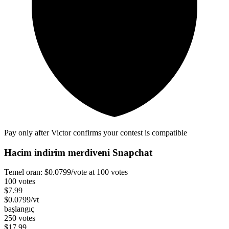
Pay only after Victor confirms your contest is compatible
Hacim indirim merdiveni
Snapchat
Temel oran:
$
0.0799
/vote
at 100 votes
100 votes
$
7.99
$
0.0799
/vt
başlangıç
250 votes
$
17.99