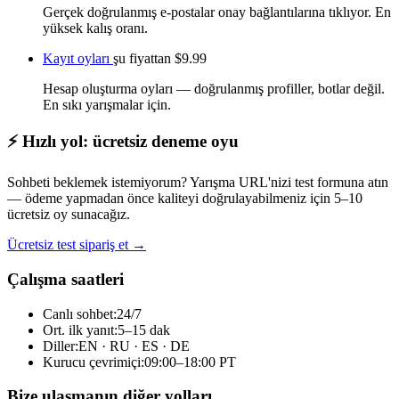
Gerçek doğrulanmış e-postalar onay bağlantılarına tıklıyor. En
yüksek kalış oranı.
Kayıt oyları
şu fiyattan
$9.99
Hesap oluşturma oyları — doğrulanmış profiller, botlar değil.
En sıkı yarışmalar için.
⚡ Hızlı yol: ücretsiz deneme oyu
Sohbeti beklemek istemiyorum? Yarışma URL'nizi test formuna atın
— ödeme yapmadan önce kaliteyi doğrulayabilmeniz için 5–10
ücretsiz oy sunacağız.
Ücretsiz test sipariş et →
Çalışma saatleri
Canlı sohbet:
24/7
Ort. ilk yanıt:
5–15 dak
Diller:
EN · RU · ES · DE
Kurucu çevrimiçi:
09:00–18:00 PT
Bize ulaşmanın diğer yolları