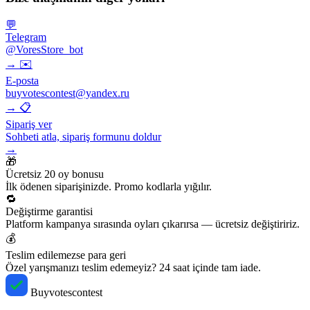
💬
Telegram
@VoresStore_bot
→
✉️
E-posta
buyvotescontest@yandex.ru
→
📋
Sipariş ver
Sohbeti atla, sipariş formunu doldur
→
🎁
Ücretsiz 20 oy bonusu
İlk ödenen siparişinizde. Promo kodlarla yığılır.
🔁
Değiştirme garantisi
Platform kampanya sırasında oyları çıkarırsa — ücretsiz değiştiririz.
💰
Teslim edilemezse para geri
Özel yarışmanızı teslim edemeyiz? 24 saat içinde tam iade.
Buyvotescontest