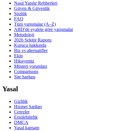
Nasıl Yapılır Rehberleri
Güven & Güvenlik
Sözlük
FAQ
Tüm yarışmalar (A–Z)
ABD'de eyalete göre yarışmalar
Metodoloji
2026 Sektör Raporu
Kurucu hakkında
Biz vs alternatifler
Ekip
Hikayemiz
Müşteri yorumları
Comparisons
Site haritası
Yasal
Gizlilik
Hizmet Şartları
Çerezler
Erişilebilirlik
DMCA
Yasal kapsam