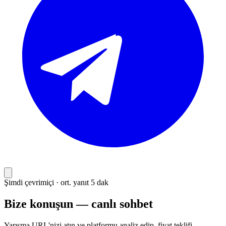
Şimdi çevrimiçi · ort. yanıt 5 dak
Bize konuşun — canlı sohbet
Yarışma URL'nizi atın ve platformu analiz edip, fiyat teklifi