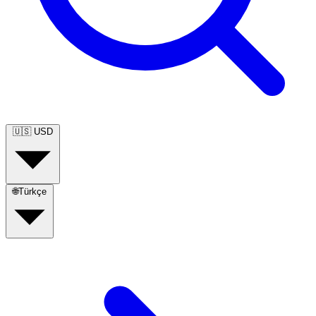
🇺🇸
USD
🌐
Türkçe