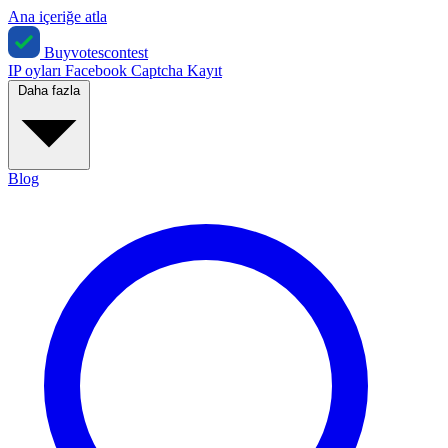
Ana içeriğe atla
Buyvotescontest
IP oyları
Facebook
Captcha
Kayıt
Daha fazla
Blog