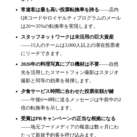
常連客は最も高い投票転換率を誇る
——店内
QRコードやロイヤルティプログラムのメール
は20〜35%の転換率を実現します。
スタッフネットワークは未活用の巨大資産
——15人のチームは3,000人以上の潜在投票者
にリーチできます。
2026年の料理写真にプロ機材は不要
——自然
光を活用したスマートフォン撮影はスタジオ
撮影と同等の効果を発揮します。
夕食サービス時間に合わせた投票依頼が鍵
——午後6〜8時に送るメッセージは午前中の2
倍の転換率を示します。
受賞はPRキャンペーンの正当な根拠になる
——地元フードメディアの報道は数ヶ月にわ
たって新規予約客を呼び込みます。