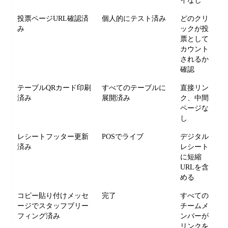
イなし
投票ページURL確認済
個人的にテスト済み
どのクリ
み
ックが投
票として
カウント
されるか
確認
テーブルQRカード印刷
すべてのテーブルに
直接リン
済み
展開済み
ク、中間
ページな
し
レシートフッター更新
POSでライブ
デジタル
済み
レシート
に短縮
URLを含
める
コピー貼り付けメッセ
完了
すべての
ージでスタッフブリー
チームメ
フィング済み
ンバーが
リンクを