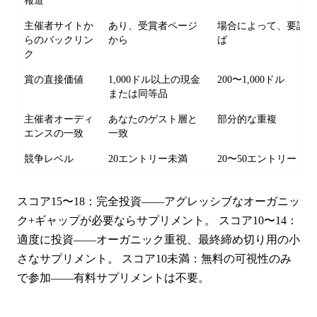
報道
主催者サイトか
あり、受賞者ページ
場合によって、要請が
らのバックリン
から
ば
ク
賞の直接価値
1,000ドル以上の現金
200〜1,000ドル
または同等品
主催者オーディ
あなたのゲスト層と
部分的な重複
エンスの一致
一致
競争レベル
20エントリー未満
20〜50エントリー
スコア15〜18：完全投資——アグレッシブなオーガニッ
ク+ギャップが必要ならサプリメント。 スコア10〜14：
適度に投資——オーガニック重視、最終締め切り用の小
さなサプリメント。 スコア10未満：無料の可視性のみ
で参加——有料サプリメントは不要。