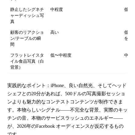
静止したシグネチ
中程度
低い
ャーディッシュ写
真
顧客のリアクショ
高い
低い
ン/テーブルの瞬
を得
間
フラットレイスタ
低〜中程度
中程
イル食品写真（白
背景）
実践的なポイント：iPhone、良い自然光、そしてヘッド
シェフとの20分があれば、500ドルの写真撮影セッショ
ンよりも魅力的なコンテストコンテンツが制作できま
す。本物らしいシグナル——不完全な背景、実際のキッ
チンの音、本物のサービスラッシュのエネルギー——
が、2026年のFacebook オーディエンスが反応するもの
です。