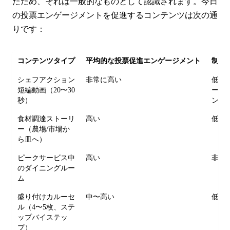
たため、それは一般的なものとして認識されます。今日
の投票エンゲージメントを促進するコンテンツは次の通
りです：
コンテンツタイプ
平均的な投票促進エンゲージメント
制作
シェフアクション
非常に高い
低—
短編動画（20〜30
ート
秒）
ン、
食材調達ストーリ
高い
低〜
ー（農場/市場か
ら皿へ）
ピークサービス中
高い
非常
のダイニングルー
ム
盛り付けカルーセ
中〜高い
低い
ル（4〜5枚、ステ
ップバイステッ
プ）