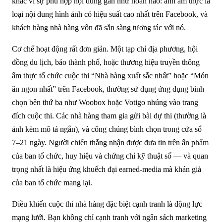
khác vì sự phù hợp nội dung gần như hoàn hảo: ảnh ẩm thực là
loại nội dung hình ảnh có hiệu suất cao nhất trên Facebook, và
khách hàng nhà hàng vốn đã sẵn sàng tương tác với nó.
Cơ chế hoạt động rất đơn giản. Một tạp chí địa phương, hội
đồng du lịch, báo thành phố, hoặc thương hiệu truyền thông
ẩm thực tổ chức cuộc thi “Nhà hàng xuất sắc nhất” hoặc “Món
ăn ngon nhất” trên Facebook, thường sử dụng ứng dụng bình
chọn bên thứ ba như Woobox hoặc Votigo nhúng vào trang
đích cuộc thi. Các nhà hàng tham gia gửi bài dự thi (thường là
ảnh kèm mô tả ngắn), và công chúng bình chọn trong cửa sổ
7–21 ngày. Người chiến thắng nhận được đưa tin trên ấn phẩm
của ban tổ chức, huy hiệu và chứng chỉ kỹ thuật số — và quan
trọng nhất là hiệu ứng khuếch đại earned-media mà khán giả
của ban tổ chức mang lại.
Điều khiến cuộc thi nhà hàng đặc biệt cạnh tranh là động lực
mạng lưới. Bạn không chỉ cạnh tranh với ngân sách marketing