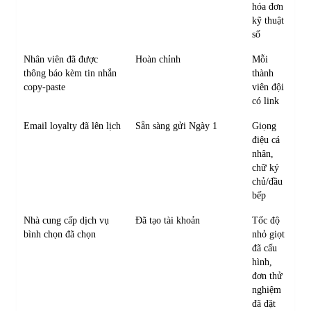
hóa đơn
kỹ thuật
số
Nhân viên đã được
Hoàn chỉnh
Mỗi
thông báo kèm tin nhắn
thành
copy-paste
viên đội
có link
Email loyalty đã lên lịch
Sẵn sàng gửi Ngày 1
Giọng
điệu cá
nhân,
chữ ký
chủ/đầu
bếp
Nhà cung cấp dịch vụ
Đã tạo tài khoản
Tốc độ
bình chọn đã chọn
nhỏ giọt
đã cấu
hình,
đơn thử
nghiệm
đã đặt