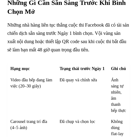
Những Gì Cần Sẵn Sàng Trước Khi Bình
Chọn Mở
Những nhà hàng liên tục thắng cuộc thi Facebook đã có tài sản
chiến dịch sẵn sàng trước Ngày 1 bình chọn. Vội vàng sản
xuất nội dung hoặc thiết lập QR code sau khi cuộc thi bắt đầu
sẽ làm bạn mất 48 giờ quan trọng đầu tiên.
Hạng mục
Trạng thái trước Ngày 1
Ghi chú
Video đầu bếp đang làm
Đã quay và chỉnh sửa
Ánh
việc (20–30 giây)
sáng tự
nhiên,
âm
thanh
bếp thực
Carousel trang trí đĩa
Đã chụp và chọn lọc
Không
(4–5 ảnh)
dùng
flat-lay