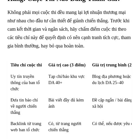
Không phải mọi cuộc thi đều mang lại lợi nhuận thương mại
như nhau cho đầu tư cần thiết để giành chiến thắng. Trước khi
cam kết thời gian và ngân sách, hãy chấm điểm cuộc thi theo
các tiêu chí này để quyết định có nên cạnh tranh tích cực, tham
gia bình thường, hay bỏ qua hoàn toàn.
Tiêu chí cuộc thi
Giá trị cao (3 điểm)
Giá trị trung bình (2 đi
Uy tín truyền
Tạp chí/báo khu vực
Blog địa phương hoặc tra
thông của ban tổ
DA 40+
du lịch DA 25–40
chức
Đưa tin báo chí
Bài viết đầy đủ kèm
Đề cập ngắn / bài đăng m
về người chiến
ảnh
xã hội
thắng
Backlink từ trang
Có, từ trang người
Có thể, nếu được yêu cầu
web ban tổ chức
chiến thắng