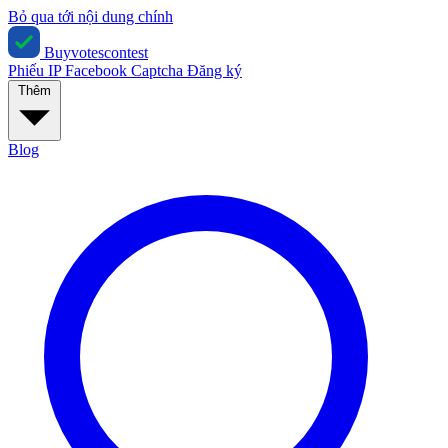
Bỏ qua tới nội dung chính
Buyvotescontest
Phiếu IP
Facebook
Captcha
Đăng ký
Thêm
Blog