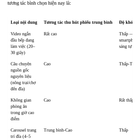
tương tác bình chọn hiện nay là:
Loại nội dung
Tương tác thu hút phiếu trung bình
Độ khó sản
Video ngắn
Rất cao
Thấp —
đầu bếp đang
smartphone
làm việc (20–
sáng tự nhi
30 giây)
Câu chuyện
Cao
Thấp-Trung
nguồn gốc
nguyên liệu
(nông trại/chợ
đến đĩa)
Không gian
Cao
Rất thấp
phòng ăn
trong giờ cao
điểm
Carousel trang
Trung bình-Cao
Thấp
trí đĩa (4–5