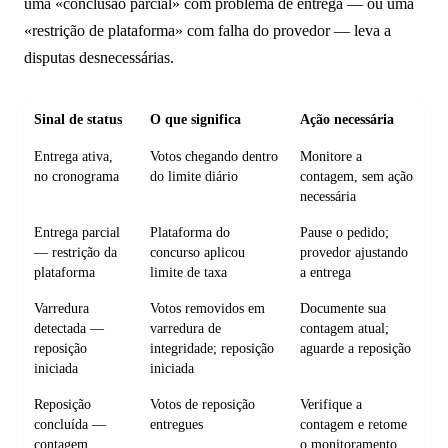
uma «conclusão parcial» com problema de entrega — ou uma
«restrição de plataforma» com falha do provedor — leva a
disputas desnecessárias.
Sinal de status
O que significa
Ação necessária
Entrega ativa,
Votos chegando dentro
Monitore a
no cronograma
do limite diário
contagem, sem ação
necessária
Entrega parcial
Plataforma do
Pause o pedido;
— restrição da
concurso aplicou
provedor ajustando
plataforma
limite de taxa
a entrega
Varredura
Votos removidos em
Documente sua
detectada —
varredura de
contagem atual;
reposição
integridade; reposição
aguarde a reposição
iniciada
iniciada
Reposição
Votos de reposição
Verifique a
concluída —
entregues
contagem e retome
contagem
o monitoramento