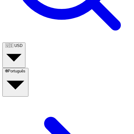
🇺🇸
USD
🌐
Português