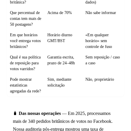
britânica?
dados)
Que percentual de
Acima de 70%
Não sabe informar
contas tem mais de
50 postagens?
Em que horários
Horário diurno
«Em qualquer
você entrega votos
GMT/BST
horário» sem
britânicos?
controle de fuso
Qual é sua política
Garantia escrita,
Sem reposição / caso
de reposição para
prazo de 24–48h
a caso
votos varridos?
Pode mostrar
Sim, mediante
Não, proprietário
estatísticas
solicitação
agregadas da rede?
🧳
Das nossas operações
— Em 2025, processamos
mais de 340 pedidos britânicos de votos no Facebook.
Nossa auditoria pós-entrega mostrou uma taxa de