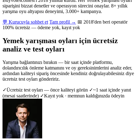
Buyvotescontest'i 2018 yılında kurdu. Her Yemek yarışması oyları
siparişini bizzat denetler ve operasyon sürecini onaylar. 8+ yıllık
yarışma oyu altyapısı deneyimi, 3.000+ kampanya.
💬 Kurucuyla sohbet et
Tam profil →
📅 2018'den beri operatör
100% ücretsiz — ödeme yok, kayıt yok
Yemek yarışması oyları için ücretsiz
analiz ve test oyları
Yarışma bağlantınızı bırakın — bir saat içinde platformu,
dolandırıcılık önleme katmanını ve oy gereksinimlerini analiz eder,
ardından kaliteyi sipariş öncesinde kendiniz doğrulayabilesiniz diye
ücretsiz test oyları göndeririz.
✓
Ücretsiz test oyları — önce kaliteyi görün
✓
~1 saat içinde yanıt
(mesai saatlerinde)
✓
Kayıt yok · memnun kaldığınızda ödeyin