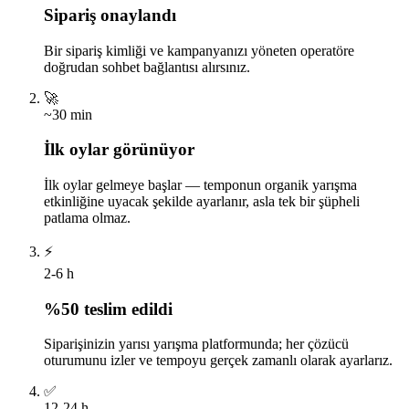
Sipariş onaylandı
Bir sipariş kimliği ve kampanyanızı yöneten operatöre
doğrudan sohbet bağlantısı alırsınız.
🚀
~30 min
İlk oylar görünüyor
İlk oylar gelmeye başlar — temponun organik yarışma
etkinliğine uyacak şekilde ayarlanır, asla tek bir şüpheli
patlama olmaz.
⚡
2-6 h
%50 teslim edildi
Siparişinizin yarısı yarışma platformunda; her çözücü
oturumunu izler ve tempoyu gerçek zamanlı olarak ayarlarız.
✅
12-24 h