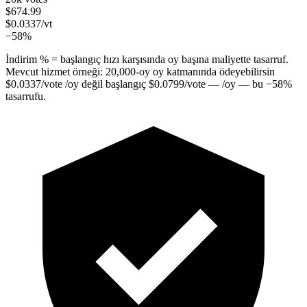
$
674.99
$
0.0337
/vt
−58%
İndirim % = başlangıç hızı karşısında oy başına maliyette tasarruf.
Mevcut hizmet örneği:
20,000
-oy oy katmanında ödeyebilirsin
$
0.0337
/vote
/oy değil başlangıç
$
0.0799
/vote
— /oy — bu
−
58
%
tasarrufu.