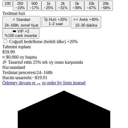
100
250
500
1k
2k
5k
10k
20k
−10%
−17%
−25%
−31%
−39%
−47%
−58%
Teslimat hızı
⚡ Standart
🚀 Hızlı +20%
⚡⚡ Anlık +40%
1–2 saat
24–168h, temel fiyat
10–30 dakika
👑 VIP ×2
%100 canlı insanlar
Coğrafi hedefleme (belirli ülke)
+20%
Tahmini toplam
$
59.99
≈ $
0.060
oy başına
🎉 Tasarruf ettin
25
% tek oy oranı karşısında
Hız:
standard
Teslimat penceresi:
24–168h
Hacim tasarrufu:
−$
19.91
Ödemey devam et →
or order by form instead