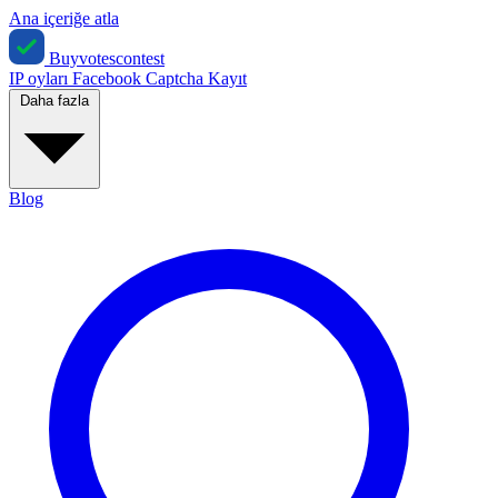
Ana içeriğe atla
Buyvotescontest
IP oyları
Facebook
Captcha
Kayıt
Daha fazla
Blog