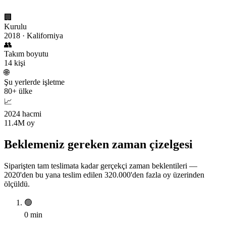
🏢
Kurulu
2018 · Kaliforniya
👥
Takım boyutu
14 kişi
🌐
Şu yerlerde işletme
80+ ülke
📈
2024 hacmi
11.4M oy
Beklemeniz gereken zaman çizelgesi
Siparişten tam teslimata kadar gerçekçi zaman beklentileri —
2020'den bu yana teslim edilen 320.000'den fazla oy üzerinden
ölçüldü.
🟢
0 min