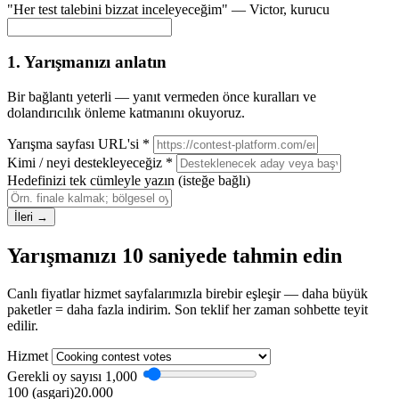
"Her test talebini bizzat inceleyeceğim" —
Victor
, kurucu
1. Yarışmanızı anlatın
Bir bağlantı yeterli — yanıt vermeden önce kuralları ve
dolandırıcılık önleme katmanını okuyoruz.
Yarışma sayfası URL'si
*
Kimi / neyi destekleyeceğiz
*
Hedefinizi tek cümleyle yazın
(isteğe bağlı)
İleri →
Yarışmanızı 10 saniyede tahmin edin
Canlı fiyatlar hizmet sayfalarımızla birebir eşleşir — daha büyük
paketler = daha fazla indirim. Son teklif her zaman sohbette teyit
edilir.
Hizmet
Gerekli oy sayısı
1,000
100 (asgari)
20.000