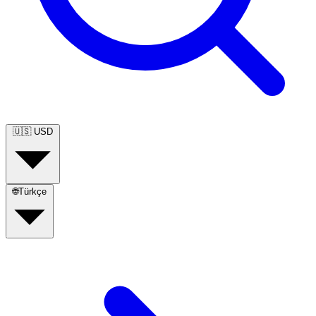
🇺🇸
USD
🌐
Türkçe