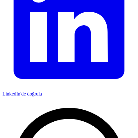
LinkedIn'de doğrula
·