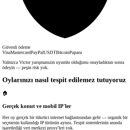
Güvenli ödeme
Visa
Mastercard
PayPal
USDT
Bitcoin
Papara
Yalnızca Victor yarışmanızın uyumlu olduğunu onayladıktan sonra
ödeyin — peşin risk yok.
Oylarınızı nasıl tespit edilemez tutuyoruz
🏠
Gerçek konut ve mobil IP'ler
Her oy gerçek bir tüketici internet bağlantısından gelir — organik bir
seçmenin kullandığı IP türünün aynısı. Tespit sistemlerinin anında
işaretlediği veri merkezi proxy'leri yok.