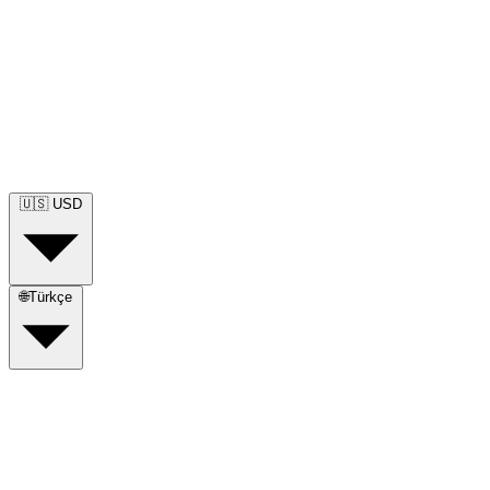
🇺🇸
USD
🌐
Türkçe