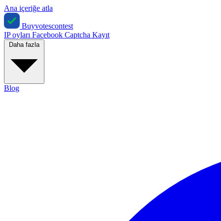
Ana içeriğe atla
Buyvotescontest
IP oyları
Facebook
Captcha
Kayıt
Daha fazla
Blog