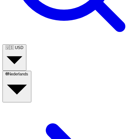
🇺🇸
USD
🌐
Nederlands