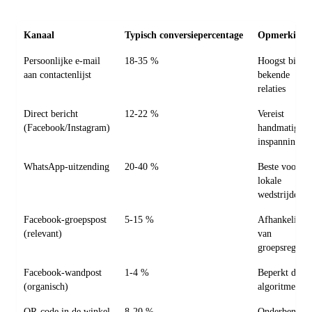
Kanaal
Typisch conversiepercentage
Opmerkinge
Persoonlijke e-mail
18-35 %
Hoogst bij
aan contactenlijst
bekende
relaties
Direct bericht
12-22 %
Vereist
(Facebook/Instagram)
handmatige
inspanning
WhatsApp-uitzending
20-40 %
Beste voor
lokale
wedstrijden
Facebook-groepspost
5-15 %
Afhankelijk
(relevant)
van
groepsregels
Facebook-wandpost
1-4 %
Beperkt door
(organisch)
algoritme
QR-code in de winkel
8-20 %
Onderbenut,