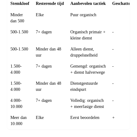
Stemkloof
Resterende tijd
Aanbevolen tactiek
Geschatte ko
Minder
Elke
Puur organisch
dan 500
500-1.500
7+ dagen
Organisch primair +
-
kleine dienst
500-1.500
Minder dan 48
Alleen dienst,
-
uur
druppelsnelheid
1.500-
7+ dagen
Gemengd: organisch
-
4.000
+ dienst halverwege
1.500-
Minder dan 48
Dienstgestuurde
-
4.000
uur
eindspurt
4.000-
7+ dagen
Volledig: organisch
-
10.000
+ meerfasige dienst
Meer dan
Elke
Eerst beoordelen
+
10.000