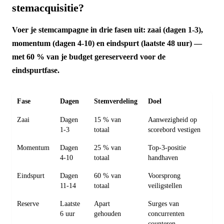
stemacquisitie?
Voer je stemcampagne in drie fasen uit: zaai (dagen 1-3),
momentum (dagen 4-10) en eindspurt (laatste 48 uur) —
met 60 % van je budget gereserveerd voor de
eindspurtfase.
Fase
Dagen
Stemverdeling
Doel
Zaai
Dagen
15 % van
Aanwezigheid op
1-3
totaal
scorebord vestigen
Momentum
Dagen
25 % van
Top-3-positie
4-10
totaal
handhaven
Eindspurt
Dagen
60 % van
Voorsprong
11-14
totaal
veiligstellen
Reserve
Laatste
Apart
Surges van
6 uur
gehouden
concurrenten
counteren