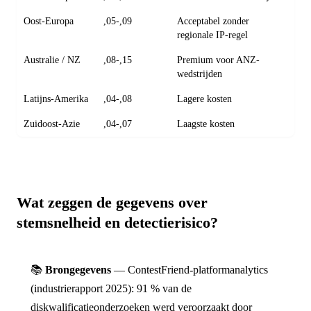
Oost-Europa
,05-,09
Acceptabel zonder
regionale IP-regel
Australie / NZ
,08-,15
Premium voor ANZ-
wedstrijden
Latijns-Amerika
,04-,08
Lagere kosten
Zuidoost-Azie
,04-,07
Laagste kosten
Wat zeggen de gegevens over
stemsnelheid en detectierisico?
📚
Brongegevens
— ContestFriend-platformanalytics
(industrie­rapport 2025): 91 % van de
diskwalificatieonderzoeken werd veroorzaakt door