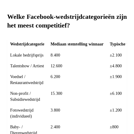
Welke Facebook-wedstrijdcategorieën zijn
het meest competitief?
Wedstrijdcategorie
Mediaan stemtelling winnaar
Typische top
Lokale bedrijfsprijs
8.400
±2.100
Talentshow / Artiest
12.600
±4.800
Voedsel /
6.200
±1.900
Restaurantwedstrijd
Non-profit /
15.300
±6.100
Subsidiewedstrijd
Fotowedstrijd
3.800
±1.200
(individueel)
Baby- /
2.400
±800
Dierenwedstrijd