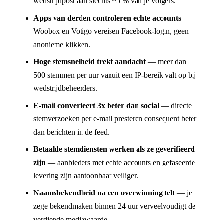
wedstrijdpost aan slechts ~5 % van je volgers.
Apps van derden controleren echte accounts
—
Woobox en Votigo vereisen Facebook-login, geen
anonieme klikken.
Hoge stemsnelheid trekt aandacht
— meer dan
500 stemmen per uur vanuit een IP-bereik valt op bij
wedstrijdbeheerders.
E-mail converteert 3x beter dan social
— directe
stemverzoeken per e-mail presteren consequent beter
dan berichten in de feed.
Betaalde stemdiensten werken als ze geverifieerd
zijn
— aanbieders met echte accounts en gefaseerde
levering zijn aantoonbaar veiliger.
Naamsbekendheid na een overwinning telt
— je
zege bekendmaken binnen 24 uur verveelvoudigt de
verdiende mediawaarde.