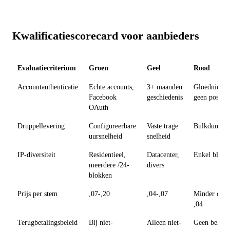
Kwalificatiescorecard voor aanbieders
Evaluatiecriterium
Groen
Geel
Rood
Accountauthenticatie
Echte accounts,
3+ maanden
Gloednieuw
Facebook
geschiedenis
geen posts
OAuth
Druppellevering
Configureerbare
Vaste trage
Bulkdumpin
uursnelheid
snelheid
IP-diversiteit
Residentieel,
Datacenter,
Enkel blok
meerdere /24-
divers
blokken
Prijs per stem
,07-,20
,04-,07
Minder dan
,04
Terugbetalingsbeleid
Bij niet-
Alleen niet-
Geen beleid