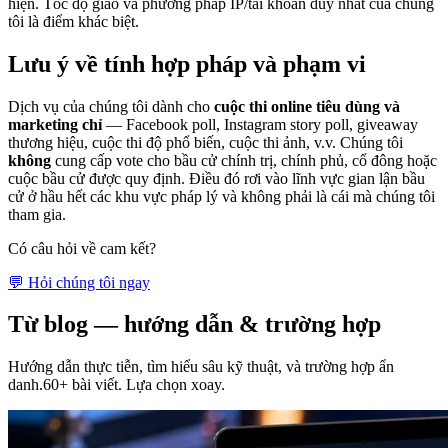
hiện. Tốc độ giao và phương pháp IP/tài khoản duy nhất của chúng
tôi là điểm khác biệt.
Lưu ý về tính hợp pháp và phạm vi
Dịch vụ của chúng tôi dành cho
cuộc thi online tiêu dùng và
marketing chỉ
— Facebook poll, Instagram story poll, giveaway
thương hiệu, cuộc thi độ phổ biến, cuộc thi ảnh, v.v. Chúng tôi
không
cung cấp vote cho bầu cử chính trị, chính phủ, cổ đông hoặc
cuộc bầu cử được quy định. Điều đó rơi vào lĩnh vực gian lận bầu
cử ở hầu hết các khu vực pháp lý và không phải là cái mà chúng tôi
tham gia.
Có câu hỏi về cam kết?
💬 Hỏi chúng tôi ngay
Từ blog — hướng dẫn & trường hợp
Hướng dẫn thực tiễn, tìm hiểu sâu kỹ thuật, và trường hợp ẩn
danh.60+ bài viết. Lựa chọn xoay.