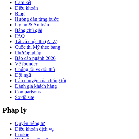
Cam kết
Điều khoản
Blog
Hướng dẫn từng bước
Uy tín & An toàn
Bảng chú giải
FAQ
Tất cả cuộc thi (A–Z)
Cuộc thi Mỹ theo bang
Phương pháp
Báo cáo ngành 2026
Về founder
Chúng tôi vs đối thủ
Đội ngũ
Câu chuyện của chúng tôi
Đánh giá khách hàng
Comparisons
Sơ đồ site
Pháp lý
Quyền riêng tư
Điều khoản dịch vụ
Cookie