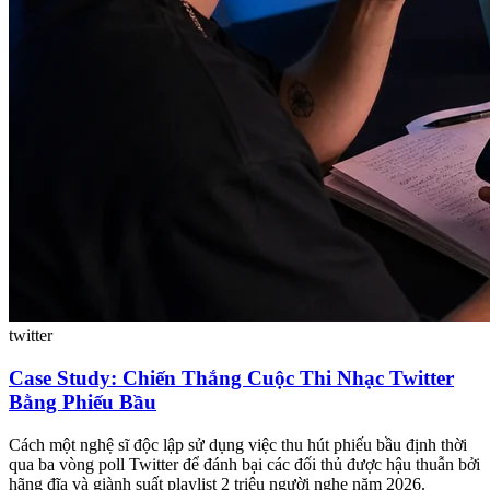
twitter
Case Study: Chiến Thắng Cuộc Thi Nhạc Twitter
Bằng Phiếu Bầu
Cách một nghệ sĩ độc lập sử dụng việc thu hút phiếu bầu định thời
qua ba vòng poll Twitter để đánh bại các đối thủ được hậu thuẫn bởi
hãng đĩa và giành suất playlist 2 triệu người nghe năm 2026.