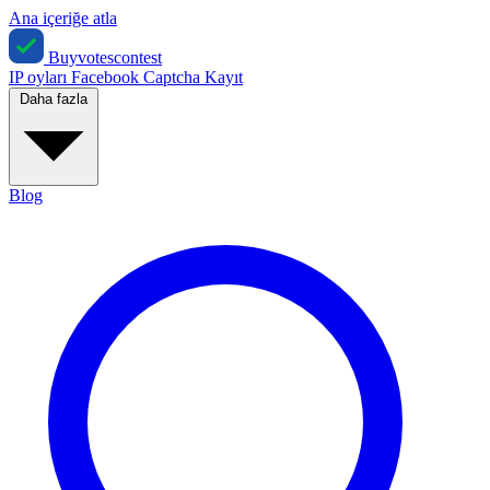
Ana içeriğe atla
Buyvotescontest
IP oyları
Facebook
Captcha
Kayıt
Daha fazla
Blog