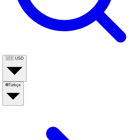
🇺🇸
USD
🌐
Türkçe