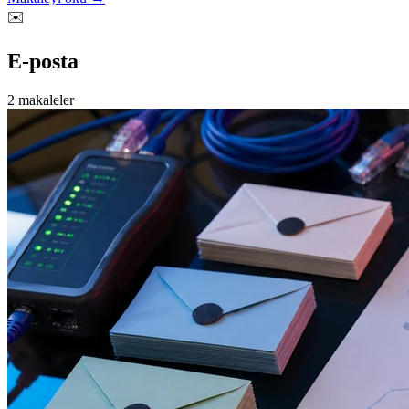
✉️
E-posta
2 makaleler