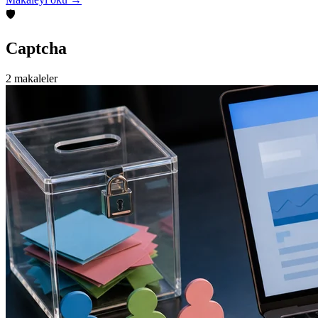
🛡️
Captcha
2 makaleler