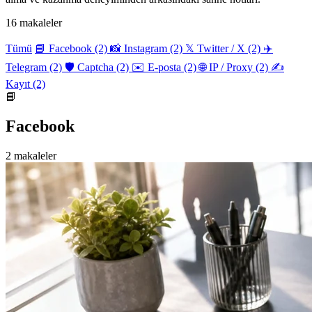
16 makaleler
Tümü
📘 Facebook
(2)
📸 Instagram
(2)
𝕏 Twitter / X
(2)
✈️
Telegram
(2)
🛡️ Captcha
(2)
✉️ E-posta
(2)
🌐 IP / Proxy
(2)
✍️
Kayıt
(2)
📘
Facebook
2 makaleler