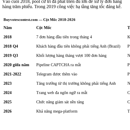
Vào cuối 2018, pool cử tri đã phát triển đủ lớn để xử lý đơn hàng
hàng trăm phiếu. Trong 2019 công việc hạ tầng tăng tốc đáng kể.
Buyvotescontest.com — Cột Mốc 2018-2026
Năm
Cột Mốc
T
2018
7 đơn hàng đầu tiên trong tháng 4
K
2018 Q4
Khách hàng đầu tiên không phải tiếng Anh (Brazil)
P
2019 Q3
Khối lượng hàng tháng vượt 100 đơn hàng
N
2020 giữa năm
Pipeline CAPTCHA ra mắt
P
2021-2022
Telegram được thêm vào
P
2023
Tăng trưởng từ thị trường không phải tiếng Anh
N
2024
Trang web đa ngôn ngữ ra mắt
C
2025
Chức năng giám sát nền tảng
C
2026
Khả năng mega-platform
T