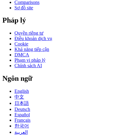
Comparisons
Sơ đồ site
Pháp lý
Quyền riêng tư
Điều khoản dịch vụ
Cookie
Khả năng tiếp cận
DMCA
Phạm vi pháp lý
Chính sách AI
Ngôn ngữ
English
中文
日本語
Deutsch
Español
Français
한국어
العربية