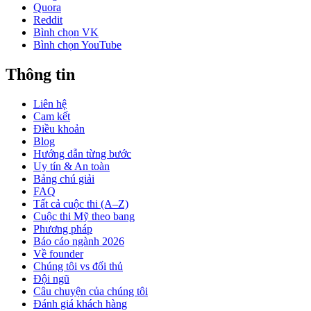
Quora
Reddit
Bình chọn VK
Bình chọn YouTube
Thông tin
Liên hệ
Cam kết
Điều khoản
Blog
Hướng dẫn từng bước
Uy tín & An toàn
Bảng chú giải
FAQ
Tất cả cuộc thi (A–Z)
Cuộc thi Mỹ theo bang
Phương pháp
Báo cáo ngành 2026
Về founder
Chúng tôi vs đối thủ
Đội ngũ
Câu chuyện của chúng tôi
Đánh giá khách hàng