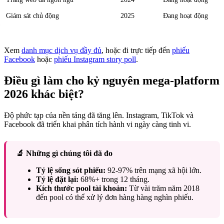
Giám sát chủ động
2025
Đang hoạt động
Xem
danh mục dịch vụ đầy đủ
, hoặc đi trực tiếp đến
phiếu
Facebook
hoặc
phiếu Instagram story poll
.
Điều gì làm cho kỷ nguyên mega-platform
2026 khác biệt?
Độ phức tạp của nền tảng đã tăng lên. Instagram, TikTok và
Facebook đã triển khai phân tích hành vi ngày càng tinh vi.
🔬 Những gì chúng tôi đã đo
Tỷ lệ sống sót phiếu:
92-97% trên mạng xã hội lớn.
Tỷ lệ đặt lại:
68%+ trong 12 tháng.
Kích thước pool tài khoản:
Từ vài trăm năm 2018
đến pool có thể xử lý đơn hàng hàng nghìn phiếu.