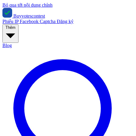
Bỏ qua tới nội dung chính
Buyvotescontest
Phiếu IP
Facebook
Captcha
Đăng ký
Thêm
Blog